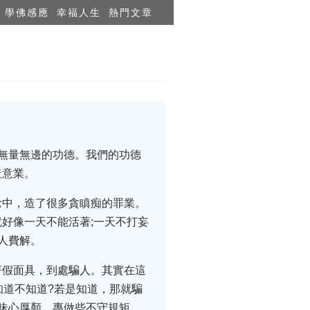
學佛感應
幸福人生
熱門文章
無量無邊的功德。我們的功德
造意業。
念中，造了很多貪瞋痴的罪業。
好像一天不能活著;一天不打妄
人費解。
著假面具，到處騙人。其實在這
知道不知道?若是知道，那就騙
昧心厚顏，專做些不守規矩、