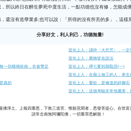
認，所以終日在醉生夢死中度生活，一點功德也沒有修，怎能成佛
，還沒有造孽業多;也可以說：「所得的沒有所丟的多」，這樣
分享好文，利人利己，功德無量!
宣化上人：誦持〈大悲咒〉，一定
宣化上人：萬物皆在說法
無一切橫禍疾病，衣食豐足
宣化上人：禪七要剋期取證(一)
宣化上人：在廟上做工的人，來生
是真的
宣化上人：愛欲，是修道的絆腳石
宣化上人：這個考驗非常地厲害，
嚴佛淨土。上報四重恩，下救三道苦。惟願見聞者，悉發菩提心。在世富
請常念南無阿彌陀佛，一切重罪悉解脫！