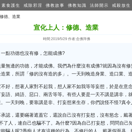
素食護生
戒除邪淫
佛教故事
佛教知識
法師開示
戒殺放生
：修德、造業
宣化上人：修德、造業
時間:2019/5/29 作者:念佛拜佛
一點功德也沒有修，怎能成佛?
無量無邊的功德，才能成佛。我們為什麼沒有成佛?就因為沒有修
邊造業，所謂「修的沒有造的多」。一天到晚造身業、造口業、
家不好，想著人家對不起我，想人家不如我等等妄想，於是在意
妄語、綺語、惡口、兩舌等等。有些人要是一天不講是講非，就
在。一天到晚，要靠講是非、打妄想來生存，你們說怪不怪?真令
不承認，還要瞞著遮蓋它，還說自己沒有打妄想，沒有慾念，戴
不了人，連自己也騙不了。為什麼?因為自己打妄想，問問自己
怎能騙人呢?愚痴人才有這種的行為。不修行的人，戴著假面具，