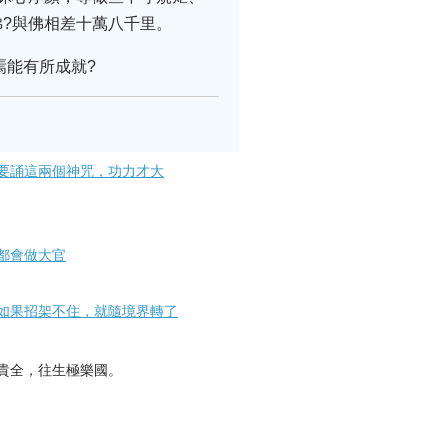
?與佛相差十萬八千里。
焉能有所成就?
要誦這兩個神咒，功力才大
都會做大官
如果招架不住，就隨境界轉了
貴全，往生極樂國。