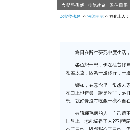
念覺學佛網
積德改命
深信因果
念覺學佛網
>>
法師開示
>> 宣化上人
終日在醉生夢死中度生活，
各位想一想，佛在往昔修
相差太遠，因為一邊修行，一
譬如，在意念里，常想人
在口上也造業，講是說非，盡打
想，就好像沒有吃飯一樣不自
有這種毛病的人，自己還
世界上，怎能騙得了人?不但騙
不了自己，既然騙不了自己，