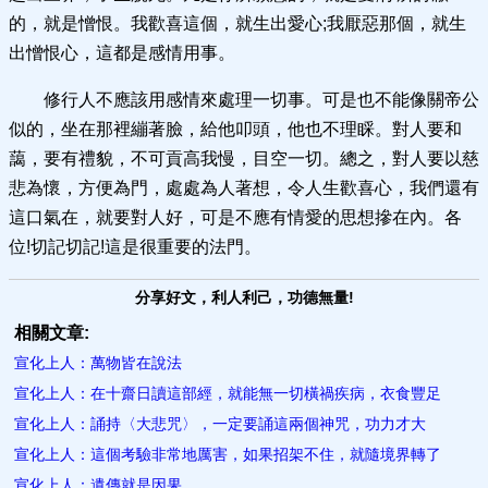
的，就是憎恨。我歡喜這個，就生出愛心;我厭惡那個，就生
出憎恨心，這都是感情用事。
修行人不應該用感情來處理一切事。可是也不能像關帝公
似的，坐在那裡繃著臉，給他叩頭，他也不理睬。對人要和
藹，要有禮貌，不可貢高我慢，目空一切。總之，對人要以慈
悲為懷，方便為門，處處為人著想，令人生歡喜心，我們還有
這口氣在，就要對人好，可是不應有情愛的思想摻在內。各
位!切記切記!這是很重要的法門。
分享好文，利人利己，功德無量!
相關文章:
宣化上人：萬物皆在說法
宣化上人：在十齋日讀這部經，就能無一切橫禍疾病，衣食豐足
宣化上人：誦持〈大悲咒〉，一定要誦這兩個神咒，功力才大
宣化上人：這個考驗非常地厲害，如果招架不住，就隨境界轉了
宣化上人：遺傳就是因果