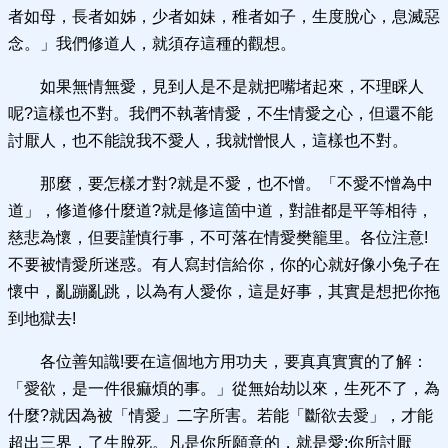
者如母，長者如姊，少者如妹，稚者如子，生度脫心，息滅惡
念。」我們修道人，就須存這種的觀想。
如果無情無愛，見到人是不是就把嘴堵起來，不理睬人
呢?這樣也不對。我們不執著情愛，不生情愛之心，但還不能
討厭人，也不能說我不愛人，我就憎恨人，這樣也不對。
那麼，要怎樣才對?就是不愛，也不憎。「不愛不憎為中
道」，修道修什麼道?就是修這箇中道，對誰都是平等相待，
慈悲為懷，但要謹慎行事，不可落在情愛樊籠里。各位注意!
不要被情愛所迷惑。有人寫封信給你，你的心就好像小兔子在
懷中，亂蹦亂跳，以為有人愛你，這是好事，其實是想把你拖
到地獄去!
各位善知識!要在這個地方用功夫，要真真實實的了解：
「愛欲，是一件很痲煩的事。」從無始劫以來，生死不了，為
什麼?就因為被「情愛」二字所害。若能「斷欲去愛」，才能
超出三界，了生脫死。凡是你所願意的，就是愛;你所討厭