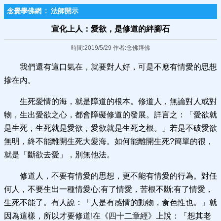
念覺學佛網
:
法師開示
宣化上人：愛欲，是修道的絆腳石
時間:2019/5/29 作者:念佛拜佛
我們還有這口氣在，就要對人好，可是不應有情愛的思想
摻在內。
生死愛情的海，就是障道的根本。修道人，無論對人或對
物，生出愛欲之心，都會障礙修道的發展。詳言之：「愛欲就
是生死，生死就是愛欲，愛欲就是生死之根。」若是不破愛欲
無明，終不能離開生死大愛海。如何能離開生死?簡單的很，
就是「斷欲去愛」，別無他法。
修道人，不要有情愛的思想，更不能有情愛的行為。對任
何人，不要生出一種情愛心;有了情愛，苦根不斷;有了情愛，
生死不能了。有人說：「人是有感情的動物，食色性也。」就
因為這樣，所以才要修道!在《四十二章經》上說：「想其老