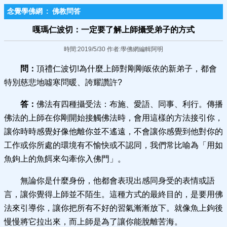
念覺學佛網
:
佛教問答
嘎瑪仁波切：一定要了解上師攝受弟子的方式
時間:2019/5/30 作者:學佛網編輯阿明
問：
頂禮仁波切!為什麼上師對剛剛皈依的新弟子，都會
特別慈悲地噓寒問暖、誇耀讚許?
答：
佛法有四種攝受法：布施、愛語、同事、利行。傳播
佛法的上師在你剛開始接觸佛法時，會用這樣的方法接引你，
讓你時時感覺好像他離你並不遙遠，不會讓你感覺到他對你的
工作或你所處的環境有不愉快或不認同，我們常比喻為「用如
魚鉤上的魚餌來勾牽你入佛門」。
無論你是什麼身份，他都會表現出感同身受的表情或語
言，讓你覺得上師並不陌生。這種方式的最終目的，是要用佛
法來引導你，讓你把所有不好的習氣漸漸放下。就像魚上鉤後
慢慢將它拉出來，而上師是為了讓你能脫離苦海。