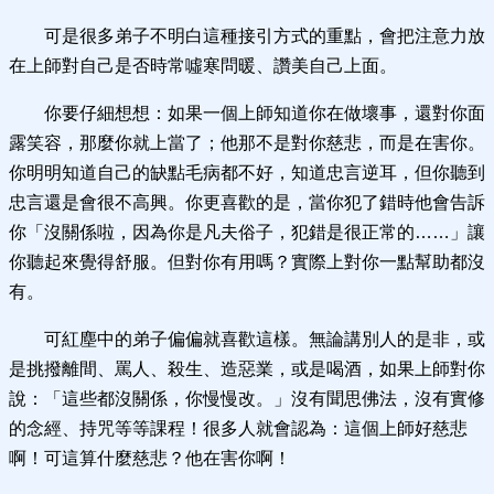
可是很多弟子不明白這種接引方式的重點，會把注意力放
在上師對自己是否時常噓寒問暖、讚美自己上面。
你要仔細想想：如果一個上師知道你在做壞事，還對你面
露笑容，那麼你就上當了；他那不是對你慈悲，而是在害你。
你明明知道自己的缺點毛病都不好，知道忠言逆耳，但你聽到
忠言還是會很不高興。你更喜歡的是，當你犯了錯時他會告訴
你「沒關係啦，因為你是凡夫俗子，犯錯是很正常的……」讓
你聽起來覺得舒服。但對你有用嗎？實際上對你一點幫助都沒
有。
可紅塵中的弟子偏偏就喜歡這樣。無論講別人的是非，或
是挑撥離間、罵人、殺生、造惡業，或是喝酒，如果上師對你
說：「這些都沒關係，你慢慢改。」沒有聞思佛法，沒有實修
的念經、持咒等等課程！很多人就會認為：這個上師好慈悲
啊！可這算什麼慈悲？他在害你啊！