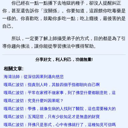
你已經在一點一點播下去地獄的種子，卻沒人提醒糾正
你，甚至還告訴你「沒關係」。你要知道，這跟餵你吃毒藥是
一樣的。你喜歡吃，鼓勵你多吃一點；吃上癮後，最後害的是
自己。
所以，一定要了解上師攝受弟子的方式，目的都是為了引
導你趨向佛法，讓你能從學習佛法中獲得幫助。
分享好文，利人利己，功德無量!
相關文章:
海濤法師：從深信因果到邁向慈悲
嘎瑪仁波切：指責別人時，其餘四個手指都朝向自己啊
嘎瑪仁波切：平常在家裡不做家事，到了佛堂什麼都願意乾，這
嘎瑪仁波切：究竟什麼叫因果呢？
嘎瑪仁波切：學佛，就像生病的人找到了醫院，這也需要極大的
嘎瑪仁波切：五濁惡世，只有少欲知足才是無盡的財寶
嘎瑪仁波切：拜佛只是形式，心中有佛就行了，這種知見可信嗎