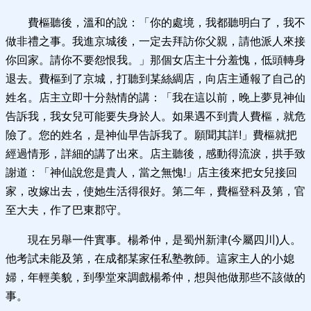
費樞聽後，溫和的說：「你的處境，我都聽明白了，我不
做非禮之事。我進京城後，一定去拜訪你父親，請他派人來接
你回家。請你不要怨恨我。」那個女店主十分羞愧，低頭轉身
退去。費樞到了京城，打聽到某絲綢店，向店主通報了自己的
姓名。店主立即十分熱情的講：「我在這以前，晚上夢見神仙
告訴我，我女兒可能要失身於人。如果遇不到貴人費樞，就危
險了。您的姓名，是神仙早告訴我了。願聞其詳!」費樞就把
經過情形，詳細的講了出來。店主聽後，感動得流淚，拱手致
謝道：「神仙說您是貴人，當之無愧!」店主後來把女兒接回
家，改嫁出去，使她生活得很好。第二年，費樞登科及第，官
至大夫，作了巴東郡守。
現在另舉一件實事。楊希仲，是蜀州新津(今屬四川)人。
他考試未能及第，在成都某家任私塾教師。這家主人的小媳
婦，年輕美貌，到學堂來調戲楊希仲，想與他做那些不該做的
事。