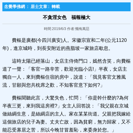
念覺學佛網
:
居士文章
:
轉載
不貪淫女色 福報極大
時間:2019/6/3 作者:懺悔萬惡
費樞是廣都(今四川廣安)人。宋徽宗宣和二年(公元1120
年)，進京城時，到長安附近的燕脂坡一家旅店歇息。
這時太陽已經落山，女店主侍倚門口，嫣然含笑，向費樞
道了一聲：「客官一路辛苦，歡迎光臨小店!」半夜，女店主
獨自一人，來到費樞住宿的房中，說道：「我見客官文雅風
流，甘願與您共枕席之歡，不知客官意下如何?」
費樞聞聽此言，大驚失色，忙問：「你是幹什麼的?為何
半夜三更，來到我這房裡?」女主人回答說：「我父親在京城
做絲綢生意，是絲綢店的主人。家在某某街道。父親把我嫁給
這個旅店的兒子為妻。丈夫亡故，因為貧窮，無力歸家，又不
能忍受寡居之苦，所以今晚甘冒羞恥，來委身於您。」