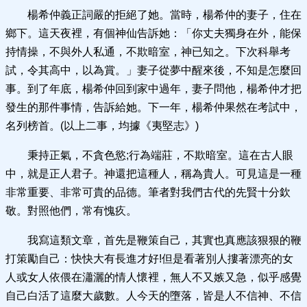
楊希仲義正詞嚴的拒絕了她。當時，楊希仲的妻子，住在
鄉下。這天夜裡，有個神仙告訴她：「你丈夫獨身在外，能保
持情操，不與外人私通，不欺暗室，神已知之。下次科舉考
試，令其高中，以為賞。」妻子從夢中醒來後，不知是怎麼回
事。到了年底，楊希仲回到家中過年，妻子問他，楊希仲才把
發生的那件事情，告訴給她。下一年，楊希仲果然在考試中，
名列榜首。(以上二事，均據《夷堅志》)
秉持正氣，不貪色慾;行為端莊，不欺暗室。這在古人眼
中，就是正人君子。神還把這種人，稱為貴人。可見這是一種
非常重要、非常可貴的品德。筆者對我們古代的先賢十分欽
敬。對照他們，常有愧疚。
我寫這類文章，首先是鞭策自己，其實也真應該狠狠的鞭
打策勵自己：快快大有長進才好!但是看著別人摟著漂亮的女
人或女人依偎在瀟灑的情人懷裡，無人不又嫉又急，似乎感覺
自己白活了這麼大歲數。人今天的墮落，皆是人不信神、不信