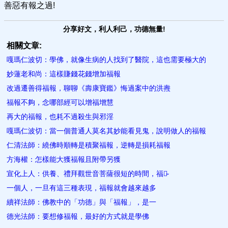
善惡有報之過!
分享好文，利人利己，功德無量!
相關文章:
嘎瑪仁波切：學佛，就像生病的人找到了醫院，這也需要極大的
妙蓮老和尚：這樣賺錢花錢增加福報​
改過遷善得福報，聊聊《壽康寶鑑》悔過案中的洪燾
福報不夠，念哪部經可以增福增慧
再大的福報，也耗不過殺生與邪淫
嘎瑪仁波切：當一個普通人莫名其妙能看見鬼，說明做人的福報
仁清法師：繞佛時順轉是積聚福報，逆轉是損耗福報
方海權：怎樣能大獲福報且附帶另獲
宣化上人：供養、禮拜觀世音菩薩很短的時間，福報̴
一個人，一旦有這三種表現，福報就會越來越​多
續祥法師​：佛教中的「功德」與「福報」，是一
德光法師：要想修福報，最好的方式就是學​佛