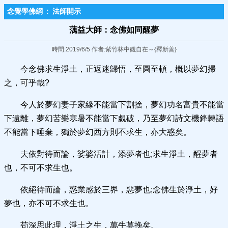
念覺學佛網
:
法師開示
蕅益大師：念佛如同​醒夢
時間:2019/6/5 作者:紫竹林中觀自在～{釋新善}
今念佛求生淨土，正返迷歸悟，至圓至頓，概以夢幻掃
之，可乎哉?
今人於夢幻妻子家緣不能當下割捨，夢幻功名富貴不能當
下遠離，夢幻苦樂寒暑不能當下覷破，乃至夢幻詩文機鋒轉語
不能當下唾棄，獨於夢幻西方則不求生，亦大惑矣。
夫依對待而論，娑婆活計，添夢者也;求生淨土，醒夢者
也，不可不求生也。
依絕待而論，惑業感於三界，惡夢也;念佛生於淨土，好
夢也，亦不可不求生也。
苟深思此理，淨土之生，萬牛莫挽矣。