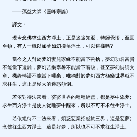
——蕅益大師《靈峰宗論》
譯文：
現今念佛求生西方淨土，正是迷途知返，轉歸覺悟，至圓
至頓，有人一概以如夢如幻掃蕩淨土，可以這樣嗎?
當今之人對於夢幻妻兒家緣不能當下割捨，夢幻功名富貴
不能當下遠離，夢幻苦樂寒暑不能當下看破，甚至夢幻詩詞文
章、機鋒轉語不能當下唾棄，唯獨對於夢幻西方極樂世界就不
求往生，這正是極大的迷惑顛倒。
若依對待法來看，娑婆世界的種種經營，都是夢中添夢;
求生西方淨土是使人從睡夢中醒來，所以不可不求往生淨土。
若依絕待不二法來看，煩惑惡業招感於三界，這是惡夢;
念佛往生西方淨土，這是好夢，所以也不可不求往生淨土。