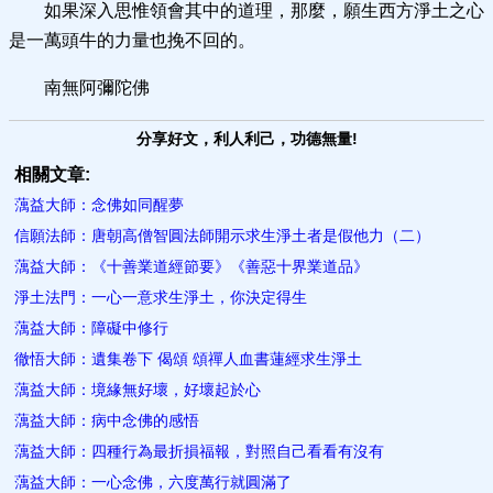
如果深入思惟領會其中的道理，那麼，願生西方淨土之心
是一萬頭牛的力量也挽不回的。
南無阿彌陀佛
分享好文，利人利己，功德無量!
相關文章:
蕅益大師：念佛如同醒夢
信願法師：唐朝高僧智圓法師開示求生淨土者是假他力（二）
蕅益大師：《十善業道經節要》《善惡十界業道品》
淨土法門：一心一意求生淨土，你決定得生
蕅益大師：障礙中修行
徹悟大師：遺集卷下 偈頌 頌禪人血書蓮經求生淨土
蕅益大師：境緣無好壞，好壞起於心
蕅益大師：病中念佛的感悟
蕅益大師：四種行為最折損福報，對照自己看看有沒有
蕅益大師：一心念佛，六度萬行就圓滿了