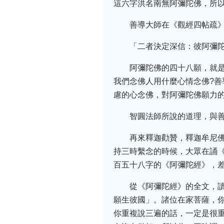
這六字洪名南無阿彌陀佛，所
善導大師在《觀經四帖疏
「二者決定深信：彼阿彌
阿彌陀佛的四十八願，就
我們念佛人用什麼心情念佛?
慮的心念佛，對阿彌陀佛願力
智圓法師所說的道理，與
再來釋迦勸贊，釋迦牟尼
持三時繫念的時候，大眾在誦
百五十八字的《阿彌陀經》，
從《阿彌陀經》的全文，
願生彼國」。諸位在家菩薩，
你重複說三遍的話，一定是很