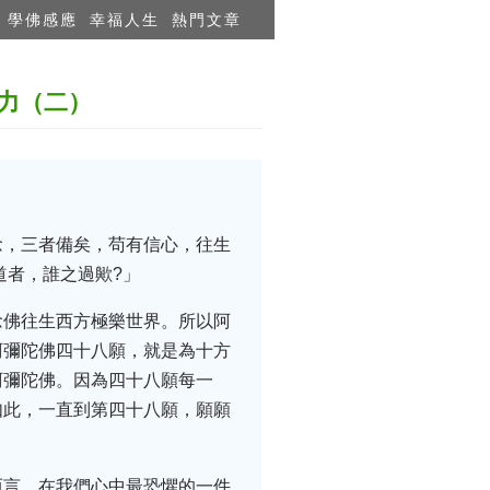
學佛感應
幸福人生
熱門文章
力（二）
念，三者備矣，苟有信心，往生
道者，誰之過歟?」
念佛往生西方極樂世界。所以阿
阿彌陀佛四十八願，就是為十方
阿彌陀佛。因為四十八願每一
如此，一直到第四十八願，願願
而言，在我們心中最恐懼的一件