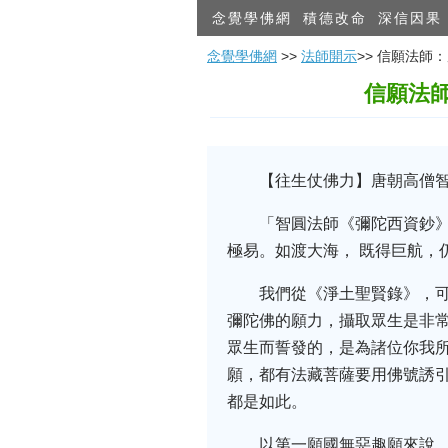
念覺學佛網
積德改命
深信因果
念覺學佛網
>>
法師開示
>> 信願法
信願法
【往生仗佛力】唐朝高僧智
「智圓法師《彌陀西資鈔
極易。如渡大海， 既得巨航，
我們從《淨土聖賢錄》，
彌陀佛的願力，攝取眾生是非
眾生而誓發的，是為諸位你我
願，都有法藏菩薩要用佛號誘
都是如此。
以第一願國無惡趣願來說