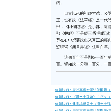
的。
自古以來的祖師大德，公
王，也有說《法華經》是一代
部，《阿彌陀經》是小部，這
那《觀經》不是經王嗎?那既
尊在心中想要說出來真正的經
愍特留《無量壽經》住世百年
這個百年不是剛好一百年
百。譬如說一分和一百分，一
信願法師：唐朝高僧智圓法師開示（
信願法師：《淨土十疑論》之序文（
信願法師：北宋楊傑居士《淨土十疑
信願法師：唐朝高僧智圓法師開示(三