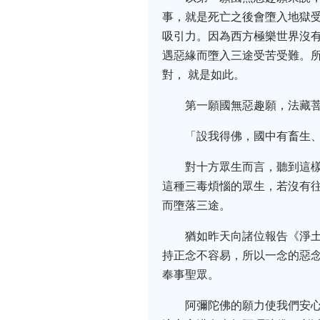
事，就是死亡之後會墮入地獄受
吸引力。因為西方極樂世界沒
遇惡緣而墮入三途受苦受難。
對， 就是如此。
第一願國無惡趣願，法藏
「設我得佛，國中有畜生
對十方眾生而言，聽到這
這種三毒煩惱的眾生，若沒有
而墮落三途。
猶如昨天向諸位報告《淨
持正念不容易，所以一念的惡
奉事聖眾。
阿彌陀佛的願力使我們安