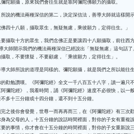
以彌陀願攝，原來我們會往生就是靠阿彌陀佛願力的攝取。
》所說的機法兩種深信的第二，決定深信法，善導大師就這樣開
陀佛四十八願，攝取眾生，無疑無慮，乘彼願力，定得往生。」
是要攝取十方的眾生，我們念佛正是要讓四十八願攝取，前往西方
善導大師開示我們的機法兩種深信已經說出「無疑無慮」這句話了
的攝取，不要懷疑，不要顧慮，「乘彼願力，定得往生」。
善導大師所說的道理是同樣的。彌陀願攝，就是我們之所以能往
佛的勸勉讚嘆。《阿彌陀經》全文一千八百五十八字，讀一遍只
《阿彌陀經》，我看時間，誦《阿彌陀經》速度不必很快，以一
差不多十三分鐘或十四分鐘，還不到十五分鐘。
讀完之後你會發覺，世尊一而再再而三，在《阿彌陀經》有三次
你身為父母的人，十五分鐘的說話時間裡面，對你的子女有重複說
重要的事情，你才會在十五分鐘的時間裡面，對你的子女重新說