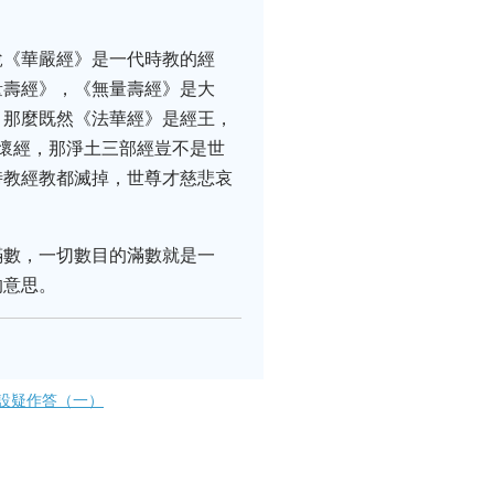
說《華嚴經》是一代時教的經
量壽經》，《無量壽經》是大
，那麼既然《法華經》是經王，
懷經，那淨土三部經豈不是世
時教經教都滅掉，世尊才慈悲哀
滿數，一切數目的滿數就是一
的意思。
設疑作答（一）