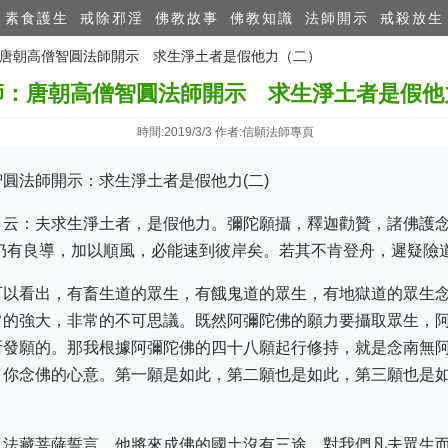
素食護生
戒除邪淫
佛教故事
佛教知識
法師開示
戒殺放生
師：唐朝高僧智圓法師開示 求生淨土者是假他力（二）
師：唐朝高僧智圓法師開示 求生淨土者是假他
時間:2019/3/3 作者:信願法師專頁
圓法師開示：求生淨土者是假他力(二)
》云：夫求生淨土者，是假他力。彌陀願攝，釋迦勸贊，諸佛護
仍有良導，加以順風，必能速到彼岸矣。若其不肯登舟，遲疑險
可以看出，有畜生道的眾生，有餓鬼道的眾生，有地獄道的眾生
常的強大，非常的不可思議。既然阿彌陀佛的願力要攝取眾生，
所發願的。那我根據阿彌陀佛的四十八願起行修持，就是念南無
引你念佛的心意。第一願是如此，第二願也是如此，第三願也是
，法藏菩薩誓言，他將來成佛的國土沒有三途，對我們凡夫眾生