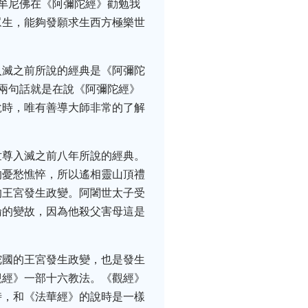
牟尼佛在《阿彌陀經》勸勉我
眾生，能夠發願求生西方極樂世
入滅之前所說的經典是《阿彌陀
兩句話就是在說《阿彌陀經》
說時，唯有善導大師非常的了解
世尊入滅之前八年所說的經典。
的憂愁憔悴，所以遙相靈山頂禮
的王宮發生政變。阿闍世太子受
倫的變故，因為他殺父害母這是
陀國的王宮發生政變，也是發生
觀經》一部十六教法。《觀經》
時，和《法華經》的說時是一樣