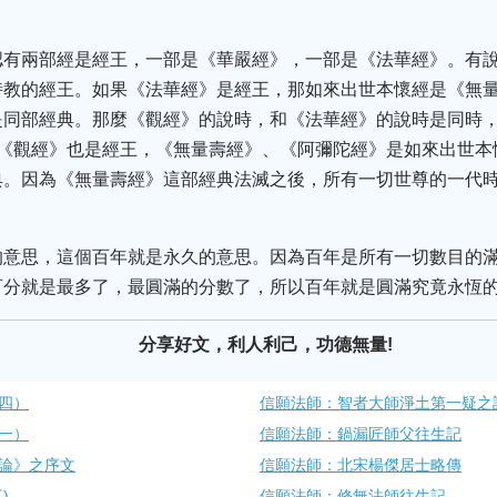
認有兩部經是經王，一部是《華嚴經》，一部是《法華經》。有
時教的經王。如果《法華經》是經王，那如來出世本懷經是《無
是同部經典。那麼《觀經》的說時，和《法華經》的說時是同時
然《觀經》也是經王，《無量壽經》、《阿彌陀經》是如來出世本
典。因為《無量壽經》這部經典法滅之後，所有一切世尊的一代
。
的意思，這個百年就是永久的意思。因為百年是所有一切數目的
百分就是最多了，最圓滿的分數了，所以百年就是圓滿究竟永恆
分享好文，利人利己，功德無量!
四）
信願法師：智者大師淨土第一疑之
一）
信願法師：鍋漏匠師父往生記
論》之序文
信願法師：北宋楊傑居士略傳
)
信願法師：修無法師往生記