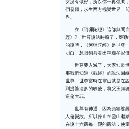
女沒有做好，所以你一再強調
們發願，求生西方極樂世界，
界。
在《阿彌陀經》這部無問
經》?「世尊說法時將了，殷
的說時，《阿彌陀經》是世尊
明白，慧眼獨具看出釋迦牟尼
世尊要入滅了，大家知道
那我們知道《觀經》的說法因
世尊。世尊當時在靈山就是在
到提婆達多的唆使，將父王頻
逆倫大罪。
世尊有神通，因為頻婆娑
人倫變故。所以停止在靈山繼
在說十六觀每一觀的觀法，使