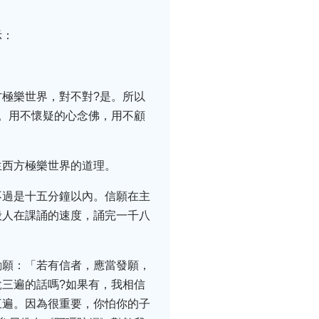
示：
極樂世界，對不對?是。所以
。用不懷疑的心念佛，用不顧
生西方極樂世界的道理。
不過是十五分鐘以內。信願在主
般人在課誦的速度，誦完一千八
勸願：「若有信者，應當發願，
三遍的話嗎?如果有，我相信
三遍。因為很重要，你怕你的子