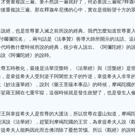
，才會重複說三遍。要不然說一遍就好了，何必要說三遍呢?釋迦
前後重複說三遍。那在釋迦牟尼佛的心中，實在是很盼望十方的
自說經，也是世尊要入滅之前所說的經典。我們怎麼知道世尊要
勤付囑彌陀名」，兩句話是《法事贊》善導大師所開示的法語。這
一代時教什麼時候所說的經典，很少有人說出。《阿彌陀經》的
佛說《阿彌陀經》的說時。
世尊五時教化，最後是法華涅槃時，《法華經》與《涅槃經》是
緣，是韋提希夫人受到逆子阿闍世太子的忤逆，韋提希夫人非常
說《妙法蓮華經》，說到《藥王菩薩本事品》的時候，摩竭陀國
婆娑羅王關在七重牢獄，這個時候就是發生政變了，也是發生人
羅王與韋提希夫人是世尊的大護法，所以世尊在靈山知道，摩竭
續演說《法華經》，趕緊到摩竭陀國的王宮，為韋提希夫人說《
韋提希夫人能夠因此而念佛消除了憂愁苦惱。所以《觀經》的說