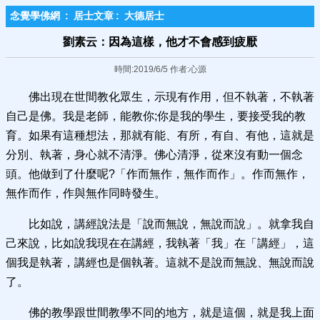
念覺學佛網
:
居士文章
:
大德居士
劉素云：因為這樣，他才不會感到疲厭
時間:2019/6/5 作者:心源
佛出現在世間教化眾生，示現有作用，但不執著，不執著
自己是佛。我是老師，能教你;你是我的學生，要接受我的教
育。如果有這種想法，那就有能、有所，有自、有他，這就是
分別、執著，身心就不清淨。佛心清淨，從來沒有動一個念
頭。他做到了什麼呢?「作而無作，無作而作」。作而無作，
無作而作，作與無作同時發生。
比如說，講經說法是「說而無說，無說而說」。就拿我自
己來說，比如說我現在在講經，我執著「我」在「講經」，這
個我是執著，講經也是個執著。這就不是說而無說、無說而說
了。
佛的教學跟世間教學不同的地方，就是這個，就是我上面