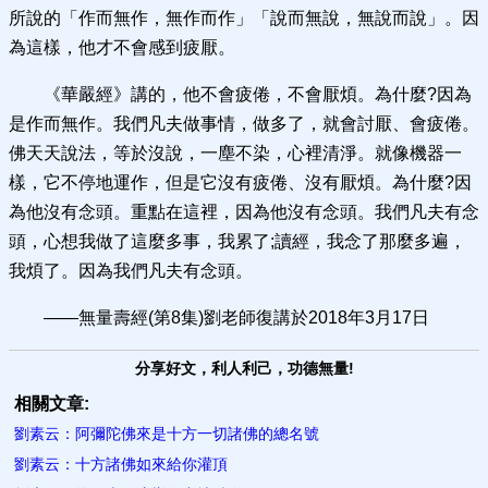
所說的「作而無作，無作而作」「說而無說，無說而說」。因
為這樣，他才不會感到疲厭。
《華嚴經》講的，他不會疲倦，不會厭煩。為什麼?因為
是作而無作。我們凡夫做事情，做多了，就會討厭、會疲倦。
佛天天說法，等於沒說，一塵不染，心裡清淨。就像機器一
樣，它不停地運作，但是它沒有疲倦、沒有厭煩。為什麼?因
為他沒有念頭。重點在這裡，因為他沒有念頭。我們凡夫有念
頭，心想我做了這麼多事，我累了;讀經，我念了那麼多遍，
我煩了。因為我們凡夫有念頭。
——無量壽經(第8集)劉老師復講於2018年3月17日
分享好文，利人利己，功德無量!
相關文章:
劉素云：阿彌陀佛來是十方一切諸佛的總名號
劉素云：十方諸佛如來給你灌頂