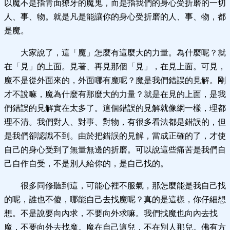
以魔不是指青面獠牙的魔鬼，而是指我們的身心受折磨的一切
人、事、物。就是凡是能讓你的身心受折磨的人、事、物，都
是魔。
大家說了，這「魔」怎麼有這麼大的力量。為什麼呢？就
在「見」的上面。見著、再見那個「見」，在見上面。可見，
魔不是從外面來的，外面哪有魔呢？魔是我們錯誤的見解。剛
才不說嘛，魔為什麼有那麼大的力量？就是在見的上面，是我
們錯誤的見解實在太多了。這個錯誤的見解就像網一樣，理都
理不清。我們對人、對事、對物，有很多看法都是錯誤的，但
是我們卻認識不到。由於把錯誤的見解，當成正確的了，才使
自己的身心受到了無量無邊的折磨。可以說這些痛苦是我們自
己自作自受，不是別人給你的，是自己找的。
很多同修聽到這，可能心裡不服氣，那怎麼能是我自己找
的呢，誰也不傻，哪能自己去找魔呢？真的是這樣，你仔細想
想。不是說要向內求，不要向外求嘛。我們找魔也向內去找
魔，不要向外去找魔。魔在自己這兒，不在別人那兒。佛有方