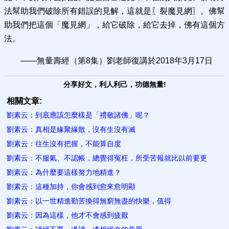
法幫助我們破除所有錯誤的見解，這就是〖裂魔見網〗。佛幫
助我們把這個「魔見網」，給它破除，給它去掉，佛有這個方
法。
——無量壽經（第8集）劉老師復講於2018年3月17日
分享好文，利人利己，功德無量!
相關文章:
劉素云：到底應該怎麼樣是「禮敬諸佛」呢？
劉素云：真相是緣聚緣散，沒有生沒有滅
劉素云：往生沒有把握，不能算自度
劉素云：不服氣、不認帳，總覺得冤枉，所受苦報就比以前要更
劉素云：為什麼要這樣努力地精進？
劉素云：這種加持，你會感到愈來愈明顯
劉素云：以一世精進勤苦換得無窮無盡的快樂，值得
劉素云：因為這樣，他才不會感到疲厭