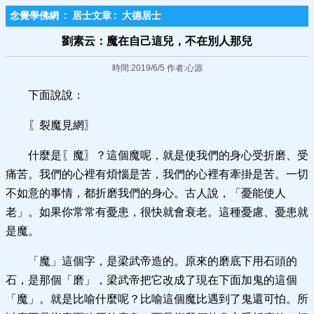
念覺學佛網
:
居士文章
:
大德居士
劉素云：魔在自己這兒，不在別人那兒
時間:2019/6/5 作者:心源
下面說說：
〖裂魔見網〗
什麼是〖魔〗？這個魔呢，就是使我們的身心受折磨、受
痛苦。我們的心裡有煩惱是苦，我們的心裡有牽掛是苦。一切
不如意的事情，都折磨我們的身心。古人說，「憂能使人
老」。如果你常常有憂患，很快就會衰老。這種憂慮、憂患就
是魔。
「魔」這個字，是梁武帝造的。原來的磨底下用石頭的
石，是那個「磨」，梁武帝把它改成了現在下面加鬼的這個
「魔」。就是比喻什麼呢？比喻這個魔比遇到了鬼還可怕。所