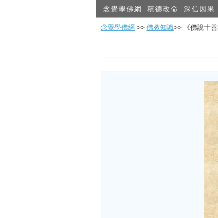
念覺學佛網
積德改命
深信因果
念覺學佛網
>>
佛教知識
>> 《佛說十