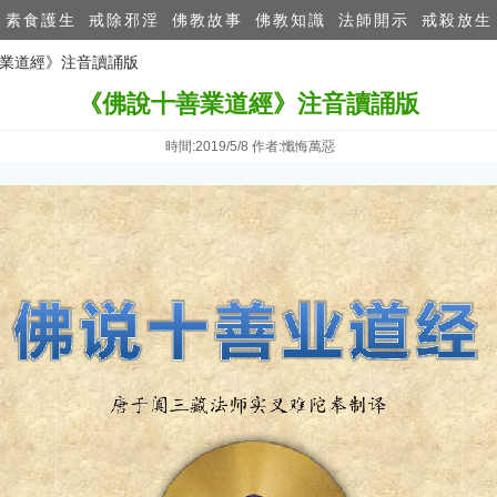
素食護生
戒除邪淫
佛教故事
佛教知識
法師開示
戒殺放生
善業道經》注音讀誦版
《佛說十善業道經》注音讀誦版
時間:2019/5/8 作者:懺悔萬惡