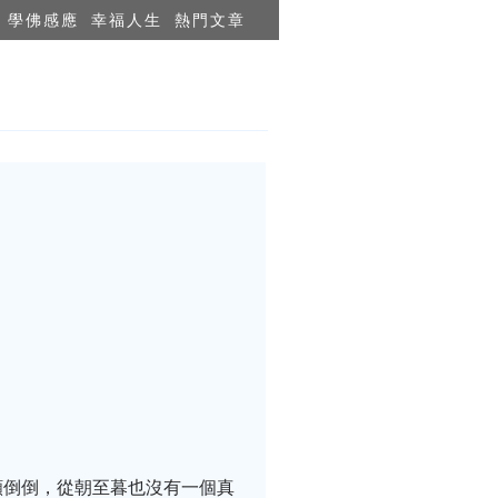
學佛感應
幸福人生
熱門文章
顛倒倒，從朝至暮也沒有一個真