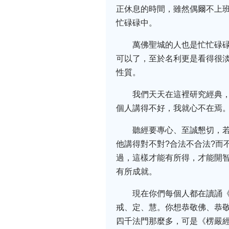
正休息的時間，雖然偶爾不上
忙碌碌中。
萬佛聖城的人也是忙忙碌
可以了，至於名利更是看得很
性質。
我們天天在這裡研究經典
個人講得不好，我就心不在焉
聽經要專心、至誠懇切，
他講得對不對?合法不合法?而
過，這樣才能有所得，才能開
有所成就。
現在你們每個人都在讀誦
戒、定、慧。你想恭敬佛、恭
四千法門那麼多，可是《楞嚴