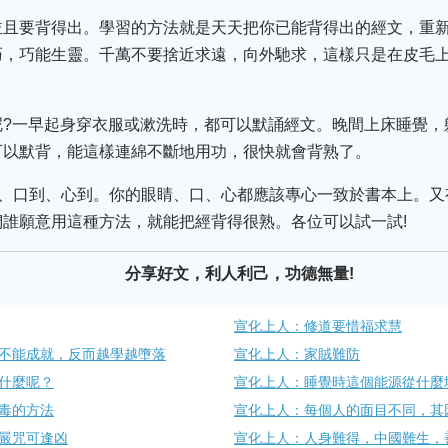
並且要背得出。學習的方法就是天天把你已能背得出的經文，重
巧，巧能生靈。千萬不要捨近求遠，向外馳求，這樣只是在皮毛
呢?一早起身穿衣服或漱洗時，都可以默誦經文。晚間上床睡覺，
可以默背，能這樣連綿不斷地用功，很快就會背熟了。
到、口到、心到。你的眼睛、口、心都應該專心一致於書本上。又
誰願意用這種方法，就能把經背得很熟。各位可以試一試!
分享好文，利人利己，功德無量!
宣化上人：修道要惜福求慧
不能成就，反而越學越墮落
宣化上人：家賊難防
什麼呢？
宣化上人：睡覺時這個能源從什麼
毒的方法
宣化上人：每個人的面目不同，其
楞嚴咒可逢凶
宣化上人：人身難得，中國難生，