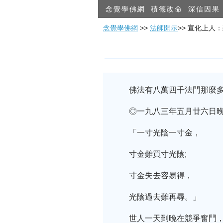
念覺學佛網
積德改命
深信因果
念覺學佛網
>>
法師開示
>> 宣化上人
佛法有八萬四千法門那麼
◎一九八三年五月廿六日
「一寸光陰一寸金，
寸金難買寸光陰;
寸金失去容易得，
光陰過去難再尋。」
世人一天到晚在競爭奮鬥