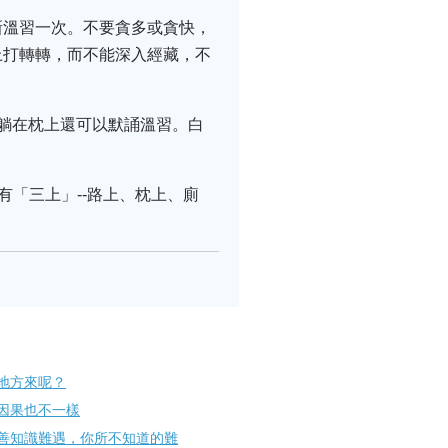
新溫習一次。不要貪多或貪快，
上打轉轉，而不能深入經藏，不
躺在枕上還可以默誦溫習。白
有「三上」--路上、枕上、廁
地方來呢？
因果也不一樣
善知識難遇，你所不知道的難