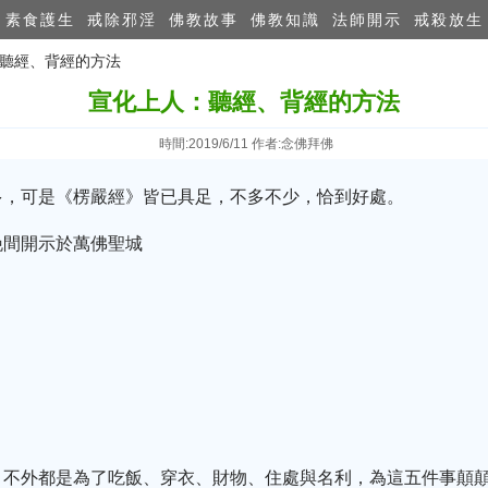
素食護生
戒除邪淫
佛教故事
佛教知識
法師開示
戒殺放生
：聽經、背經的方法
宣化上人：聽經、背經的方法
時間:2019/6/11 作者:念佛拜佛
多，可是《楞嚴經》皆已具足，不多不少，恰到好處。
晚間開示於萬佛聖城
，不外都是為了吃飯、穿衣、財物、住處與名利，為這五件事顛