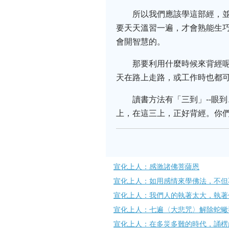
所以我們應該學這部經，
要天天溫習一遍，才會熟能生
會開智慧的。
那要利用什麼時候來背經
天在路上走路，或工作時也都
讀書方法有「三到」--眼
上，在這三上，正好背經。你們
宣化上人：感激諸佛菩薩恩
宣化上人：如用感情來學佛法，不但
宣化上人：我們人的執著太大，執著
宣化上人：七遍〈大悲咒〉解除蛇蠍
宣化上人：在多災多難的時代，誦​