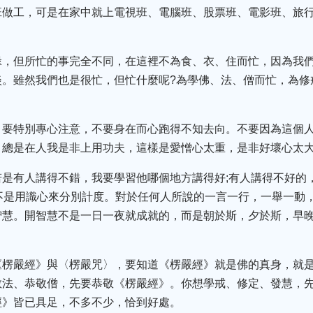
班做工，可是在家中就上電視班、電腦班、股票班、電影班、旅
碌，但所忙的事完全不同，在這裡不為食、衣、住而忙，因為我
淡。雖然我們也是很忙，但忙什麼呢?為學佛、法、僧而忙，為修
，要特別專心注意，不要身在而心跑得不知去向。不要因為這個人
。總是在人我是非上用功夫，這樣是愛憎心太重，是非好壞心太
若是有人講得不錯，我要學習他哪個地方講得好;有人講得不好的
不是用識心來分別計度。對於任何人所說的一言一行，一舉一動
智慧。開智慧不是一日一夜就成就的，而是朝於斯，夕於斯，早
《楞嚴經》與〈楞嚴咒〉，要知道《楞嚴經》就是佛的真身，就
敬法、恭敬僧，先要恭敬《楞嚴經》。你想學戒、修定、發慧，
經》皆已具足，不多不少，恰到好處。