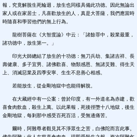
報，究竟解脫生死輪迴，放生也同樣具備此功德。因此無論出
家人或在家居士，凡喜歡放生的人，真是大菩薩，我們應當時
時隨喜和學習他們的無上行為。
龍樹菩薩在《大智度論》中云：「諸餘罪中，殺業最重，
諸功德中，放生第一。」
印光大師總結了放生的十功德：無刀兵劫、集諸吉祥、長
壽健康、多子宜男、諸佛歡喜、物類感恩、無諸災難、得生天
上、消滅惡業及四季安寧、生生不息善心相感。
若能放生，從金剛地獄中也能得解脫。
在大藏經中有一公案：曾於印度，有一外道名為赤建，歡
喜食肉飲血，殺生上萬。以此果報，死後徑墮十八地獄，後生
金剛地獄，每剎那中感受百死百活，受無邊痛苦。
爾時，阿難尊者觀見其不淨眾生之苦，白佛陀而言此事。
佛告阿難：此人在世喜食肉血，現即受殺生之報。複次阿難乞