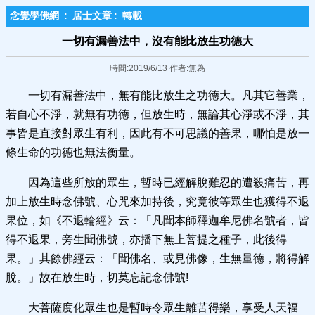
念覺學佛網
:
居士文章
:
轉載
一切有漏善法中，沒有能比放生功德大
時間:2019/6/13 作者:無為
一切有漏善法中，無有能比放生之功德大。凡其它善業，
若自心不淨，就無有功德，但放生時，無論其心淨或不淨，其
事皆是直接對眾生有利，因此有不可思議的善果，哪怕是放一
條生命的功德也無法衡量。
因為這些所放的眾生，暫時已經解脫難忍的遭殺痛苦，再
加上放生時念佛號、心咒來加持後，究竟彼等眾生也獲得不退
果位，如《不退輪經》云：「凡聞本師釋迦牟尼佛名號者，皆
得不退果，旁生聞佛號，亦播下無上菩提之種子，此後得
果。」其餘佛經云：「聞佛名、或見佛像，生無量德，將得解
脫。」故在放生時，切莫忘記念佛號!
大菩薩度化眾生也是暫時令眾生離苦得樂，享受人天福