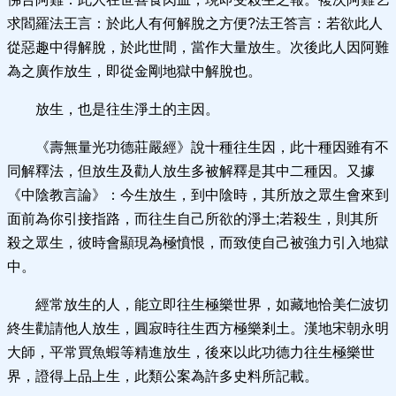
求閻羅法王言：於此人有何解脫之方便?法王答言：若欲此人
從惡趣中得解脫，於此世間，當作大量放生。次後此人因阿難
為之廣作放生，即從金剛地獄中解脫也。
放生，也是往生淨土的主因。
《壽無量光功德莊嚴經》說十種往生因，此十種因雖有不
同解釋法，但放生及勸人放生多被解釋是其中二種因。又據
《中陰教言論》：今生放生，到中陰時，其所放之眾生會來到
面前為你引接指路，而往生自己所欲的淨土;若殺生，則其所
殺之眾生，彼時會顯現為極憤恨，而致使自己被強力引入地獄
中。
經常放生的人，能立即往生極樂世界，如藏地恰美仁波切
終生勸請他人放生，圓寂時往生西方極樂剎土。漢地宋朝永明
大師，平常買魚蝦等精進放生，後來以此功德力往生極樂世
界，證得上品上生，此類公案為許多史料所記載。