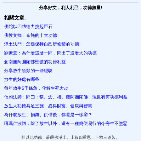
分享好文，利人利己，功德無量!
相關文章:
佛陀以四功德力挑起巨石
佛教文摘：布施的十大功德
淨土法門：怎樣保持自己所​修積的功德
劉素云：為什麼這麼一問，問出了這麼大的功德
念南無阿彌陀佛聖號的功德利益
分享放生魚類的一些經驗
放生的好處有哪些
每年放生5千條魚，化解生死大劫
信願法師：問曰：稱、念、禮、觀阿彌陀佛，現世有何功德利益
放生大功德具足三施，必得財富、健康與智慧
為什麼放生、捐錢、供僧後，你還是一樣窮？
嘎瑪仁波切：除了放生以外，還有一種簡便易行的令旁生不墮惡
即以此功德，莊嚴佛淨土。上報四重恩，下救三道苦。