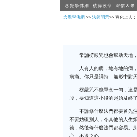
念覺學佛網
積德改命
深信因果
念覺學佛網
>>
法師開示
>> 宣化上人
常誦楞嚴咒也會幫助天地
人有人的病，地有地的病
病痛。你只是誦持，無形中對
楞嚴咒不能單念一句，這
段，要知道這小段的起始及終
不論修什麼法門都要首先
不要妨礙別人，令其他的人生
德，然後修什麼法門都容易。
心、不退之心。