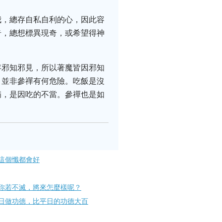
我，總存自私自利的心，因此容
奇，總想標異現奇，或希望得神
存邪知邪見，所以著魔皆因邪知
。並非參禪有何危險。吃飯是沒
病，是因吃的不當。參禪也是如
這個懺都會好
你若不滅，將來怎麼樣呢？
日做功德，比平日的功德大百