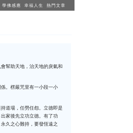
學佛感應
幸福人生
熱門文章
也會幫助天地，治天地的戾氣和
關係。楞嚴咒里有一小段一小
護持道場，任勞任怨。立德即是
。出家後先立功立德。有了功
，永久之心難持，要發恆遠之