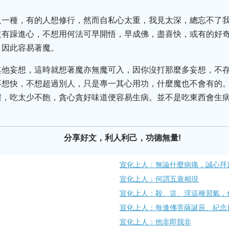
只一種，有的人想修行，然而自私心太重，我見太深，總忘不了
沒有躁進心，不想用何法可早開悟，早成佛，盡喜快，或有的好
，因此容易著魔。
其他妄想，這時就想著魔亦無魔可入，因你沒打那麼多妄想，不
不想快，不想超過別人，只是專一其心用功，什麼魔也不會有的
壞，吃太少不飽，貪心貪好味道便容易生病。並不是吃東西會生
分享好文，利人利己，功德無量!
宣化上人：無論什麼病痛，誠心拜
宣化上人：何謂五衰相現
宣化上人：殺、盜、淫這種習氣，
宣化上人：每逢佛菩薩誕辰、紀念
宣化上人：他非即我非