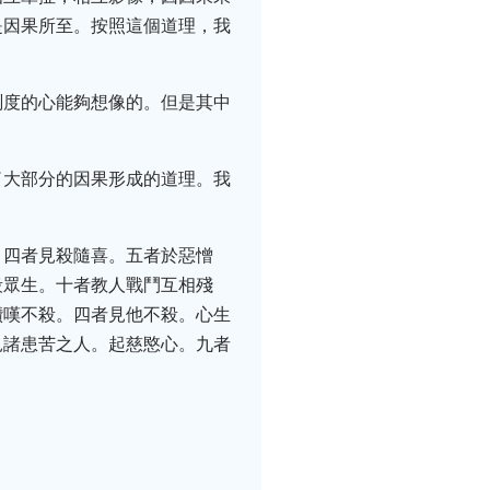
是因果所至。按照這個道理，我
測度的心能夠想像的。但是其中
了大部分的因果形成的道理。我
。四者見殺隨喜。五者於惡憎
殺眾生。十者教人戰鬥互相殘
讚嘆不殺。四者見他不殺。心生
見諸患苦之人。起慈愍心。九者