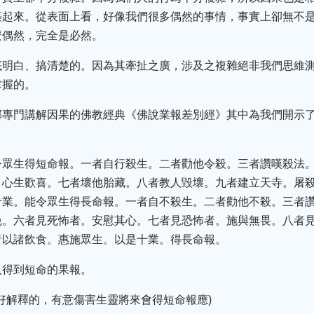
裹起來。從表面上看，好像我們很多偶然的事情，事實上卻無不
麼偶然，完全是必然。
底明白、搞清楚的。因為其牽扯之廣，涉及之複雜絕非我們思維
掌握的。
部專門講解因果的佛教經典《佛說業報差別經》其中為我們開示
令眾生得短命報。一者自行殺生。二者勸他令殺。三者讚嘆殺法
。心生歡喜。七者壞他胎藏。八者教人毀壞。九者建立天寺。屠
十業。能令眾生得長命報。一者自不殺生。二者勸他不殺。三者
免。六者見死怖者。安慰其心。七者見恐怖者。施與無畏。八者
者以諸飲食。惠施眾生。以是十業。得長命報。
人得到短命的果報。
麼好解釋的，有意傷害生靈將來會得短命報應)