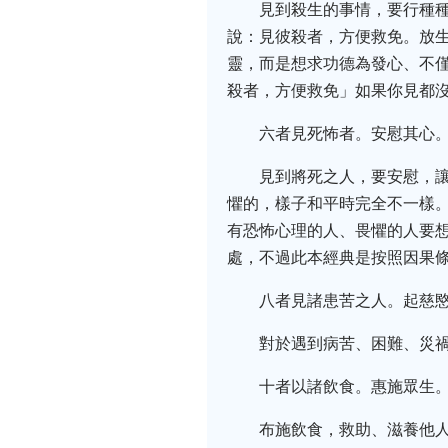
見到殺生的事情，要行種
說：見彼殺者，方便救免。放
靈，而是想求功德為發心、不
殺者，方便救免」如果你見都
六者見死怖者。安慰其心
見到將死之人，要安慰，
懼的，樣子和平時完全不一樣
有恐怖心理的人、畏懼的人要
處，不過此本經典是按照因果
八者見諸患苦之人。起慈
對於遇到病苦、困難、災
十者以諸飲食。惠施眾生
布施飲食，救助、滋養他