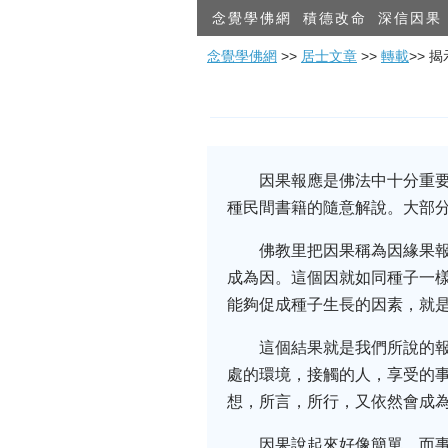
念覺學佛網
積德改命
深信因果
念覺學佛網
>>
居士文章
>>
轉載
>> 
因果報應是佛法中十分重
種民間書籍的隨意解說。大部
佛教里把因果稱為因緣果
成為因。這個因就如同種子一
能夠促成種子生長的因素，就
這個結果就是我們所說的
處的環境，接觸的人，享受的
想，所言，所行，又依然會成
因果說起來好像簡單。而