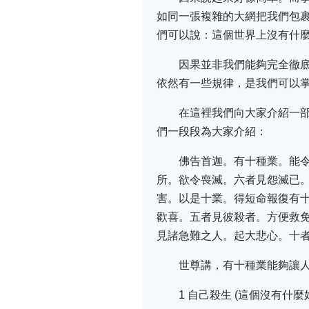
如同一張複雜的大網把我們包
們可以說：這個世界上沒有什
因果並非我們能夠完全徹
依然有一些規律，是我們可以
在這裡我們向大家介紹一
們一段段為大家介紹：
佛告首迦。有十種業。能
所。欲令喪滅。六者見怨滅已
害。以是十業。得短命報復有
歡喜。五者見彼殺者。方便救
見諸急難之人。起大悲心。十
世尊講，有十種業能夠讓
1 自己殺生 (這個沒有什