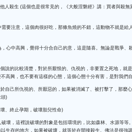
唆他人殺生 (這個也是很常見的，《大般涅磐經》講：買者與殺
活中需要注意，這個肉很好吃，那條魚燒的不錯，這動物不就是給
行為，心中高興，覺得十分合自己的意，這是隨喜。無論是戰爭、
這個說的比較清楚，對於所厭恨的、仇視的，非要置之死地，就
不高興，也不要有這樣的心態，這個心態十分有害，是對我們自
對於自己所仇視的、所厭惡的，如果被消滅了、被打擊了，那麼
頭)
破壞、終止孕期，破壞胎兒性命)
他人破壞，這裡說破壞的對象是包括環境的，比如森林、水源等等
賴以生存的地方，如果被破壞，就等於在間接殺生。佛法是很強