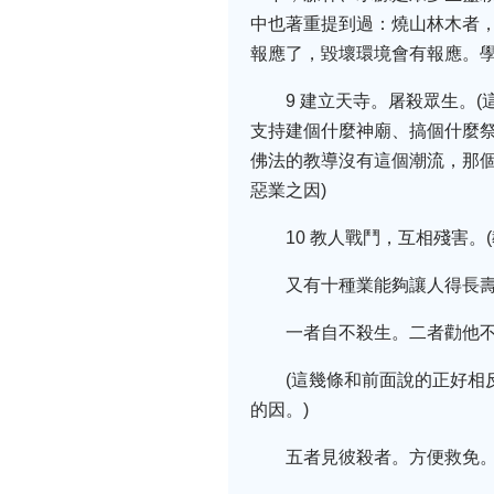
中也著重提到過：燒山林木者
報應了，毀壞環境會有報應。學
9 建立天寺。屠殺眾生。
支持建個什麼神廟、搞個什麼
佛法的教導沒有這個潮流，那
惡業之因)
10 教人戰鬥，互相殘害
又有十種業能夠讓人得長
一者自不殺生。二者勸他
(這幾條和前面說的正好
的因。)
五者見彼殺者。方便救免