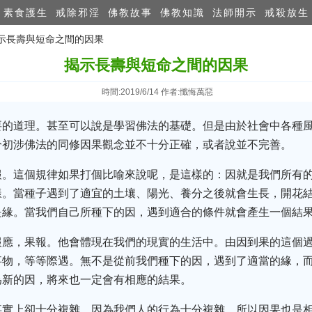
素食護生
戒除邪淫
佛教故事
佛教知識
法師開示
戒殺放生
揭示長壽與短命之間的因果
揭示長壽與短命之間的因果
時間:2019/6/14 作者:懺悔萬惡
要的道理。甚至可以說是學習佛法的基礎。但是由於社會中各種
分初涉佛法的同修因果觀念並不十分正確，或者說並不完善。
報。這個規律如果打個比喻來說呢，是這樣的：因就是我們所有
樣。當種子遇到了適宜的土壤、陽光、養分之後就會生長，開花
是緣。當我們自己所種下的因，遇到適合的條件就會產生一個結
報應，果報。他會體現在我們的現實的生活中。由因到果的這個
事物，等等際遇。無不是從前我們種下的因，遇到了適當的緣，
為新的因，將來也一定會有相應的結果。
事實上卻十分複雜。因為我們人的行為十分複雜，所以因果也是