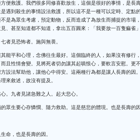
種方便救護。我們很多同修喜歡放生，這個是很好的事情，是長
生是遇到殺生的事情設法救護，所以這不是一種可以定時、定點
僅不是為眾生考慮，預定動物，反而造成了為放生而捕捉的市場
沒見、甚至知道都不知道，拿出五百圓來：「我要放一百隻痲雀
。七者見恐怖者。施與無畏。
讓其能平和心理，念佛往生最好。這個臨終的人，如果沒有修行
。而且性情會變。見將死者切勿讓其起嗔恨心，要軟言安慰。更
想方設法幫助他，讓他心中得安。這兩種行為都是讓人長壽的因
條理來敘述，故沒有提及。
愍心。九者見諸急難之人。起大悲心。
禍的眾生要心存憐憫、隨力救助。這是慈悲的體現。也是長壽的
。
人生命，也是長壽的因。