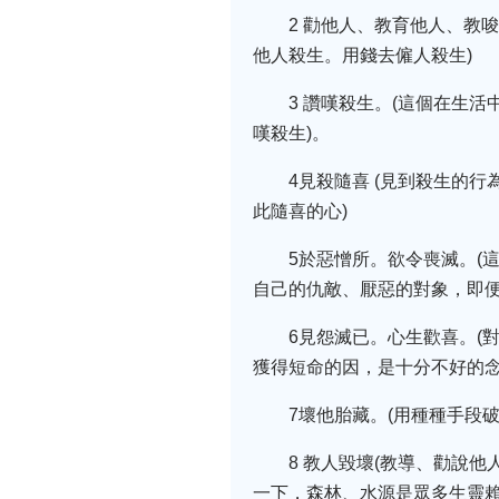
2 勸他人、教育他人、教
他人殺生。用錢去僱人殺生)
3 讚嘆殺生。(這個在生
嘆殺生)。
4見殺隨喜 (見到殺生的
此隨喜的心)
5於惡憎所。欲令喪滅。(
自己的仇敵、厭惡的對象，即便
6見怨滅已。心生歡喜。(
獲得短命的因，是十分不好的念
7壞他胎藏。(用種種手段
8 教人毀壞(教導、勸說
一下，森林、水源是眾多生靈