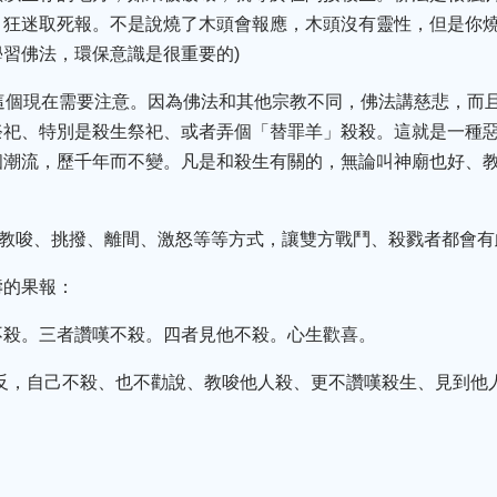
，狂迷取死報。不是說燒了木頭會報應，木頭沒有靈性，但是你
習佛法，環保意識是很重要的)
(這個現在需要注意。因為佛法和其他宗教不同，佛法講慈悲，而
祭祀、特別是殺生祭祀、或者弄個「替罪羊」殺殺。這就是一種
個潮流，歷千年而不變。凡是和殺生有關的，無論叫神廟也好、
。(教唆、挑撥、離間、激怒等等方式，讓雙方戰鬥、殺戮者都會有
壽的果報：
不殺。三者讚嘆不殺。四者見他不殺。心生歡喜。
相反，自己不殺、也不勸說、教唆他人殺、更不讚嘆殺生、見到他
。