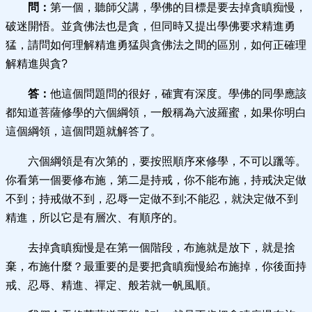
問：
第一個，聽師父講，學佛的目標是要去掉貪瞋痴慢，
破迷開悟。並貪佛法也是貪，但同時又提出學佛要求精進勇
猛，請問如何理解精進勇猛與貪佛法之間的區別，如何正確理
解精進與貪?
答：
他這個問題問的很好，確實有深度。學佛的同學應該
都知道菩薩修學的六個綱領，一般稱為六波羅蜜，如果你明白
這個綱領，這個問題就解答了。
六個綱領是有次第的，要按照順序來修學，不可以躐等。
你看第一個要修布施，第二是持戒，你不能布施，持戒決定做
不到；持戒做不到，忍辱一定做不到;不能忍，就決定做不到
精進，所以它是有層次、有順序的。
去掉貪瞋痴慢是在第一個階段，布施就是放下，就是捨
棄，布施什麼？最重要的是要把貪瞋痴慢給布施掉，你後面持
戒、忍辱、精進、禪定、般若就一帆風順。