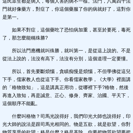
這民眾生都是病人，每個人害的病不一樣。法門，八萬四千法
門就好像藥方，對症了，你這個藥服了你的病就好了，這對你
是第一。
如果不對症，這個藥吃了恐怕病加重，甚至於要死，毒死
了，那怎麼能稱殊勝?
所以法門應機就叫殊勝，就叫第一，是從這上說的。不是
從法上說的，法沒有高下，法沒有分別，這個道理一定要懂。
所以，首先要斷煩惱，貪瞋痴慢是煩惱，不但學佛從這兒
下手，儒家教人也從這下手。你看儒家教學，《大學》裡面講
的「格物致知」，這是講真正用功，從哪裡下手?格物，然後
再進入致知，再是誠意、正心、修身、齊家、治國、平天下，
這個順序不能亂。
什麼叫格物？司馬光說得好，我們印光大師也說得好，印
光大師的說法是跟司馬光相同的。物是五欲，就是欲望，你對
物質享受的欲望；格是什麼？格是革除，你要把物質欲望要把