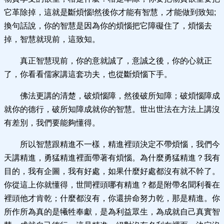
它革除掉，這就是斷煩惱!然後你才能有智慧，才能做到致知;
換句話說，你的智慧是因為你的煩惱把它障礙住了，煩惱去
掉，智慧就現前，這致知。
真正智慧現前，你的意就誠了，意誠之後，你的心就正
了，你看看儒家講這套功夫，也從斷煩惱下手。
佛法更講的清楚，破煩惱障，然後破所知障；破煩惱障成
就你的德行，破所知障成就你的智慧。世出世法在方法上講沒
有差別，我們要能夠懂得。
所以智慧跟精進不一樣，精進裡頭決定不帶煩惱，我們今
天講精進，勇猛精進裡面帶著有煩惱。為什麼勇猛精進？我有
目的，我有企圖，我有好處，如果什麼好處都沒有就不幹了。
你從這上你就懂得，世間裡頭哪有精進？都是附帶名聞利養在
裡頭他才肯乾；什麼都沒有，你還拚命努力乾，那是精進。你
所作所為真的是犧牲奉獻，是為利益眾生，為成就自己真實智