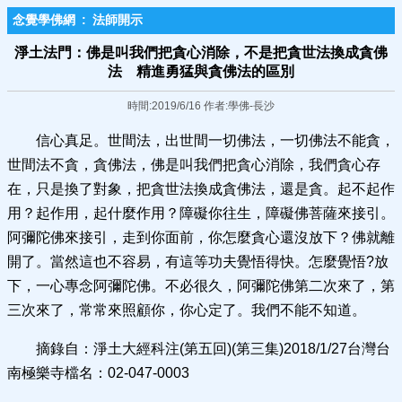
念覺學佛網
:
法師開示
淨土法門：佛是叫我們把貪心消除，不是把貪世法換成貪佛
法 精進勇猛與貪佛法的區別
時間:2019/6/16 作者:學佛-長沙
信心真足。世間法，出世間一切佛法，一切佛法不能貪，
世間法不貪，貪佛法，佛是叫我們把貪心消除，我們貪心存
在，只是換了對象，把貪世法換成貪佛法，還是貪。起不起作
用？起作用，起什麼作用？障礙你往生，障礙佛菩薩來接引。
阿彌陀佛來接引，走到你面前，你怎麼貪心還沒放下？佛就離
開了。當然這也不容易，有這等功夫覺悟得快。怎麼覺悟?放
下，一心專念阿彌陀佛。不必很久，阿彌陀佛第二次來了，第
三次來了，常常來照顧你，你心定了。我們不能不知道。
摘錄自：淨土大經科注(第五回)(第三集)2018/1/27台灣台
南極樂寺檔名：02-047-0003