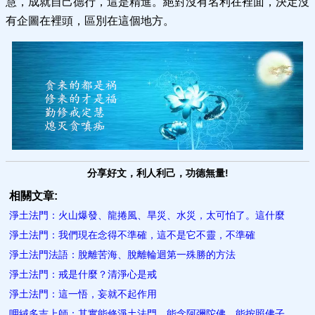
慧，成就自己德行，這是精進。絕對沒有名利在裡面，決定沒
有企圖在裡頭，區別在這個地方。
分享好文，利人利己，功德無量!
相關文章:
淨土法門：火山爆發、龍捲風、旱災、水災，太可怕了。這什麼
淨土法門：我們現在念得不準確，這不是它不靈，不準確
淨土法門法語：脫離苦海、脫離輪迴第一殊勝的方法
淨土法門：戒是什麼？清淨​心是戒
淨土法門：這一悟，妄就不起作用
呷絨多吉上師：其實能修淨土法門，能念阿彌陀佛，能按照佛子