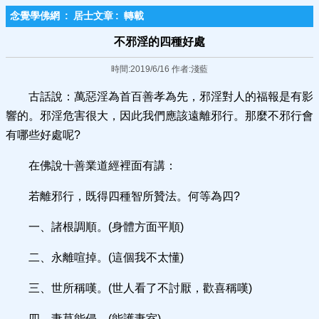
念覺學佛網
:
居士文章
:
轉載
不邪淫的四種好處
時間:2019/6/16 作者:淺藍
古話說：萬惡淫為首百善孝為先，邪淫對人的福報是有影
響的。邪淫危害很大，因此我們應該遠離邪行。那麼不邪行會
有哪些好處呢?
在佛說十善業道經裡面有講：
若離邪行，既得四種智所贊法。何等為四?
一、諸根調順。(身體方面平順)
二、永離喧掉。(這個我不太懂)
三、世所稱嘆。(世人看了不討厭，歡喜稱嘆)
四、妻莫能侵。(能護妻室)