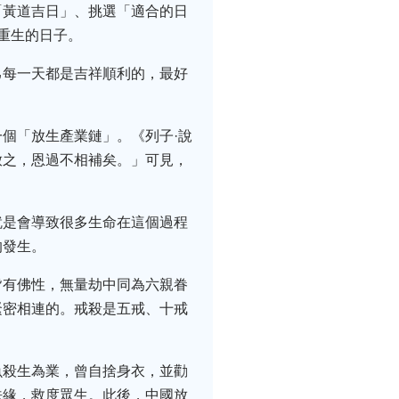
「黃道吉日」、挑選「適合的日
重生的日子。
己每一天都是吉祥順利的，最好
個「放生產業鏈」。《列子·說
放之，恩過不相補矣。」可見，
就是會導致很多生命在這個過程
的發生。
皆有佛性，無量劫中同為六親眷
緊密相連的。戒殺是五戒、十戒
魚殺生為業，曾自捨身衣，並勸
法緣，救度眾生。此後，中國放