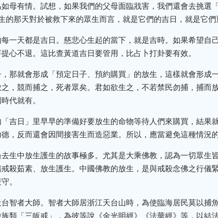
為如母有情。試想，如果我們的父母面臨戕害，我們還會去挑選
放生的那天對於被救下來的眾生而言，就是它們的吉日，就是它們
的每一天都是吉日。慈悲心生起的當下，就是吉時。如果希望自
菩提心不退。這比查黃道吉日要管用，比占卜打卦要有效。
子，那就會形成「預定日子、預約購買」的放生，這樣就會形成一
放之，競而捕之，死者眾矣。君如欲生之，不若禁民勿捕，捕而
國時代就有。
的「吉日」里早早的準備好要放生的命物等待人們來購買，結果
功德，反而還會因間接害生而造惡業。所以，應當避免這種情況
過去生中放生護生的故事極多。尤其是大乘佛教，認為一切眾生
揚戒殺茹素、放生護生。中國佛教的放生，是與戒殺念佛之行儀
嚴守。
天台智者大師。智者大師居浙江天台山時，為使臨海居民莫以捕
中族類「三皈戒」，為彼等說《金光明經》《法華經》等，以結