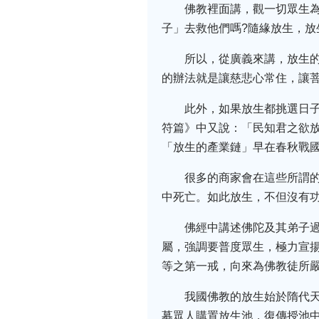
佛教裡面講，觀一切眾生
子」去救他們嗎?隨緣放生，
所以，從廣義來講，放生
的辦法就是讓慈悲心常住，讓
此外，如果放生都挑選日
符篇》中又說：「民知君之欲
「放生的產業鏈」早在春秋戰
很多的商家會在這些所謂
中死亡。如此放生，不但沒有
佛經中講述佛陀及其弟子
屬，強調要普度眾生，極力宣
等之第一戒，向來為佛教徒所
我國佛教的放生始於隋代
募眾人購置放生池，復傳授池