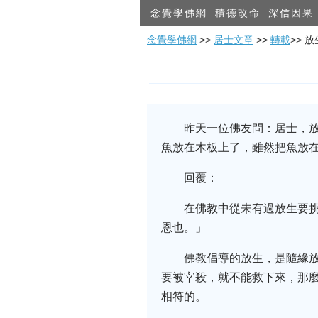
念覺學佛網
積德改命
深信因果
念覺學佛網
>>
居士文章
>>
轉載
>> 
昨天一位佛友問：居士，
魚放在木板上了，雖然把魚放
回覆：
在佛教中從未有過放生要挑
恩也。」
佛教倡導的放生，是隨緣
要被宰殺，就不能救下來，那
相符的。