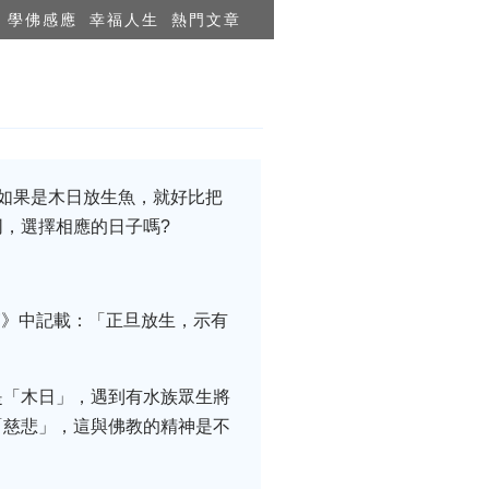
學佛感應
幸福人生
熱門文章
如果是木日放生魚，就好比把
，選擇相應的日子嗎?
篇》中記載：「正旦放生，示有
是「木日」，遇到有水族眾生將
「慈悲」，這與佛教的精神是不