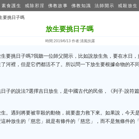
素食護生
戒除邪淫
佛教故事
佛教知識
法師開示
戒殺放生
放生要挑日子嗎
放生要挑日子嗎
時間:2019/6/13 作者:清風扶露
放生要挑日子嗎?我聽一位師父開示，比如說放生魚，要在水日，
在了河裡，但是它們都活不了。所以問一下放生要根據命物的不同
日子的說法?選擇吉日放生，是中國古代的民俗，《列子·說符
放生。遇到將要被宰殺的動物，就要盡力救下來。如果說，今天
麼這种放生的「慈悲」就是有條件的「慈悲」，而不是無條件的