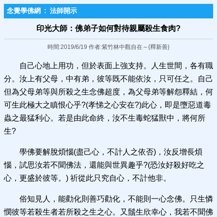
念覺學佛網
:
法師開示
印光大師：佛弟子如何對待親​屬殺生食肉?
時間:2019/6/19 作者:紫竹林中觀自在～{釋新善}
自己心地上用功，但於表面上強支持。人生世間，各有職
分。汝上有父母，中有弟，彼等既不能依汝，只可任之。自己
但為父母弟等與所殺之生念佛超度，為父母弟等解怨釋結，何
可生此極大之瞋恨心乎?(孝悌之心安在?)此心，即是墮惡道毒
蟲之最猛利心。若是由此命終，汝不生毒蛇猛獸中，將何所
生?
學佛要解脫煩惱(盡己心，不計人之依否)，汝反增長煩
惱，試思汝若不聞佛法，還能與世異趣乎?(恐汝好殺好吃之
心，更盛於彼等。) 祈從此只究自心，不計他非。
俗知見人，能勸化則善巧勸化，不能則一心念佛。只生憐
憫彼等若殺生者若所殺之生之心。又鬚生欣幸心，我若不聞佛