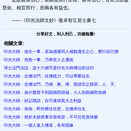
慧命。相宜而行，庶兩各有益也。
——《印光法師文鈔》復卓智立居士書七
分享好文，利人利己，功德無量!
相關文章:
印光大師：放生一事，原為感發同人戒殺護生之心，實行自己惻
印光大師：色慾一事，乃舉世人之通病
淨土法門法語：這十六個字是印光大師傳法的法印
印光大師：念佛法門，仗佛慈力，可以帶業往生
印光大師：念佛法門，乃律、教、禪、密諸宗之歸宿，人、天、
印光大師：為什麼君子則因禍而得福，小人則因禍而加禍
印光大師：好記我語，自可速得莫大之利益
印光大師：有病，即作將往生想，念佛求往生
印光大師：然於夫婦房事亦當有節，不可任意貪快樂
印光大師：一個人進入佛道，各有因緣