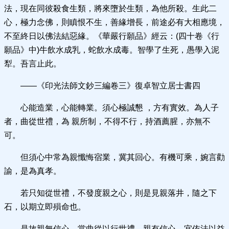
法，現在同彼殺食生類，將來墮於生類，為他所殺。生此二
心，極力念佛，則瞋恨不生，善緣增長，前途必有大相應境，
不至終日以佛法結惡緣。《華嚴行願品》經云：(四十卷《行
願品》中)牛飲水成乳，蛇飲水成毒。智學了生死，愚學入泥
犁。吾言止此。
——《印光法師文鈔三編卷三》復卓智立居士書四
心能造業，心能轉業。須心極誠懇 ，方有實效。為人子
者，曲從世禮，為 親所制，不得不行，持酒薦腥，亦無不
可。
但須心中常為親懺悔宿業，冀其回心。有機可乘，婉言勸
諭，是為真孝。
若只知從世禮，不發度親之心，則是見親落井，隨之下
石，以期立即殞命也。
是故親無信心，當曲從以行世禮。親有信心，宜依法以益