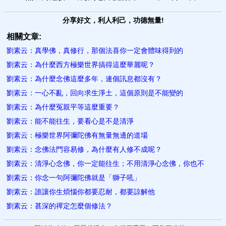
分享好文，利人利己，功德無量!
相關文章:
劉素云：真學佛，真修行，那個法喜你一定會體味得到的
劉素云：為什麼西方極樂世界搞得這麼華麗呢？
劉素云：為什麼念佛這麼多年，連個訊息都沒有？
劉素云：一心不亂，回向求生淨土，這個原則是不能變的
劉素云：為什麼冤親平等這麼重要？
劉素云：能不能往生，要看心是不是清淨
劉素云：極樂世界阿彌陀佛有無量無邊的道場
劉素云：念佛法門容易修，為什麼有人修不成呢？
劉素云：清淨心念佛，你一定能往生；不用清淨心念佛，你也不
劉素云：你念一句阿彌陀佛就是「獅子吼」
劉素云：誰讓你生煩惱你都要忍耐，都要諒解他
劉素云：甚深的禪定怎麼個修法？