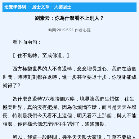
念覺學佛網
:
居士文章
:
大德居士
劉素云：你為什麼看不上別人？
時間:2019/6/21 作者:心源
看下面兩句：
〖住不退轉。至成佛道。〗
西方極樂世界的人不會退轉，念念增長道心。我們在這個
世間，時時刻刻都在退轉，進一步甚至要退十步，你說哪能成
就得了?
為什麼會退轉?六根接觸六塵，境界讓我們生煩惱，往生
極樂世界，真的沒有把握。因為你煩惱不斷，而且是天天在增
長。特別是我們今天看不上這個，明天看不上那個，與人不能
相處，你這樣念佛怎麼能往生?難了，遙遙無期。
所以，我這一段時間，幾乎天天跟大家說，千萬不要搞人