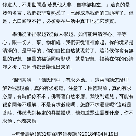
修道人，不見世間過;若見他人非，自非卻相左。」這真的是
幾句名言，我們都非常熟悉了，已經成為我們的口頭禪了。但
是，光口頭說不行，必須要在生活中真正地把它落實。
學佛從哪裡學起?從做人學起。如何能用清淨心、平等
心，跟一切人、事、物相處，我們要從這裡修起。你的境界是
清淨的、是平等的，你的自性自然就現前了。這時候你會有無
量的智慧、無量的福德同時顯現。就是智慧、福德在你的心清
淨之後，它同時都會顯現出來的。
佛門常講，「佛氏門中，有求必應。」這兩句話怎麼理
解?性德現前，真的有求必應。注意了，性德現前，真的有求
必應，有時候你不求，佛菩薩自然來應。我說到這兒，可能有
很多同修不理解，不是有求必應嗎，怎麼不求還應呢?這就是
菩薩、佛慈悲到極處的具體體現，他知道眾生需要什麼，你不
求他，他都來應。
--無量壽經(第31集)劉老師復講於2018年04月19日