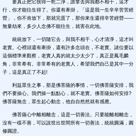
要真正把它捨得一乾二淨，誰拿去與我都不相干，這才
行，你才能往生得了。你還有牽掛，「這是我一生辛辛苦苦經
營」，你不肯放下，那就完蛋了，那你來生還得辛苦經營——
無量劫來，多少人念佛不能往生，就害在此地。
統統放下，一切隨它去，與我不相干，心才清淨，這才叫
老實。心裡頭還有牽掛，還有許多念頭在，不老實。諸位要以
這個標準來觀察，老實人真的就太少太少了，真正是鳳毛麟
角，非常希有。非常希有的老實人，希望我們自己是其中一分
子，這是真正了不起!
利益眾生之事，那是佛菩薩的事情，一切佛菩薩安排，我
們不要操心。我們操一點點心，就不老實。佛菩薩如何安排?
佛菩薩無念，眾生起心動念，他自自然然就有感應。
佛菩薩心中離相離念，這是一切善法。只要能離相離念，
沒有一樣不善，可以說世出世間所有一切善法，統統圓滿，圓
修圓證。