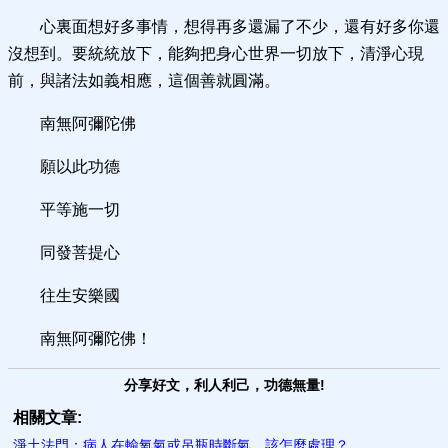
心裏面想好多事情，想得再多還漏了不少，還有好多你還
沒想到。要統統放下，能夠把身心世界一切放下，清淨心現
前，與諸法如義相應，這個善就圓滿。
南無阿彌陀佛
願以此功德
平等施一切
同發菩提心
往生安樂國
南無阿彌陀佛！
分享好文，利人利己，功德無量!
相關文章:
淨土法門：病人在輸氧氣或吊瓶時斷氣，該怎麼處理？