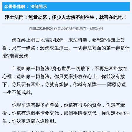
念覺學佛網
:
法師開示
淨土法門：無量劫來，多少人念佛不能往生，就害在此地！
時間:2019/6/24 作者:紫竹林中觀自在～{釋新善}
佛在經上明白地告訴我們，末法時期，要想證得無上菩
提，只有一條路：念佛求生淨土。一切善法裡面的第一善是什
麼?老實念佛。
什麼叫修一切善法?身心世界一切放下，不再把牽掛放在
心裡，這叫修一切善法。你只要牽掛放在心上，你並沒有放
下。你只要有牽掛，你就有煩惱，你就有業障—— 障礙你這
一生不能成就。
你現前還有很多的產業，你還有很多的資金，你還有牽
掛，你還有這個事情要交代，那個事情要交代，你決定不能往
生，你決定還搞六道輪迴。