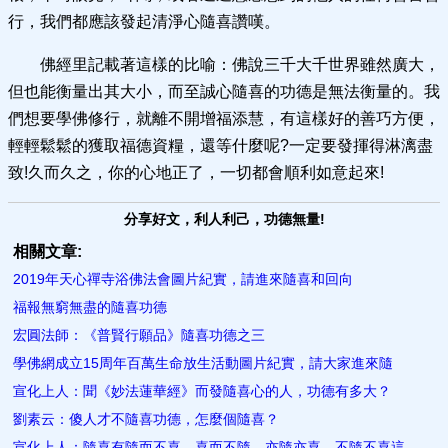
行，我們都應該發起清淨心隨喜讚嘆。
佛經里記載著這樣的比喻：佛說三千大千世界雖然廣大，
但也能衡量出其大小，而至誠心隨喜的功德是無法衡量的。我
們想要學佛修行，就離不開增福添慧，有這樣好的善巧方便，
輕輕鬆鬆的獲取福德資糧，還等什麼呢?一定要發揮得淋漓盡
致!久而久之，你的心地正了，一切都會順利如意起來!
分享好文，利人利己，功德無量!
相關文章:
2019年天心禪寺浴佛法會圖片紀實，請進來隨喜和回向
福報無窮無盡的隨喜功德
宏圓法師：《普賢行願品​》隨喜功德之三
學佛網成立15周年百萬生命放生活動圖片紀實，請大家進來隨
宣化上人：聞《妙法蓮華經》而發隨喜心的人，功德有多大？
劉素云：傻人才不隨喜功德，怎麼個隨喜？
宣化上人：隨喜有隨而不喜、喜而不隨、亦隨亦喜、不隨不喜這