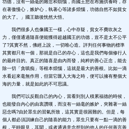
功德，沒有一絲毫的雜念和煩惱，而國王您在布施供養時，存
在著傲慢心，嫉妒心，執著心等諸多煩惱，功德自然不如貧女
的大了。」國王聽後恍然大悟。
我們很多人也像國王一樣，心中存疑，貧女不費吹灰之
力，僅僅通過隨喜便能獲得超越國王的功德，豈不是太不公平
了?其實不然，佛經上說，一切唯心造。評判任何事物的標準
其實都只有一個，那就是自己的存心，這也是我們每個修行人
的最終目的。真正的隨喜是由內而發，純粹的善心正念，能去
除一切「貪嗔痴」等根本煩惱，這就是最大的善根。比如一滴
水看起來毫無作用，但當它匯入大海之時，便可以擁有整個大
海的力量，就是如此的不可思議。
我們可以反觀自己的內心，當看到別人積累福德的時候，
也能發自內心的由衷讚嘆，而沒有一絲毫的嫉妒，夾雜著一絲
惡念嗎?由於眾生的習氣所致，這其實是很困難的。但是，每
個人都必須訓練自己的隨喜的能力，眾生只要有一點一滴的善
根，平時眼見，耳聞，或者通過意念想到的他人的任何善言善