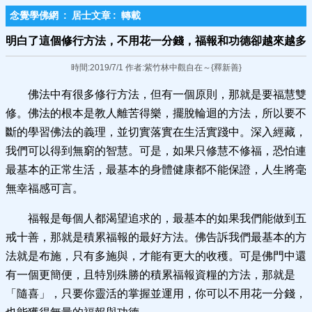
念覺學佛網
:
居士文章
:
轉載
明白了這個修行方法，不用花一分​錢，福報和功德卻越來越多
時間:2019/7/1 作者:紫竹林中觀自在～{釋新善}
佛法中有很多修行方法，但有一個原則，那就是要福慧雙
修。佛法的根本是教人離苦得樂，擺脫輪迴的方法，所以要不
斷的學習佛法的義理，並切實落實在生活實踐中。深入經藏，
我們可以得到無窮的智慧。可是，如果只修慧不修福，恐怕連
最基本的正常生活，最基本的身體健康都不能保證，人生將毫
無幸福感可言。
福報是每個人都渴望追求的，最基本的如果我們能做到五
戒十善，那就是積累福報的最好方法。佛告訴我們最基本的方
法就是布施，只有多施與，才能有更大的收穫。可是佛門中還
有一個更簡便，且特別殊勝的積累福報資糧的方法，那就是
「隨喜」，只要你靈活的掌握並運用，你可以不用花一分錢，