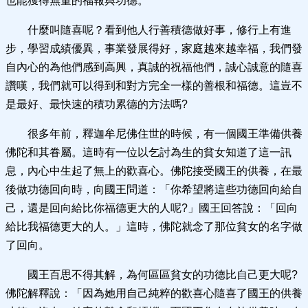
也能獲得無量的福報與功德。
什麼叫隨喜呢？看到他人行善積德做好事，修行上有進
步，學習成績優異，事業發展得好，家庭越來越幸福，我們發
自內心的為他們感到高興，真誠的祝福他們，誠心誠意的隨喜
讚嘆，我們就可以得到和對方完全一樣的善根和福德。這豈不
是最好、最快速的積功累德的方法嗎?
很多年前，釋迦牟尼佛住世的時候，有一個國王準備供養
佛陀和其眷屬。這時有一位以乞討為生的貧女知道了這一訊
息，內心中生起了無上的歡喜心。佛陀接受國王的供養，在最
後做功德回向時，向國王問道：「你希望將這些功德回向給自
己，還是回向給比你福德更大的人呢?」國王回答說：「回向
給比我福德更大的人。」這時，佛陀就念了那位貧女的名字做
了回向。
國王百思不得其解，為何區區貧女的功德比自己更大呢?
佛陀解釋說：「因為她用自己純粹的歡喜心隨喜了國王的供養