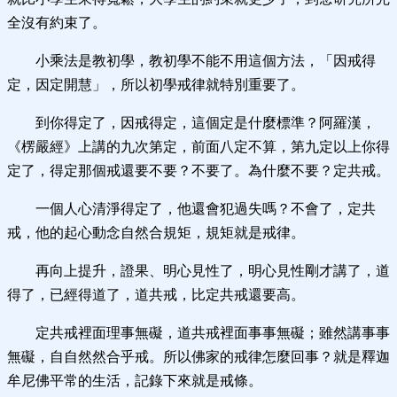
全沒有約束了。
小乘法是教初學，教初學不能不用這個方法，「因戒得
定，因定開慧」，所以初學戒律就特別重要了。
到你得定了，因戒得定，這個定是什麼標準？阿羅漢，
《楞嚴經》上講的九次第定，前面八定不算，第九定以上你得
定了，得定那個戒還要不要？不要了。為什麼不要？定共戒。
一個人心清淨得定了，他還會犯過失嗎？不會了，定共
戒，他的起心動念自然合規矩，規矩就是戒律。
再向上提升，證果、明心見性了，明心見性剛才講了，道
得了，已經得道了，道共戒，比定共戒還要高。
定共戒裡面理事無礙，道共戒裡面事事無礙；雖然講事事
無礙，自自然然合乎戒。所以佛家的戒律怎麼回事？就是釋迦
牟尼佛平常的生活，記錄下來就是戒條。