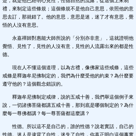
楚，就是他已經明心見性，性德自然的流露，從這個上來制
禮，來制定這些條規；這個條規不是他自己意思，依照他的意
思去訂，那就錯了。他的意思，意思是迷，迷了才有意思，覺
悟的人沒有意思。
永嘉禪師對惠能大師所說的「分別亦非意」，這就證明他
覺悟、見性了，見性的人沒有意，見性的人流露出來的都是性
德。
現在人不懂這個道理，以為古禮，像佛家這些戒條，這些
戒條是釋迦牟尼佛制定的，我們為什麼受他的約束？為什麼要
遵守他的？這個觀念錯誤的。
釋迦牟尼佛制定戒律，說的五戒十善，我們舉這個例子來
說，一切諸佛菩薩都講五戒十善，那到底是哪個制定的？為什
麼每一尊佛都講？每一尊菩薩都這麼講？
性德。所以這不是自己的，誰的性德？說老實話，自己的
性德。迷人是違背了自性，迷失了自性，你真正明白這個事實