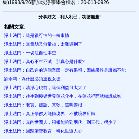
集)1998/9/26新加坡淨宗學會檔名：20-013-0926
分享好文，利人利己，功德無量!
相關文章:
淨土法門：這是很可怕的一樁事情
淨土法門：無量劫又無量劫，太難遇到了
淨土法門：一切法自性本空
淨土法門：真心不生不滅，​那真心是什麼?
淨土法門：自己造的這個業因一定有果報，因緣果報是誰都不能
劉余莉：為什麼必須重視女德
淨土法門：清淨心現前，這個利益可太大了
淨土法門：往生到極樂世界蓮花化生，在蓮花裡面就轉識成智
淨土法門：老實、聽話​、真乾，這叫善根
淨土法門：真正學佛人能轉境界，不被境界所轉
淨土法門：真的世間人，福報能夠到兩代、到三代，很少了
淨土法門：回歸聖賢教育，轉化世道人心