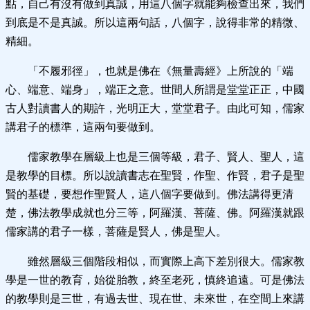
點，自己有沒有做到真誠，用這八個字就能夠檢查出來，我們
到底是不是真誠。所以這兩句話，八個字，說得非常的精微、
精細。
「不履邪徑」，也就是佛在《無量壽經》上所說的「端
心、端意、端身」，端正之意。世間人所謂是堂堂正正，中國
古人對讀書人的期許，光明正大，堂堂君子。由此可知，儒家
講君子的標準，這兩句要做到。
儒家教學在層級上也是三個等級，君子、賢人、聖人，這
是教學的目標。所以說讀書志在聖賢，作聖、作賢，君子是聖
賢的基礎，要想作聖賢人，這八個字要做到。佛法講得更清
楚，佛法教學成就也分三等，阿羅漢、菩薩、佛。阿羅漢就跟
儒家講的君子一樣，菩薩是賢人，佛是聖人。
雖然層級三個階段相似，而實際上高下差別很大。儒家教
學是一世的教育，始從胎教，終至老死，慎終追遠。可是佛法
的教學則是三世，有過去世、現在世、未來世，在空間上來講