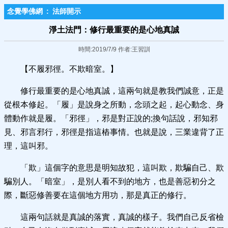
念覺學佛網
:
法師開示
淨土法門：修行最重要的是心地真誠
時間:2019/7/9 作者:王習訓
【不履邪徑。不欺暗室。】
修行最重要的是心地真誠，這兩句就是教我們誠意，正是
從根本修起。「履」是說身之所動，念頭之起，起心動念、身
體動作就是履。「邪徑」，邪是對正說的;換句話說，邪知邪
見、邪言邪行，邪徑是指這樁事情。也就是說，三業違背了正
理，這叫邪。
「欺」這個字的意思是明知故犯，這叫欺，欺騙自己、欺
騙別人。「暗室」，是別人看不到的地方，也是善惡初分之
際，斷惡修善要在這個地方用功，那是真正的修行。
這兩句話就是真誠的落實，真誠的樣子。我們自己反省檢