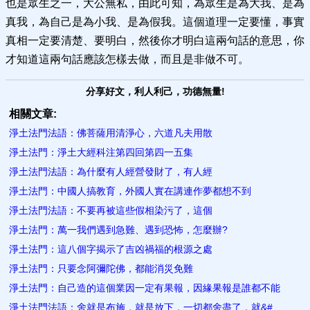
也是眾生之一，大公無私，由此可知，為眾生是為大我、是為
真我，為自己是為小我、是為假我。這個道理一定要懂，事實
真相一定要清楚、要明白，然後你才明白這兩句話的意思，你
才知道這兩句話應該怎樣去做，而且是非做不可。
分享好文，利人利己，功德無量!
相關文章:
淨土法門法語：佛菩薩用清淨心，六道凡夫用​散
淨土法門：淨土大經科注第四回第四一五集
淨土法門法語：為什麼有人經營​發財了，有人經
淨土法門：中國人搞教育，外國人實在講連作夢都想不到
淨土法門法語：不要再被這些假相​染污了，這個
淨土法門：萬一我們遇到急難、遇到恐怖，怎麼辦?
淨土法門：這八個字揭示了吉凶禍福的根源之處
淨土法門：只要念阿彌陀佛，都能​消災免難
淨土法門：自己造的這個業因一定有果報，因緣果報是誰都不能
淨土法門法語：舍就是布施，就是放下，一切都舍盡了，就&#