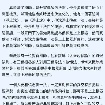
真歇清了禪師，是丹霞禪師的法嗣，他是參禪開了悟而且
開堂接眾。然而他臨命終時是念佛坐化的。他有一個著述叫
《淨土說》。在《淨土說》中，他說淨土往生一法，專接的是
上上根器者。他是對淨土法門的奧妙，有相當的了解後才說出
這個話。一般宗門下的善知識總認為參禪是上上根器，然而真
歇清了禪師，卻說念佛往生一法是上上根器所修的。這種說法
不僅是禪宗的祖師，就是華嚴宗的祖師也是這樣說的。
華嚴宗有一位賢首祖師，他在註解《大乘起信論》的時候
談到，有三種根器的人對應三種修法：修懺法，懺悔來懺除業
障的是下根器所修;修止觀是中根器所修;以信願念佛求生極樂
世界，這是上根器所修的法門。
一個人要相信念佛一法，一定要對禪宗的真空有所把握，
要深契，由真空裡面生出的妙有能夠相信，那可不是上上根器
嗎?能夠相信真空就是上根器，相信真空產生的妙有，就是上
上根器了。所以般若系經典種也講到，對上根器的可以說空，