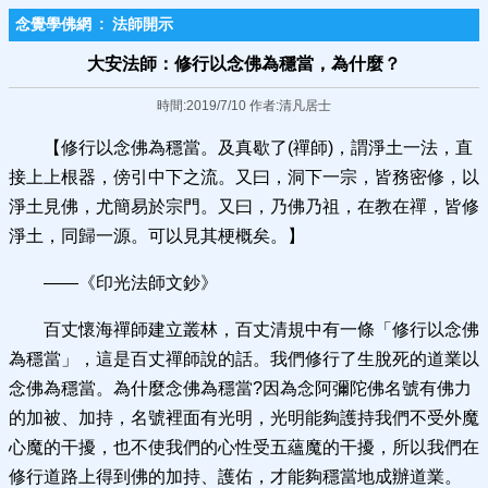
念覺學佛網
:
法師開示
大安法師：修行以念佛為穩當，為什麼？
時間:2019/7/10 作者:清凡居士
【修行以念佛為穩當。及真歇了(禪師)，謂淨土一法，直
接上上根器，傍引中下之流。又曰，洞下一宗，皆務密修，以
淨土見佛，尤簡易於宗門。又曰，乃佛乃祖，在教在禪，皆修
淨土，同歸一源。可以見其梗概矣。】
——《印光法師文鈔》
百丈懷海禪師建立叢林，百丈清規中有一條「修行以念佛
為穩當」，這是百丈禪師說的話。我們修行了生脫死的道業以
念佛為穩當。為什麼念佛為穩當?因為念阿彌陀佛名號有佛力
的加被、加持，名號裡面有光明，光明能夠護持我們不受外魔
心魔的干擾，也不使我們的心性受五蘊魔的干擾，所以我們在
修行道路上得到佛的加持、護佑，才能夠穩當地成辦道業。