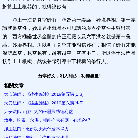
對於上上根器的，就得說妙有。
淨土一法是真空妙有，稱為第一義諦、妙境界相。第一義
諦就是空性，妙境界相就是不可思議的境界從空性生髮出來
的。西方極樂世界全體的依正莊嚴以及六字洪名就是第一義
諦、妙境界相。所以明了真空才能相信妙有，相信了妙有才能
深契真空，越空越有，越有越空，空有不二。所以淨土法門是
接引上上根機，然後兼帶引導中下根機的修行人。
分享好文，利人利己，功德無量!
相關文章:
大安法師：《往生論注》2016第五講(1-3)
大安法師：《往生論注》2016第六講(4-5)
大安法師：往生咒的來歷與功德利益
放生、吃素、念佛，就能有求必應，有求必得
淨土法門：念佛功夫為什麼不得力
信願法師：舍利現心字昭示念佛理