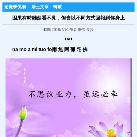
念覺學佛網
:
居士文章
:
轉載
因果有時雖然看不見，但會以不同方式回報到你身上
時間:2019/7/10 作者:學佛-長沙
na mo a mi tuo fo
南
無 阿 彌 陀 佛