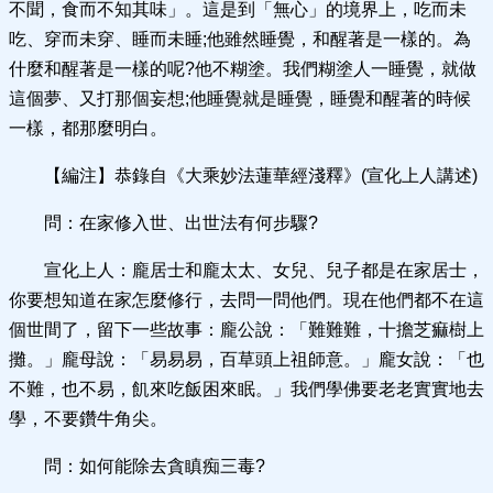
不聞，食而不知其味」。這是到「無心」的境界上，吃而未
吃、穿而未穿、睡而未睡;他雖然睡覺，和醒著是一樣的。為
什麼和醒著是一樣的呢?他不糊塗。我們糊塗人一睡覺，就做
這個夢、又打那個妄想;他睡覺就是睡覺，睡覺和醒著的時候
一樣，都那麼明白。
【編注】恭錄自《大乘妙法蓮華經淺釋》(宣化上人講述)
問：在家修入世、出世法有何步驟?
宣化上人：龐居士和龐太太、女兒、兒子都是在家居士，
你要想知道在家怎麼修行，去問一問他們。現在他們都不在這
個世間了，留下一些故事：龐公說：「難難難，十擔芝痲樹上
攤。」龐母說：「易易易，百草頭上祖師意。」龐女說：「也
不難，也不易，飢來吃飯困來眠。」我們學佛要老老實實地去
學，不要鑽牛角尖。
問：如何能除去貪瞋痴三毒?