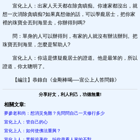
宣化上人：出家人天天都在除貪瞋痴。你連家都沒出，就
想一次消除貪瞋痴?如果真想做的話，可以學龐居士，把你家
裡的珠寶全丟到海里去，你辦得到嗎?
問：單身的人可以辦得到，有家的人就沒有辦法辦到。把
珠寶丟到海里，怎麼是幫助人?
宣化上人：你這是懷疑龐居士的證道。他是最笨的，所以
證道，你太聰明了。
【編注】恭錄自《金剛棒喝──宣公上人答問錄》
分享好文，利人利己，功德無量!
相關文章:
夢參老和尚：想消災免難？先問問自己一天修行多少
宣化上人：管自己的心
宣化上人：如何使佛法重興？
宣化上人：業報追著你，叫你盡看人家的不對