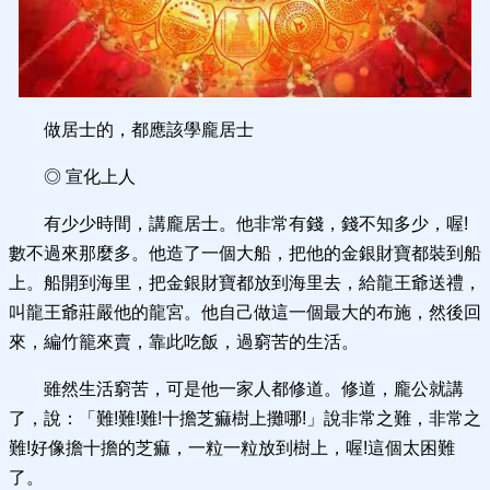
做居士的，都應該學龐居士
◎ 宣化上人
有少少時間，講龐居士。他非常有錢，錢不知多少，喔!
數不過來那麼多。他造了一個大船，把他的金銀財寶都裝到船
上。船開到海里，把金銀財寶都放到海里去，給龍王爺送禮，
叫龍王爺莊嚴他的龍宮。他自己做這一個最大的布施，然後回
來，編竹籠來賣，靠此吃飯，過窮苦的生活。
雖然生活窮苦，可是他一家人都修道。修道，龐公就講
了，說：「難!難!難!十擔芝痲樹上攤哪!」說非常之難，非常之
難!好像擔十擔的芝痲，一粒一粒放到樹上，喔!這個太困難
了。