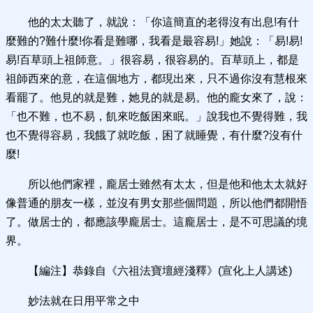
他的太太聽了，就說：「你這簡直的老得沒有出息!有什
麼難的?難什麼!你看是難哪，我看是最容易!」她說：「易!易!
易!百草頭上祖師意。」很容易，很容易的。百草頭上，都是
祖師西來的意，在這個地方，都現出來，只不過你沒有慧根來
看罷了。他見的就是難，她見的就是易。他的龐女來了，說：
「也不難，也不易，飢來吃飯困來眠。」說我也不覺得難，我
也不覺得容易，我餓了就吃飯，困了就睡覺，有什麼?沒有什
麼!
所以他們家裡，龐居士雖然有太太，但是他和他太太就好
像普通的朋友一樣，並沒有男女那些個問題，所以他們都開悟
了。做居士的，都應該學龐居士。這龐居士，是不可思議的境
界。
【編注】恭錄自《六祖法寶壇經淺釋》(宣化上人講述)
妙法就在日用平常之中