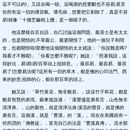
這不可以的!」又請去喝一頓。這喝酒的想要斷也不容易;甚至
你所有這一切的壞習氣、壞毛病，想要把它剷除了，真是不容
易!就像「十擔芝痲樹上攤」是一個樣子的。
他這麼樣自言自語，自己討論這個問題。龐居士是有太太
的，也是開悟的;不單龐公、龐婆開悟了，他的一個兒子和閨
女，也都開悟啦!那麼他這個開悟的太太就說：「你說難是嗎?
我看才不難呢!」「你看怎麼不難呢?」她說：「照著我說，這
得妙法，易!易!易!百草頭上祖師意。」最容易、最容易、最容
易了!怎麼易法呢?這所有一切的草木，都是佛的心印法門、西
來的妙意;祖師的心，都在那百草的頭上。
她又說：「翠竹黃花，無非般若。」說這竹子和花，都是
般若智慧的表現。蘇東坡說過：「溪聲儘是廣長舌，山色無非
清淨身。」山的顏色，就是清淨法身;溪流的聲音，就是佛的
廣長舌。這個溪，就是「曹溪」的「溪」。現在在美國就有一
些所謂的「佛教徒」，冒充自己的法是「曹溪真傳」。流水那