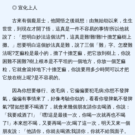
◎ 宣化上人
古來有個龐居士，他開悟之後就想：由無始劫以來，生生
世世，到現在才開了悟，這真是一件不容易的事情!所以他就
說了：「想明白妙法這個法門，這真是難!難!難!十擔芝痲樹上
攤。」想要明白這個妙法真是難，說了三個「難」字。怎麼難
法呢?芝痲粒是最小的，擔了十擔芝痲，把它放到樹上，你說
困難不困難?樹上根本是不平坦的一個地方，你放一個芝痲
粒，它就會滾掉地下;十擔芝痲，你說要用多少時間可以才把
它放在樹上呢?是不容易的。
因為你想要修行、改毛病，它偏偏要犯毛病;你想不發脾
氣，偏偏有事情來了，好像考驗你似的，看看你發脾氣不發脾
氣?譬如想要不喝酒了，就會來幾個朋友請你去喝酒，你說：
「我要戒酒了!」「嘿!這是最後一次，你喝一次就再也不喝
了!」本來想不喝，又要再喝一次;喝了這一次，明天又來一個
朋友說：「他請你，你就去喝酒;我請你，你就不給我面子。