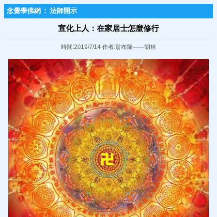
念覺學佛網
:
法師開示
宣化上人：在家居士怎麼修行
時間:2019/7/14 作者:翁布隆——胡林