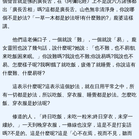
個聲音就是佛的廣長舌，在《阿彌陀經》上不是說六方諸佛都
出「廣長舌相」嗎?這都是廣長舌。山色無非清淨身，你說哪
個不是妙法?「一草一木都是妙法呀!有什麼難的?」龐婆這樣
講。
他們這老倆口子，一個就說「難」，一個就說「易」。龐
女靈照也說了幾句話，說什麼呢?她說：「也不難，也不易!飢
來吃飯困來眠。」你說難嗎?我說也不難;你說易嗎?我說也不
易。怎麼樣子呢?我啊!餓了就吃飯，疲倦了就睡覺，你說這有
什麼難、什麼易呀?
這表示什麼呢?這表示這個妙法，就在日用平常之中，所
有一切都是妙法，所以吃飯、穿衣服、睡覺都是妙法。怎麼吃
飯、穿衣服是妙法呢?
修道的人，「終日吃飯，未吃一粒米;終日穿衣，未穿一
縷紗。」一天到晚穿衣服，一條線也沒穿，這是不是打妄語
嗎?不是的。這是什麼呢?這是「心不在焉，視而不見，聽而