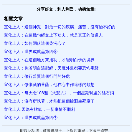
分享好文，利人利己，功德無量!
相關文章:
宣化上人：這個神咒，對治一切的疾病、痛苦，沒有治不好的
宣化上人：在這幾句經文上下功夫，就是真正的修道人
宣化上人：如何調伏這個染污心？
宣化上人：世界成就品第四⑧
宣化上人：在這個地方來用功，才能明白佛的境界
宣化上人：你若明白這部經，天魔外道都要恐怖毛豎
宣化上人：修行普賢這個行門的好處
宣化上人：修慚藏的菩薩，他在心中作這樣的觀想
宣化上人：每天念108遍〈大悲咒〉，一個星期腎里的結石消
宣化上人：沒有所執著，才能把這個輪迴生死度了
宣化上人:因為有脾氣，一切事情不順利
宣化上人：世界成就品第四⑦
即以此功德，莊嚴佛淨土。上報四重恩，下救三道苦。