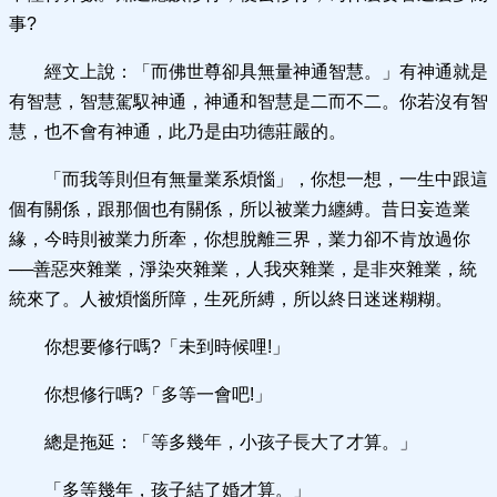
事?
經文上說：「而佛世尊卻具無量神通智慧。」有神通就是
有智慧，智慧駕馭神通，神通和智慧是二而不二。你若沒有智
慧，也不會有神通，此乃是由功德莊嚴的。
「而我等則但有無量業系煩惱」，你想一想，一生中跟這
個有關係，跟那個也有關係，所以被業力纏縛。昔日妄造業
緣，今時則被業力所牽，你想脫離三界，業力卻不肯放過你
──善惡夾雜業，淨染夾雜業，人我夾雜業，是非夾雜業，統
統來了。人被煩惱所障，生死所縛，所以終日迷迷糊糊。
你想要修行嗎?「未到時候哩!」
你想修行嗎?「多等一會吧!」
總是拖延：「等多幾年，小孩子長大了才算。」
「多等幾年，孩子結了婚才算。」