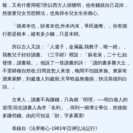
報，又有什麼用呢?所以西方人很聰明，他有錢就自己花掉，
然後要兒女另想辦法，也免得令兒女生依賴心。
「德者本也，財者末也;外本內末，爭民施奪。」你有德
行那是根本，縱有多少錢，只是末梢。
所以古人又說：「人遺子，金滿贏;我教子，唯一經」，
我教兒子好好讀書。《三字經》裡說：「蘇老泉，二十七;始
發憤，讀書籍。」他說了一首讀書的詩：「讀的書多勝大丘，
不需耕種自然收;日間豈愁人來借，晚間不怕賊來偷。東家有
酒東家醉，到處逢人到處留;天旱蝗蟲無傷損，快活英雄到白
頭。」
古來人，讀書不為賺錢，只為個「明理」──明白做人的
道理;現在讀書人為求「名利」，得到一個博士學位，然後能
多賺些錢。由此可知這「財」字多厲害!
恭錄自《法界唯心-1981年亞洲弘法記行》