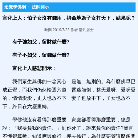
念覺學佛網
:
法師開示
宣化上人：怕子女沒有錢用，拚命地為子女打天下，結果呢？
時間:2019/7/23 作者:清凡居士
有子強如父，留財做什麼?
有子不如父，留錢做什麼?
宣化上人慈悲開示
：
我們眾生與佛的一念真心，是無二無別的。為什麼佛早已
成正覺，而我們仍然輪迴六道，昏迷顛倒，整天愛呀、愛呀愛
的，情情愛愛，丈夫也放不下，妻子也放不下，子女也放不
下，終日在六塵里轉。
學佛他沒有看得那麼重要，家庭卻看得那麼重要，總是
說：「我要負我的責任。」到你死了，誰來負你的責任?簡直
不懂得算數。知道應該修行，便去修行，為什麼要管這麼多閒