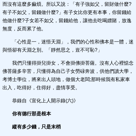
而沒有這麼多痲煩。所以又說：「有子強如父，留財做什麼?
有子不如父，留錢做什麼?」有子女比你更有本事，你留錢給
他做什麼?子女若不如父，留錢給他，讓他去吃喝嫖賭，放逸
無度，反而累了他。
「心性是一，迷悟天淵」，我們的心性和佛本是一體，迷
與悟卻有天淵之別。「靜然思之，豈不可恥?」
我們只懂得掛兒掛女，不會掛佛掛菩薩。沒有人心裡惦念
佛菩薩多辛苦，只懂得為自己子女勞碌奔波，供他們讀大學，
考博士學位，將來出人頭地，做個大老闆;那時候我有私家車
出入，吃得好，住得好，盡情享受。
恭錄自《宣化上人開示錄(六)》
你有德行那是根本
縱有多少錢，只是末梢