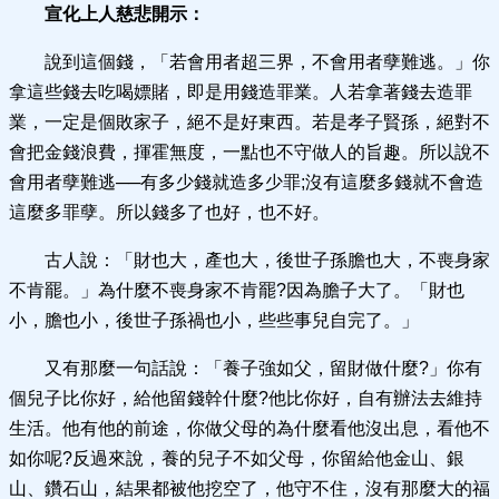
宣化上人慈悲開示：
說到這個錢，「若會用者超三界，不會用者孽難逃。」你
拿這些錢去吃喝嫖賭，即是用錢造罪業。人若拿著錢去造罪
業，一定是個敗家子，絕不是好東西。若是孝子賢孫，絕對不
會把金錢浪費，揮霍無度，一點也不守做人的旨趣。所以說不
會用者孽難逃──有多少錢就造多少罪;沒有這麼多錢就不會造
這麼多罪孽。所以錢多了也好，也不好。
古人說：「財也大，產也大，後世子孫膽也大，不喪身家
不肯罷。」為什麼不喪身家不肯罷?因為膽子大了。「財也
小，膽也小，後世子孫禍也小，些些事兒自完了。」
又有那麼一句話說：「養子強如父，留財做什麼?」你有
個兒子比你好，給他留錢幹什麼?他比你好，自有辦法去維持
生活。他有他的前途，你做父母的為什麼看他沒出息，看他不
如你呢?反過來說，養的兒子不如父母，你留給他金山、銀
山、鑽石山，結果都被他挖空了，他守不住，沒有那麼大的福