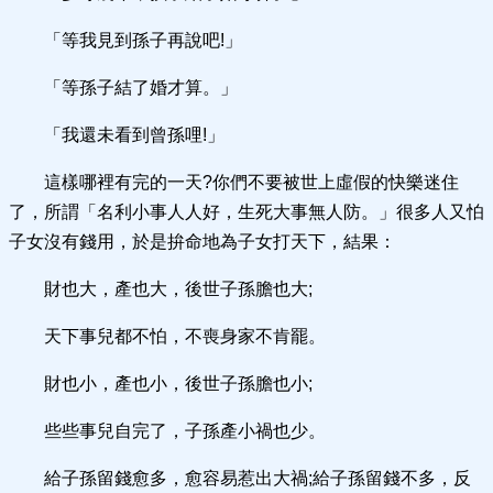
「等我見到孫子再說吧!」
「等孫子結了婚才算。」
「我還未看到曾孫哩!」
這樣哪裡有完的一天?你們不要被世上虛假的快樂迷住
了，所謂「名利小事人人好，生死大事無人防。」很多人又怕
子女沒有錢用，於是拚命地為子女打天下，結果：
財也大，產也大，後世子孫膽也大;
天下事兒都不怕，不喪身家不肯罷。
財也小，產也小，後世子孫膽也小;
些些事兒自完了，子孫產小禍也少。
給子孫留錢愈多，愈容易惹出大禍;給子孫留錢不多，反