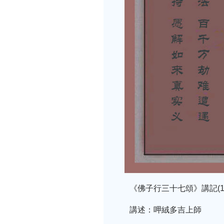
《佛子行三十七頌》講記(13
講述：呷絨多吉上師