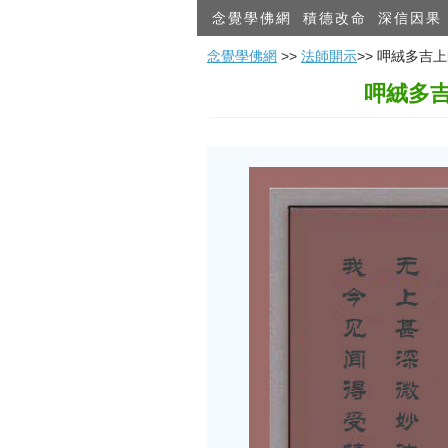
念覺學佛網
積德改命
深信因果
念覺學佛網
>>
法師開示
>> 呷絨多
呷絨多