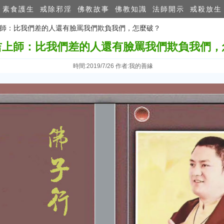
素食護生
戒除邪淫
佛教故事
佛教知識
法師開示
戒殺放生
吉上師：比我們差的人還有臉罵我們欺負我們，怎麼破？
吉上師：比我們差的人還有臉罵我們欺負我們，
時間:2019/7/26 作者:我的善緣