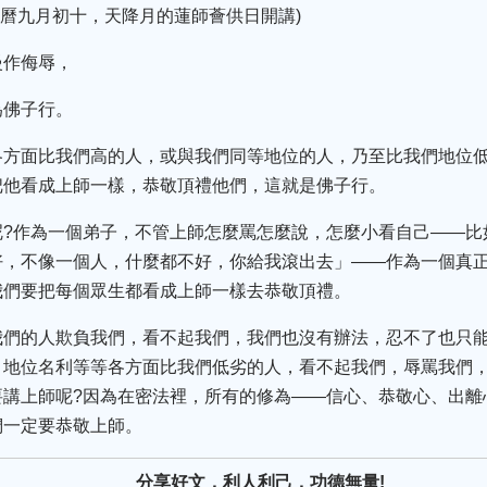
號(藏曆九月初十，天降月的蓮師薈供日開講)
慢作侮辱，
為佛子行。
各方面比我們高的人，或與我們同等地位的人，乃至比我們地位
把他看成上師一樣，恭敬頂禮他們，這就是佛子行。
呢?作為一個弟子，不管上師怎麼罵怎麼說，怎麼小看自己——比
好，不像一個人，什麼都不好，你給我滾出去」——作為一個真
我們要把每個眾生都看成上師一樣去恭敬頂禮。
我們的人欺負我們，看不起我們，我們也沒有辦法，忍不了也只
，地位名利等等各方面比我們低劣的人，看不起我們，辱罵我們
要講上師呢?因為在密法裡，所有的修為——信心、恭敬心、出離
們一定要恭敬上師。
分享好文，利人利己，功德無量!