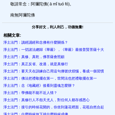
敬請常念：阿彌陀佛( ā mǐ tuó fó)。
南無阿彌陀佛
分享好文，利人利己，功德無量!
相關文章:
淨土法門：讀經誦經和念佛有什麼關係？
淨土法門：一切諸法總歸《華嚴》，《華嚴》最後普賢菩薩十大
淨土法門：真修、真乾，佛菩薩會照顧
淨土法門：真正反省、改過，就是真修行
淨土法門：要天天在訓練自己用這句佛號伏煩惱，養成一個習慣
淨土法門：佛法把禮敬擺在第一，世間法也把禮敬擺在第一
淨土法門：念《地藏經》後看到靈魂怎麼辦？
淨土法門：學佛能不​能不近人情？
淨土法門：真修行人不怨天尤人，對任何人都存感恩心
淨土法門：接引的時候花開的，你坐到蓮花裡面，花苞自然合起
淨土法門：什麼時候放下就什麼時候成佛