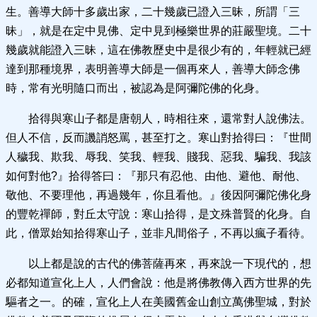
生。善導大師十多歲出家，二十幾歲已證入三昧，所謂「三
昧」，就是在定中見佛、定中見到極樂世界的莊嚴聖境。二十
幾歲就能證入三昧，這在佛教歷史中是很少有的，年輕就已經
達到那種境界，表明善導大師是一個再來人，善導大師念佛
時，常有光明隨口而出，被認為是阿彌陀佛的化身。
拾得與寒山子都是唐朝人，時相往來，還常對人說佛法。
但人不信，反而譏誚怒罵，甚至打之。寒山對拾得曰：『世間
人穢我、欺我、辱我、笑我、輕我、賤我、惡我、騙我、我該
如何對他?』拾得答曰：『那只有忍他、由他、避他、耐他、
敬他、不要理他，再過幾年，你且看他。』後因阿彌陀佛化身
的豐乾禪師，對丘太守說：寒山拾得，是文殊普賢的化身。自
此，僧眾始知拾得寒山子，並非凡間俗子，不再以瘋子看待。
以上都是說的古代的佛菩薩再來，再來說一下現代的，想
必都知道宣化上人，人們會說：他是將佛教傳入西方世界的先
驅者之一。的確，宣化上人在美國舊金山創立萬佛聖城，對於