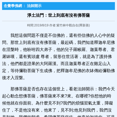
念覺學佛網
:
法師開示
淨土法門：世上到底有沒有佛菩薩
時間:2019/8/19 作者:紫竹林中觀自在{釋新善}
我想這個問題不僅是不信佛的，還有些信佛的人心中的疑
問。那世上到底有沒有佛菩薩，最起碼，我們知道釋迦牟尼佛
在涅槃時，他吩咐四大弟子，他的兒子羅睺羅、迦葉尊者、君
屠缽嘆，還有賓頭盧 尊者，留形住世活著，就是為了護持佛
法，他們都是證果的大阿羅漢。而且迦葉尊者正在雞足山入
定，等待彌勒菩薩下生成佛，把釋迦牟尼佛的衣缽傳給彌勒佛
後才入涅槃。
那佛菩薩是否也存在這個世上，看老法師開示：我們今天
起心動念想佛菩薩，佛菩薩來不來?來。在哪裡?你想他的時
候他就在你面前。為什麼見不到?我們的煩惱習氣太重，障礙
住了，不是他沒有來，他來了，見不到;他見到我們，我們沒