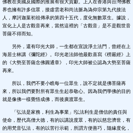
佛教在美國及國際的推展有很大貢獻。上人在香港與台灣佛教
界也擁有許多信眾，接虛雲老和尚法脈為溈仰宗第九代接法
人，摩訶迦葉初祖傳承的第四十五代，度化無數眾生。據說，
宣化上人是古觀音再來，當然這裡的「古觀音」是不是觀世音
菩薩不得而知。
另外，還有印光大師，一生都在宣說淨土法門，曾經在上
海居士林講《彌陀經》。印光老法師他最歡喜寫《楞嚴經》上
的《大勢至菩薩念佛圓通章》，印光大師被公認為大勢至菩薩
再來。
所以，我們不要小瞧每一位眾生，說不定就是佛菩薩再
來，所以我們要對所有眾生生起恭敬心。因為我們學佛的目的
就是像佛一樣覺悟成佛，而後廣渡眾生。
「弘法是家務，利生為事業」!弘法利生是僧信的責任與
使命，歷代高僧大德，有的以講說度眾，有的以慈悲濟世，有
的用梵音弘法，有的以苦行示範，所謂方便善巧，隨緣度化，