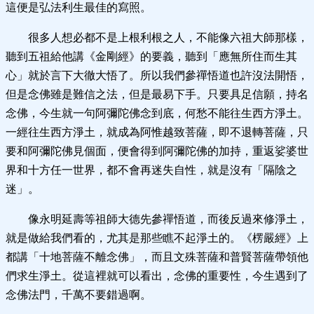
這便是弘法利生最佳的寫照。
很多人想必都不是上根利根之人，不能像六祖大師那樣，
聽到五祖給他講《金剛經》的要義，聽到「應無所住而生其
心」就於言下大徹大悟了。所以我們參禪悟道也許沒法開悟，
但是念佛雖是難信之法，但是最易下手。只要具足信願，持名
念佛，今生就一句阿彌陀佛念到底，何愁不能往生西方淨土。
一經往生西方淨土，就成為阿惟越致菩薩，即不退轉菩薩，只
要和阿彌陀佛見個面，便會得到阿彌陀佛的加持，重返娑婆世
界和十方任一世界，都不會再迷失自性，就是沒有「隔陰之
迷」。
像永明延壽等祖師大德先參禪悟道，而後反過來修淨土，
就是做給我們看的，尤其是那些瞧不起淨土的。《楞嚴經》上
都講「十地菩薩不離念佛」，而且文殊菩薩和普賢菩薩帶領他
們求生淨土。從這裡就可以看出，念佛的重要性，今生遇到了
念佛法門，千萬不要錯過啊。