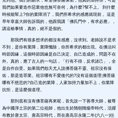
見到他。我們的願求，希望佛菩薩保佑，他真的加持你，可是
我們如果要造作惡業他也無可奈何，為什麼?幫不上。 到什麼
時候能幫上?你的業障消了，我們所希求的感應就現前 。這是
早年章嘉大師告訴我的，他跟我講「佛氏門中，有求必應」，
講這樁事情，真的，絕不是假的。
那我們有很多想求的都沒有感應，沒求到。老師說不是求
不到，是你有業障，業障懺除，你所希求的都出現。在佛法叫
時節因緣，這個時節因緣是自己決定、自己造成的，問題不在
外。真的，應了古人的一句話，「行有不得，反求諸己」，全
是自作自受。如果我們怨天尤人說佛菩薩不靈、祖宗沒有保
佑，那是造罪業。祖宗哪有不愛後代的?沒有這個道理;佛菩薩
哪有不慈悲的?自己造的業障，人家加持力量加不上，你業障
抗拒，是這麼個道理。
那到底有沒有佛菩薩再來呢，首先說一下善導大師，被尊
為中國淨土宗的第二位祖師，他出生於隋朝隋煬帝時代，活躍
布教於唐太宗、唐高宗時代，而在唐高宗永隆二年(六八一)往