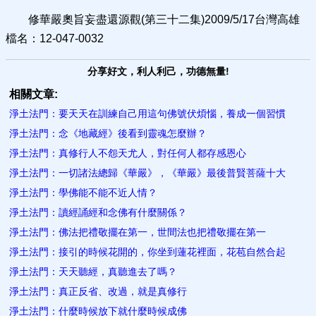
修華嚴奧旨妄盡還源觀(第三十二集)2009/5/17台灣高雄
檔名：12-047-0032
分享好文，利人利己，功德無量!
相關文章:
淨土法門：要天天在訓練自己用這句佛號伏煩惱，養成一個習慣
淨土法門：念《地藏經》後看到靈魂怎麼辦？
淨土法門：真修行人不怨天尤人，對任何人都存感恩心
淨土法門：一切諸法總歸《華嚴》，《華嚴》最後普賢菩薩十大
淨土法門：學佛能不​能不近人情？
淨土法門：讀經誦經和念佛有什麼關係？
淨土法門：佛法把禮敬擺在第一，世間法也把禮敬擺在第一
淨土法門：接引的時候花開的，你坐到蓮花裡面，花苞自然合起
淨土法門：天天聽經，真聽進去了嗎？
淨土法門：真正反省、改過，就是真修行
淨土法門：什麼時候放下就什麼時候成佛