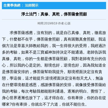
念覺學佛網
:
法師開示
淨土法門：真修、真乾，佛菩薩會照顧
時間:2019/8/19 作者:心源
求佛菩薩感應，沒有別的，就是自己真修、真乾，徹底放
下，什麼都不在乎，佛菩薩會照顧，真有困難真會照顧。我這
個方法是章嘉大師教給我的，我一生得很大的受用，我經過許
多的考驗，如果不是三寶威神加持決定不能通過。老師告訴我
真修、真乾，你的一生都是佛菩薩照顧，我對老師有充分的信
心，所以我的心是定的。順境也好，逆境也好，因為我知道全
是佛菩薩安排的，佛菩薩幫助我提升。順境裡面決定沒有貪
戀，學這個，這才能提升;逆境裡面決定沒有怨天尤人，無論
在什麼環境都是感恩，感謝佛菩薩的安排，就像接受佛菩薩給
我的考驗，每次考驗我都能順利通過。逐漸的明白、覺悟了，
身心世界逐漸也放下了，這才得自在。你有牽掛，你的自在從
哪來?你有牽掛，你就出不了六道，你就不能往生。