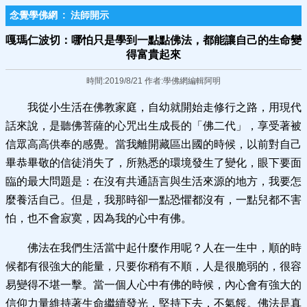
念覺學佛網
:
法師開示
嘎瑪仁波切：哪怕只是學到一點點佛法，都能讓自己的生命變
得富貴起來
時間:2019/8/21 作者:學佛網編輯阿明
我從小生活在佛教家庭，自幼就開始走修行之路，用現代
話來說，是聽佛菩薩的心咒出生成長的「佛二代」，享受著被
信眾高高供奉的感覺。當我離開藏區出國的時候，以前對自己
畢恭畢敬的信徒消失了，所熟悉的環境發生了變化，眼下要面
臨的最大問題是：在沒有共通語言與生活來源的地方，我要怎
麼養活自己。但是，我那時卻一點恐懼都沒有，一點兒都不害
怕，也不會寂寞，因為我的心中有佛。
佛法在我們生活當中起什麼作用呢？人在一生中，順的時
候都有很強大的能量，只要你稍有不順，人是很脆弱的，很容
易變得不堪一擊。當一個人心中有佛的時候，內心會有強大的
信仰力量維持著生命繼續發光，堅持下去，不氣餒。佛法是真