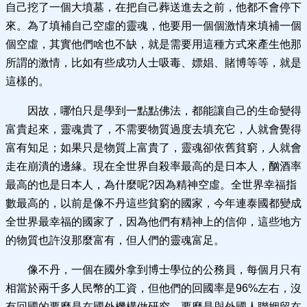
自己挖了一個大墳墓，在把自己葬送進去之前，他都不會停下
來。為了填補自己空虛的靈魂，他要用一個個激情來填補一個
個空虛，其實他們啥也不缺，就是需要用這種方式來產生他那
所謂的激情，比如有些成功人士吸毒、嫖娼、賭博等等，就是
這樣的。
因故，哪怕只是學到一點點佛法，都能讓自己的生命變得
富貴起來，靈魂貴了，不需要物質過度去填充它，人就會覺得
富有知足；如果只是物質上富貴了，靈魂卻依舊貧窮，人就會
走在崩潰的邊緣。現在全世界自殺率最高的是日本人，酗酒率
最高的也是日本人，為什麼呢?因為精神空虛。全世界幸福指
數最高的，以前是像不丹這些貧窮的國家，今年連泰國都變成
全世界最幸福的國家了，因為他們有精神上的信仰，這些地方
的物質也許沒那麼富有，但人們的靈魂富足。
像不丹，一個在國外拿到博士學位的公務員，每個月只有
相當於兩千多人民幣的工資，但他們的回國率是96%左右，沒
有回國的要麼是在國外機構做研究，要麼是與外國人聯姻留在