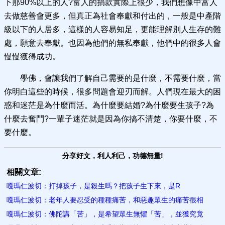
下那90%以上的人?富人的捐款實際上很少，我們想像中富人
去做慈善會更多，但真正為社會奉獻和付出的，一般是中產階
級以下的人居多，這樣的人容易知足，更能理解別人生存的難
處，願意去奉獻。也因為他們的無私奉獻，他們中的很多人會
慢慢獲得成功。
學佛，會讓我們了解自己需要的是什麼，不需要什麼，當
你明白這些的時候，很多問題會迎刃而解。人們現在最大的困
惑和迷茫是為什麼而活。為什麼要結婚?為什麼要生孩子?為
什麼去奮鬥?一輩子迷茫就是因為你搞不清楚，你要什麼，不
要什麼。
分享好文，利人利己，功德無量!
相關文章:
嘎瑪仁波切：打掉孩子，是殺生嗎？把孩子生下來，是R
嘎瑪仁波切：老年人要忍受的種種痛苦，和惡趣眾生的痛苦很相
嘎瑪仁波切：佛陀講「苦」，是希望眾生無懼「苦」，並獲究竟