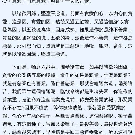
心生貪愛，由於貪愛，就會生一切的苦惱。
以諸欲因緣，墜墮三惡道。前面有貪愛的心，以內心的貪
愛，這是因、貪愛的因，然後又遇五欲境、又遇這個緣;以貪
愛為因，以五欲境為緣，因緣成熟。如果造作的是純不善業，
貪愛的因遇貪愛的境，五欲的緣，然後造作不善業，造作都是
惡業，那可想而知，墮落就是三惡道：地獄、餓鬼、畜生，這
就是以諸欲因緣，墜墮三惡道。
下面是，輪迴六趣中，備受諸苦毒。如果以諸欲的因緣，
貪愛的心又遇五塵的境緣，造作的如果是雜業，什麼是雜業?
就是有惡業也有善業。造作善惡業，那就會輪迴六道，備受諸
苦。我們眾生這個輪迴呢，臨欲命終都是重者先牽，你造作的
善業重，臨欲命終這個善業先現前，你先受善業的報，那惡業
存不存在?因果不虛的，等你機緣成熟，接著還會受惡業的
報。你心裡有惡的種子，早晚會遇惡緣，這個惡緣呢，種子薰
習氣，有這個種子，習氣又染種子，最後善業，最後也造著造
著，惡業越來越重，早晚還是要回三惡道受報的，所以這裡說