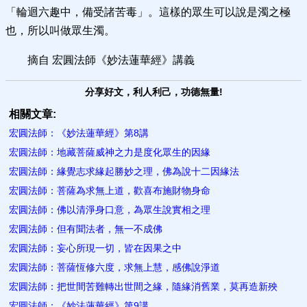
「輪迴六趣中，備受諸苦毒」。這樣的眾生可以說是濁之極
也，所以叫做眾生濁。
摘自 宏圓法師《妙法蓮華經》講義
分享好文，利人利己，功德無量!
相關文章:
宏圓法師：《妙法蓮華經》第8講
宏圓法師：地藏菩薩威神之力是度化眾生的因緣
宏圓法師：緣覺志求緣起勝妙之理，佛為說十二因緣法
宏圓法師：菩薩為求無上道，歡喜布施財物身命
宏圓法師：佛以清淨身口意，為眾生說實相之理
宏圓法師：但有聞法者，無一不成佛
宏圓法師：妄心所現一切，皆在因果之中
宏圓法師：菩薩恆修六度，求無上慧，感佛說淨道
宏圓法師：把世間苦難轉出世間之緣，隨緣消舊業，莫再造新殃
宏圓法師：《妙法蓮華經》第9講