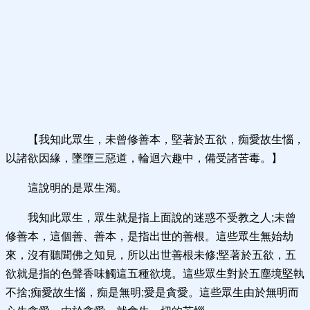
【我知此眾生，未曾修善本，堅著於五欲，痴愛故生惱，
以諸欲因緣，墜墮三惡道，輪迴六趣中，備受諸苦毒。】
這說明的是眾生濁。
我知此眾生，眾生就是指上面說的迷惑不受教之人;未曾
修善本，這個善、善本，是指出世的善根。這些眾生無始劫
來，沒有聽聞佛之知見，所以出世善根未修;堅著於五欲，五
欲就是指的色聲香味觸這五種欲境。這些眾生對於五塵境堅執
不捨;痴愛故生惱，痴是無明;愛是貪愛。這些眾生由於無明而