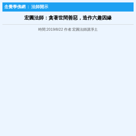
念覺學佛網
:
法師開示
宏圓法師：貪著世間善惡，造作六趣因緣
時間:2019/8/22 作者:宏圓法師講淨土