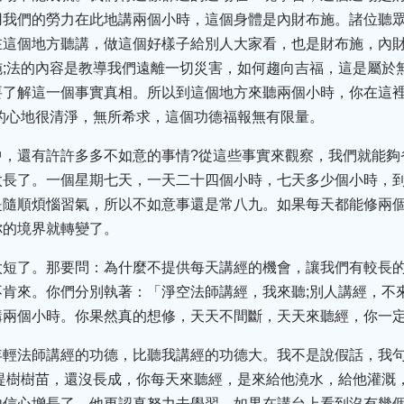
我們的勞力在此地講兩個小時，這個身體是內財布施。諸位聽眾
這個地方聽講，做這個好樣子給別人大家看，也是財布施，內財
;法的內容是教導我們遠離一切災害，如何趨向吉福，這是屬於
要了解這一個事實真相。所以到這個地方來聽兩個小時，你在這
的心地很清淨，無所希求，這個功德福報無有限量。
中，還有許許多多不如意的事情?從這些事實來觀察，我們就能夠
長了。一個星期七天，一天二十四個小時，七天多少個小時，到
是隨順煩惱習氣，所以不如意事還是常八九。如果每天都能修兩
你的境界就轉變了。
太短了。那要問：為什麼不提供每天講經的機會，讓我們有較長的
肯來。你們分別執著：「淨空法師講經，我來聽;別人講經，不
講兩個小時。你果然真的想修，天天不間斷，天天來聽經，你一
年輕法師講經的功德，比聽我講經的功德大。我不是說假話，我句
提樹樹苗，還沒長成，你每天來聽經，是來給他澆水，給他灌溉
信心增長了，他更認真努力去學習。如果在講台上看到沒有幾個