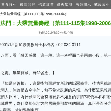
素食護生
戒除邪淫
佛教故事
佛教知識
法師開示
戒殺放生
大乘無量壽經（第111-115集1998-2006年）
法門：大乘無量壽經（第111-115集1998-200
時間:2019/8/30 作者:心源
01/1/6新加坡佛教居士林檔名：02-034-0111
十八面，看「酬因感果」這一段。這一科裡面也分兩個小段，第
生之處。無量寶藏。自然發應。】
。『如是諸善根』，這是指前面經文所說的斷惡修善、積功累德
世間人，無論是古今中外，無不希求殊勝的果報。為什麼這果報得
我們去反省，為什麼世間會有這麼多不如意的事情?我們再看看這
華藏世界，為什麼那個地方的居民是那麼樣的圓滿，真正是百分
去觀察，才能學到東西。