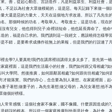
下來。善，從起心動念、言語造作，凡是利益眾生、利益社會，
氣，不足以為社會大眾做模範的，這是惡。每天記錄下來做一個
力量大還是惡的力量大，天天在這個地方求改過。所以了凡先生
功名。那個時候的功名，考取舉人、考取進士，這是功名，現在
面沒有兒女，他也得到兒子;命裡頭短命，他也延長壽命了。他
己造的，福是自己求的。我們讀到這一段經文，應該曉得怎樣學
得是不錯，是要希求成佛作祖無上的果報，但是我們的行誼連了
裡去學?人要真乾!我們在講席裡頭講得太多太多了。首先第一
家庭裡面，這是我們生活最小的社會，我們如何跟父母相處?如
這叫大學問。然後推廣，如何跟鄰居相處?如何跟街坊相處?如何
地方才能落實。我們的存心，念念要為別人著想。在家庭裡面，起
為妻子著想;做妻子的，為先生著想;做父母的，為兒女著想;他不
眾做個好榜樣。
的人常常感慨：這個社會家不像家，國不像國。什麼原因造成的?
這是錯誤的根本。所以從一個家庭推廣到外面是社會，為社會、