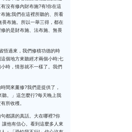
有沒有修內財布施?有!你在這
布施;我們在這裡所聽的、所看
無畏布施。所以一舉三得，都在
裡修的是財布施、法布施、無畏
省悟過來，我們修積功德的時
這個地方來聽經才兩個小時;七
個小時，情形就不一樣了。我們
時間來薰修?我們是提供了，
來聽。」這怎麼行?每天晚上我
定有所收穫。
句都講的真話。大在哪裡?你
，讓他有信心。看到這麼多人來
人：「恐怕我不行!」信心沒有