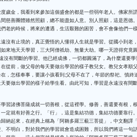
放度歲金，我看到來參加這個盛會的都是一些弱年老人。佛家所
民間慈善團體雖然照顧，總不能盡如人意。別人照顧，這是恩德
我們老的時候，將來的遭遇，生活艱難的困苦，會不會像他們一樣
永遠沒有止境的，真正覺悟的人懂得人生就是學習。從國小到老，
到如來地天天學習，三大阿僧祇劫、無量大劫。哪一天證得究竟
遠沒有間斷的學習。他已經成佛，一切都圓滿了，為什麼還要學
。在從前，做父母的每天要做出學習的樣子教兒女。教兒女孝順
在，怎樣奉事，要讓小孩看到;父母不在了，年節的祭祀、慎終
天天要做出學習的樣子給學生看。由此可知，學習是永遠沒有間
要學習諸佛菩薩成就一切善根，從這裡學。修善，善還要有根，根
，一定就有好善之行。「行」，這是集結功德，集結功德要靠行
論歸納起來，在經典上稱為「阿耨多羅三藐三菩提」，中文翻譯
楚、不明白，對於我們的學習就會造成困難，所以我們將這一句