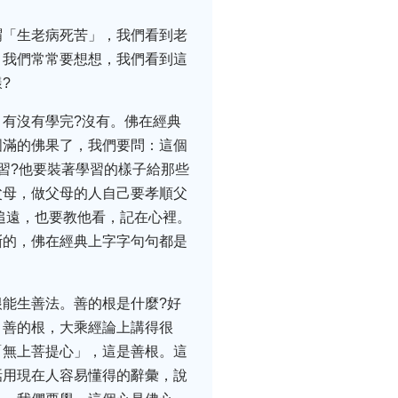
謂「生老病死苦」，我們看到老
。我們常常要想想，我們看到這
?
有沒有學完?沒有。佛在經典
圓滿的佛果了，我們要問：這個
習?他要裝著學習的樣子給那些
父母，做父母的人自己要孝順父
追遠，也要教他看，記在心裡。
斷的，佛在經典上字字句句都是
能生善法。善的根是什麼?好
。善的根，大乘經論上講得很
「無上菩提心」，這是善根。這
話用現在人容易懂得的辭彙，說