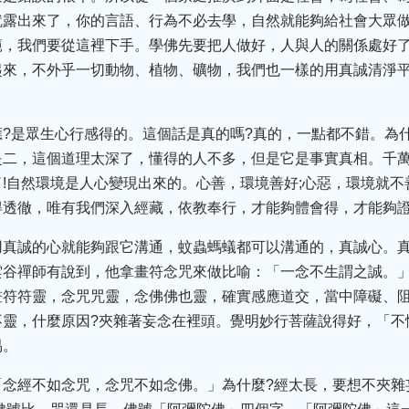
就露出來了，你的言語、行為不必去學，自然就能夠給社會大眾
範，我們要從這裡下手。學佛先要把人做好，人與人的關係處好
起來，不外乎一切動物、植物、礦物，我們也一樣的用真誠清淨
?是眾生心行感得的。這個話是真的嗎?真的，一點都不錯。為
是二，這個道理太深了，懂得的人不多，但是它是事實真相。千
!自然環境是人心變現出來的。心善，環境善好;心惡，環境就
得透徹，唯有我們深入經藏，依教奉行，才能夠體會得，才能夠
用真誠的心就能夠跟它溝通，蚊蟲螞蟻都可以溝通的，真誠心。真
雲谷禪師有說到，他拿畫符念咒來做比喻：「一念不生謂之誠。
畫符符靈，念咒咒靈，念佛佛也靈，確實感應道交，當中障礙、
不靈，什麼原因?夾雜著妄念在裡頭。覺明妙行菩薩說得好，「不
易。
念經不如念咒，念咒不如念佛。」為什麼?經太長，要想不夾雜