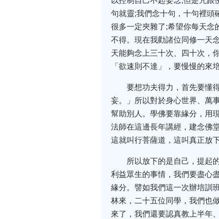
以控制自己不起妄念;但是咒跟
句就靈;我們念十句，十句裡頭
很多一定夾雜了;希望你每天念
不得。現在我勸諸位同修一天
天能夠念上三十次、四十次，
「欲速則不達」，要慢慢的來
要想功夫得力，首先要懂
妄。」所以對於身心世界、萬事
幫助別人。學佛要靠緣分，用現
法師在這邊長年講經，建念佛堂
這就叫行菩薩道，這叫真正放
所以放下的是自己，提起
利益眾生的事情，我們要盡心盡
緣分。譬如我們這一次辦培訓
林來，二十五位同學，我們也
來了，我們還要認真教上半年