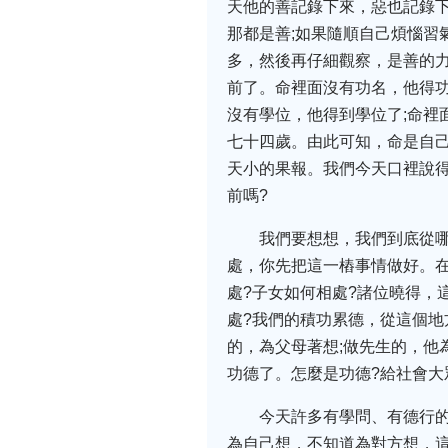
天他的善記錄下來，惡也記錄
那都是善;如果隨順自己煩惱習
多，然後再仔細觀察，是善的
前了。命裡面沒有功名，他得
沒有學位，他得到學位了;命裡
七十四歲。由此可知，命是自
天小的果報。我們今天口裡說
前嗎?
我們要想想，我們到底從哪
處，你先把這一樁事情做好。在
處?子女如何相處?諸位曉得，
處?我們的積功累德，從這個
的，為父母著想;做先生的，他
功德了。怎麼是功德?給社會大
今天許多有學問、有德行
為自己想，不知道為對方想，