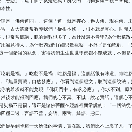
覺、慈悲」，這十個字就是經典上所說的「阿耨多羅三藐三菩提
的本性。
所謂是「佛佛道同」。這個「道」就是存心，過去佛、現在佛、
學習，古大德常常教導我們「從根本修」，根本就是真心。世間
，也常常聽講，聽的遍數也多了，為什麼還不肯學?為什麼還改
有用誠意待人，為什麼?我們仔細思量觀察，不外乎是怕吃虧。「
」這一個錯誤的觀念，害得我們生生世世學佛都不能成就，不但是
「吃虧是福。」吃虧不是禍，吃虧是福，這個話很有味道。肯吃
，『無量寶藏，自然發應』。你看到這個經文，聽到這個說法，
你的希求就不能兌現;「佛氏門中，有求必應」，你求不到。原
，然後才能得到回應。我們的心不真、不誠，說老實話，這個心
的是災禍不是福，這正是諸佛菩薩在經論裡面常說的：「一切法從
的四種口過，言語不善，妄語、兩舌、綺語、惡口。
我們從早到晚這一天所做的事情，實在說，我們比不上袁了凡。