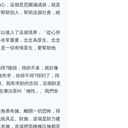
個心，這個意思圓滿成就，就是
力幫助別人，幫助這個社會，絕
十以後入了這個境界，「從心所
心非常重要，念念為眾生。念念
」是一切有情眾生，要幫助他
得?能得，得的不多，就好像
無所求，你得不得?得到了，得
限。我有求財的念頭，這個財是
在佛法里叫「稱性」。我們舍
修無畏布施。離開一切恐怖，得
統統具足。財施，道場是財力建
財布施，道場裡面種種設施都是