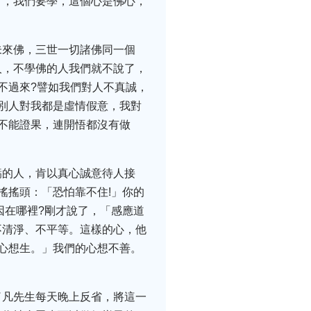
」，我們要學，這個心是佛心，
未來佛，三世一切諸佛同一個
人，不學佛的人我們就不說了，
不過來?譬如我們對人不真誠，
別人對我都是虛情假意，我對
不能證果，連開悟都沒有做
虧的人，肯以真心誠意待人接
搖搖頭：「恐怕靠不住!」你的
因在哪裡?剛才說了，「感應道
不清淨、不平等。這樣的心，他
心想生。」我們的心想不善。
了凡先生每天晚上反省，將這一