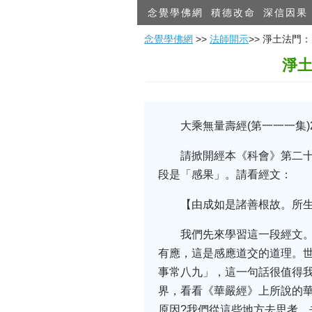
念覺學佛網
積德改命
深信因果
念覺學佛網
>>
法師開示
>> 淨土法門：
淨土
大乘無量壽經(第一一一集)20
請掀開經本《科會》第二
段是「感果」。請看經文：
【由成如是諸善根故。所
我們先來學習這一段經文
有應，這是感應道交的道理。
事常八九」，這一句話很值得
界，看看《華嚴經》上所說的
原因?我們從這些地方去思考、