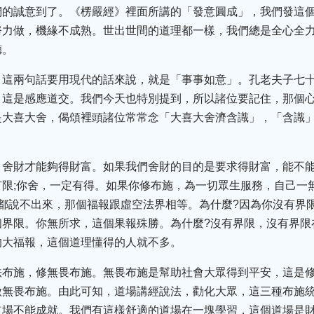
們的誠意到了。《楞嚴經》裡面所講的「發意圓成」，我們發這
努力做，機緣不成熟。世出世間的道理都一樣，我們總是全心全
德。
，這兩句話要用現代的話來說，就是「事事如意」。孔老夫子七
，這是感應道交。我們今天也特別提到，所以諸位要記住，那個
是大喜大舍，偈頌裡頭諸位常常念「大喜大舍濟含識」，「含識
，舍財才能夠得財富。如果我們舍財的目的是要求得財富，能不能
限;你舍，一定有得。如果你修布施，為一切眾生服務，自己一
都說不出來，那個福報跟虛空法界相等。為什麼?因為你沒有界
個界限。你無所求，這個果報殊勝。為什麼?沒有界限，沒有界限
的大福報，這個道理懂得的人就不多。
法布施，修無畏布施。無畏布施是幫助社會大眾得到平安，這是
做無畏布施。由此可知，道場講經說法，勸化大眾，這三種布施
道場不能成就。我們有這樣舒適的道場在一塊學習，這個道場是