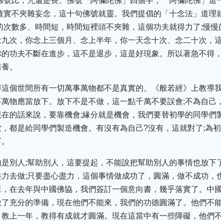
佛號比，咒還是長。佛號「阿彌陀佛」四個字，「阿彌陀佛」這
確實不夾雜妄念，這十句佛號就靈。我們提倡的「十念法」道理
的次數多、時間短，時間短裡頭不夾雜，這個功夫就得力了;慢
念九次，你念上三個月、念上半年，你一天念十次、念二十次，
你的功夫不斷在進步，這不是退步，這是好現象。所以著急不得
培養。
得這個世間所有一切萬事萬物都不是真實的。《般若經》上教導
萬物應當放下。放下不是不做，這一點千萬不要誤會;不為自己
在的話來說，要靠機會;緣分就是機會，我們要替初學的同學們
，都是給同學們製造機會。有沒有為自己?沒有，這就對了;為
下。
的是別人;幫助別人，這要提起，不能說把幫助別人的事情也放下
力去做;只要盡心盡力，這個事情做成功了，圓滿，做不成功，
班，在去年與中國佛協，我們簽訂一個意向書，幾乎落實了。中
做了充分的準備，現在他們不能來，我們的功德圓滿了。他們不
、教上一年，教得有成就才圓滿。現在這當中有一些障礙，他們