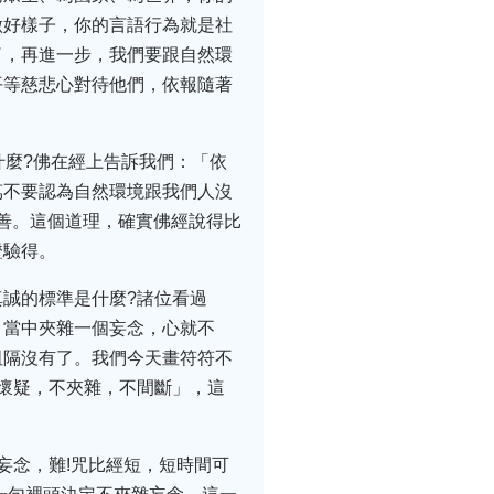
做好樣子，你的言語行為就是社
了，再進一步，我們要跟自然環
平等慈悲心對待他們，依報隨著
什麼?佛在經上告訴我們：「依
萬不要認為自然環境跟我們人沒
不善。這個道理，確實佛經說得比
證驗得。
誠的標準是什麼?諸位看過
」當中夾雜一個妄念，心就不
阻隔沒有了。我們今天畫符符不
懷疑，不夾雜，不間斷」，這
妄念，難!咒比經短，短時間可