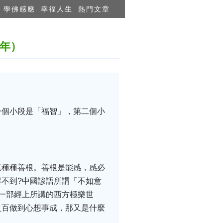
學佛感應
幸福人生
熱門文章
6年）
一個小段是「福智」，第二個小
這種種善根。善根是能感，感必
不到?中國諺語所謂「不如意
一部經上所講的西方極樂世
之百做到心想事成，那又是什麼