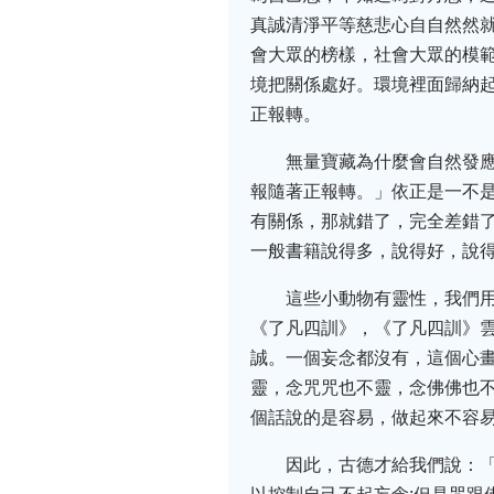
真誠清淨平等慈悲心自自然然
會大眾的榜樣，社會大眾的模
境把關係處好。環境裡面歸納
正報轉。
無量寶藏為什麼會自然發應
報隨著正報轉。」依正是一不
有關係，那就錯了，完全差錯了
一般書籍說得多，說得好，說
這些小動物有靈性，我們
《了凡四訓》，《了凡四訓》
誠。一個妄念都沒有，這個心
靈，念咒咒也不靈，念佛佛也
個話說的是容易，做起來不容
因此，古德才給我們說：「