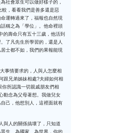
是為社會眾生可以做好樣子的，
比較，看看我們是善多還是惡
的命運轉過來了，福報也自然現
的話稱之為「學位」。他命裡頭
命中的壽命只有五十三歲，他活到
習。了凡先生所學習的，還是人
凡居士都不如，我們的果報能現
樁大事情要求的，人與人怎麼相
何跟兄弟姊妹相處?夫婦如何相
跟你所認識一切親戚朋友們相
心動念為父母著想。我做兒女
為自己，他想別人，這裡面就有
人與人的關係搞壞了，只知道
為眾生、為國家、為世界，你的