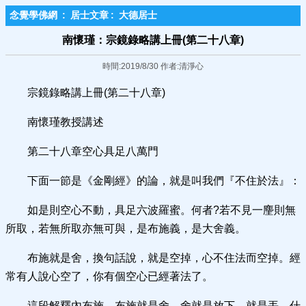
念覺學佛網
:
居士文章
:
大德居士
南懷瑾：宗鏡錄略講上冊(第二十八章)
時間:2019/8/30 作者:清淨心
宗鏡錄略講上冊(第二十八章)
南懷瑾教授講述
第二十八章空心具足八萬門
下面一節是《金剛經》的論，就是叫我們『不住於法』：
如是則空心不動，具足六波羅蜜。何者?若不見一麈則無
所取，若無所取亦無可與，是布施義，是大舍義。
布施就是舍，換句話說，就是空掉，心不住法而空掉。經
常有人說心空了，你有個空心已經著法了。
這段解釋內布施，布施就是舍，舍就是放下，就是丟，什