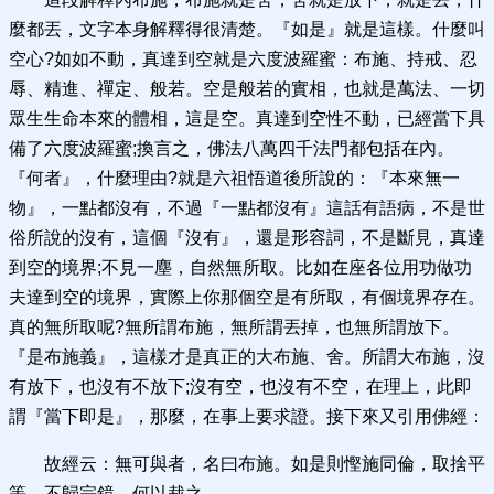
麼都丟，文字本身解釋得很清楚。『如是』就是這樣。什麼叫
空心?如如不動，真達到空就是六度波羅蜜：布施、持戒、忍
辱、精進、禪定、般若。空是般若的實相，也就是萬法、一切
眾生生命本來的體相，這是空。真達到空性不動，已經當下具
備了六度波羅蜜;換言之，佛法八萬四千法門都包括在內。
『何者』，什麼理由?就是六祖悟道後所說的：『本來無一
物』，一點都沒有，不過『一點都沒有』這話有語病，不是世
俗所說的沒有，這個『沒有』，還是形容詞，不是斷見，真達
到空的境界;不見一塵，自然無所取。比如在座各位用功做功
夫達到空的境界，實際上你那個空是有所取，有個境界存在。
真的無所取呢?無所謂布施，無所謂丟掉，也無所謂放下。
『是布施義』，這樣才是真正的大布施、舍。所謂大布施，沒
有放下，也沒有不放下;沒有空，也沒有不空，在理上，此即
謂『當下即是』，那麼，在事上要求證。接下來又引用佛經：
故經云：無可與者，名曰布施。如是則慳施同倫，取捨平
等。不歸宗鏡，何以裁之。