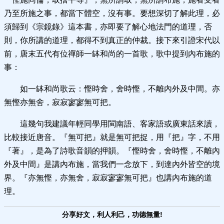
乃至所施之事，都當下體空，沒有事。要想深切了解此理，必
須歸到《宗鏡錄》這本書，亦即要了解心地法門的道理，否
則，你所講的道理，都得不到真正的仲裁。接下來引證宋代以
前，唐末五代有位禪師一缽和尚的一首歌，歌中提到內布施的
事：
如一缽和尚歌云：慳時舍，舍時慳，不離內外及中間。亦
無慳亦無舍，寂寂寥寥無可把。
這幾句我建議年輕同學用閩南語、客家語或廣東話來讀，
比較接近唐音。『無可把』就是無可把捉，用『把』字，不用
『著』，是為了詩歌音韻的押韻。『慳時舍，舍時慳，不離內
外及中間』是講內布施，當我們一念放下，到達內外皆空的境
界。『亦無慳，亦無舍，寂寂寥寥無可把』也講內布施的道
理。
分享好文，利人利己，功德無量!