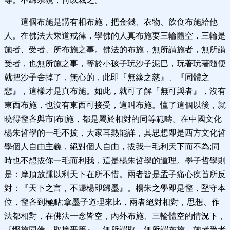
這個布施是講有相布施，把金錢、衣物、飲食布施給他
人。在佛法大乘道戒律，學佛的人真布施要三輪體空，三輪是
施者、受者、所布施之事。佛法的布施，無所謂施者，無所謂
受者，也無所施之事，等於小孩子玩沙子泥巴，玩著玩著隨便
就把沙子舍掉了，無心的，此即『無緣之慈』、『同體之
悲』，這樣才是真布施。如此，就可了解『無可與者』，沒有
東西布施，也沒有東西可接受，這叫布施。懂了這個以後，就
曉得慳吝與市[布]施，都是屬於相對的同等範疇。在中國文化
楊朱哲學的一毛不拔，大家耳熱能詳，其思想即是西方文化哲
學個人自由主義，絕對個人自由，拔我一毛利天下而不為;同
時也不想拔你一毛而利我，這是楊朱哲學的道理。墨子哲學則
是：摩頂放踵以利天下在所不惜。兩者皆是孟子痛心疾首所反
對：『天下之言，不歸楊即歸墨』。楊朱之學即是慳，堅守本
位，慳吝到極點;拿墨子道理來比，兩者絕對相對，思想、作
法都相對，在佛法一念皆空，內外布施、三輪體空的情況下，
『慳施同倫，取捨平等』，無所謂取，無所謂布施，施者受者