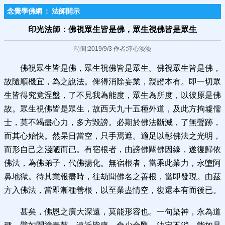
念覺學佛網
:
法師開示
印光法師：佛視眾生皆是佛，眾生視佛皆是眾生
時間:2019/9/3 作者:淨心淡淡
佛視眾生皆是佛，眾生視佛皆是眾生。佛視眾生皆是佛，
故隨順機宜，為之說法。俾得消除妄業，親證本有。即一切眾
生皆得究竟涅盤，了不見我為能度，眾生為所度，以彼原是佛
故。眾生視佛皆是眾生，故西天九十五種外道，及此方拘墟儒
士，莫不竭盡心力，多方毀謗。必期於佛法斷滅，了無聲跡，
而其心始快。然杲日當空，只手焉遮。適足以彰佛法之光明，
而形自己之淺陋而已。有宿根者，由謗佛闢佛因緣，遂復歸依
佛法，為佛弟子，代佛揚化。無宿根者，當乘此業力，永墮阿
鼻地獄。待其業報盡時，往劫聞佛名之善根，當即發現。由茲
方入佛法，當即漸種善根，以至業盡情空，復還本有而後已。
甚矣，佛恩之廣大深遠，莫能形容也。一句染神，永為道