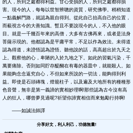
的人，所到之處都得利益。甘心受損的人，所到之處都得損
害。現今的人，每每以世智辨聰的資質，研究佛學。稍稍知道
一點義解門路，就認為親自得到。從此自己抬高自己的位置，
而藐視古今的大善知識。暫且不要說現今的人，不入他的眼
目。就是一千幾百年來的高僧，大多有古佛再來，或者是法身
菩薩示現的。他都認為是平庸平常，不足以作為效法。未得道
認為得道，未證悟認為證悟。聽他說的話，高高超出於九天之
上。觀察他的心，卑陋的入於九地之下。如此的習氣污染，千
萬要痛除。否則如同貯存醍醐在有毒的器皿中，就能殺人。如
果能夠念念返究自心，不但如來所說的一切法，能夠得到利
益。即使是石頭磚塊，燈籠柱子，以及遍及大地所有的種種形
色音聲，無非是第一義諦的實相妙理啊!那些認為古今沒有高
人的狂人，哪曾夢見過呢?祈望你諦實相信而來勉勵行持啊!
——如誠法師譯
分享好文，利人利己，功德無量!