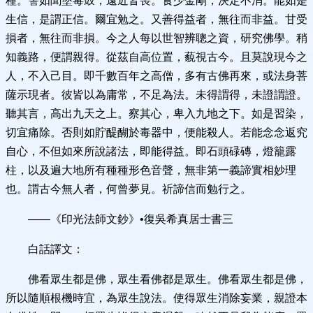
種。譬如聞塗毒鼓，遠近皆喪。食少金剛，決定不消。能如是
生信，是謂正信。爾宜勉之。又善得益者，無往而非益。甘受
損者，無往而非損。今之人每以世智辨聰之資，研究佛學。稍
知義路，便謂親得。從茲自高位置，藐視古今。且莫說現今之
人，不入己目。即千數百年之高僧，多有古佛再來，或法身菩
薩示現者。彼皆以為庸常，不足為法。未得謂得，未證謂證。
聽其言，高出九天之上。察其心，卑入九地之下。如是習染，
切宜痛除。否則如貯醍醐於毒器中，便能殺人。若能念念返究
自心，不但如來所說諸法，即能得益。即石頭碌磚，燈籠露
柱，以及遍大地所有種種形色音聲，無非第一義諦實相妙理
也。謂古今無人者，何曾夢見。祈諦信而勉行之。
——《印光法師文鈔》•復吳希真居士書三
白話譯文：
佛看眾生都是佛，眾生看佛都是眾生。佛看眾生都是佛，
所以隨順根機時宜，為眾生說法。使得眾生消除妄業，親證本