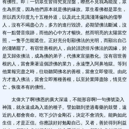
有佛性。即：一切眾生皆得究竟涅盤，瞭然不見我為能度，眾
生為所度，因為他們原本就是佛的緣故。眾生看佛都是眾生，
所以西天印度九十五種外道，以及此土見識淺薄偏執的儒學
人，沒有不竭盡心力，多方的進行毀謗。必期望佛法斷滅，沒
有一點聲音痕跡，而他的心中方才暢快。然而明亮的太陽當空
照，一隻手怎能遮住。正好充分彰顯佛法的光明，而顯出自己
的淺陋罷了。有宿世善根的人，由於誹謗排斥佛法的因緣，於
是又歸依佛法，成為佛的弟子，代佛來宣揚教化。沒有宿世善
根的人，當會乘著這個謗佛的業力，永遠墮入阿鼻地獄。等到
他業報完盡之時，往劫聽聞佛名的善根，當會立即發現。由此
方才進入佛法，當會立即漸種善根，以至於業障盡除，情見空
亡，恢復本有的佛性。
太偉大了啊!佛恩的廣大深遠，不能形容啊!一句佛號染入
神識，就永遠成為入道的種子。譬如聽到塗過毒藥的鼓聲，遠
近的人都會喪命。吃下少許金剛石，決定不會消失。能夠如此
生信，才是正信。你應該好好勉勵自己。又者，善於得到利益