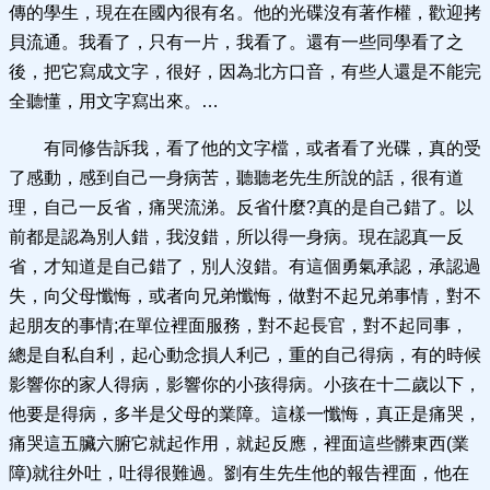
傳的學生，現在在國內很有名。他的光碟沒有著作權，歡迎拷
貝流通。我看了，只有一片，我看了。還有一些同學看了之
後，把它寫成文字，很好，因為北方口音，有些人還是不能完
全聽懂，用文字寫出來。…
有同修告訴我，看了他的文字檔，或者看了光碟，真的受
了感動，感到自己一身病苦，聽聽老先生所說的話，很有道
理，自己一反省，痛哭流涕。反省什麼?真的是自己錯了。以
前都是認為別人錯，我沒錯，所以得一身病。現在認真一反
省，才知道是自己錯了，別人沒錯。有這個勇氣承認，承認過
失，向父母懺悔，或者向兄弟懺悔，做對不起兄弟事情，對不
起朋友的事情;在單位裡面服務，對不起長官，對不起同事，
總是自私自利，起心動念損人利己，重的自己得病，有的時候
影響你的家人得病，影響你的小孩得病。小孩在十二歲以下，
他要是得病，多半是父母的業障。這樣一懺悔，真正是痛哭，
痛哭這五臟六腑它就起作用，就起反應，裡面這些髒東西(業
障)就往外吐，吐得很難過。劉有生先生他的報告裡面，他在