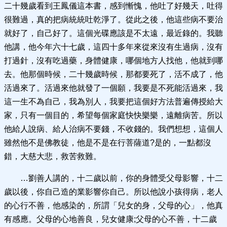
二十幾歲看到王鳳儀這本書，感到慚愧，他吐了好幾天，吐得
很難過，真的把病統統吐乾淨了。從此之後，他這些病不要治
就好了，自己好了。這個光碟應該是不太遠，最近錄的。我聽
他講，他今年六十七歲，這四十多年來從來沒有生過病，沒有
打過針，沒有吃過藥，身體健康，哪個地方人找他，他就到哪
去。他那個時候，二十幾歲時候，那都要死了，活不成了，他
活過來了。活過來他就發了一個願，我要是不死能活過來，我
這一生不為自己，我為別人，我要把這個好方法普遍傳授給大
家，只有一個目的，希望每個家庭快快樂樂，遠離病苦。所以
他給人說病、給人治病不要錢，不收錢的。我們想想，這個人
雖然他不是佛教徒，他是不是在行菩薩道?是的，一點都沒
錯，大慈大悲，救苦救難。
…劉善人講的，十二歲以前，你的身體受父母影響，十二
歲以後，你自己造的業影響你自己。所以他說小孩得病，老人
的心行不善，他感染的，所謂「兒女的身，父母的心」，他真
有感應。父母的心地善良，兒女健康;父母的心不善，十二歲