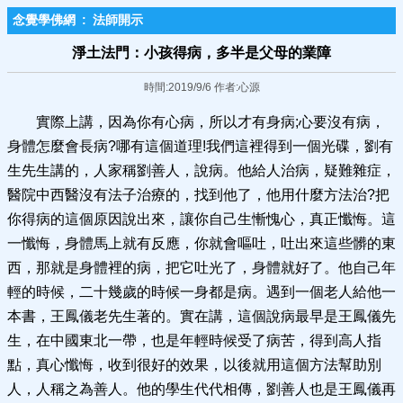
念覺學佛網
:
法師開示
淨土法門：小孩得病，多半是父母的業障
時間:2019/9/6 作者:心源
實際上講，因為你有心病，所以才有身病;心要沒有病，
身體怎麼會長病?哪有這個道理!我們這裡得到一個光碟，劉有
生先生講的，人家稱劉善人，說病。他給人治病，疑難雜症，
醫院中西醫沒有法子治療的，找到他了，他用什麼方法治?把
你得病的這個原因說出來，讓你自己生慚愧心，真正懺悔。這
一懺悔，身體馬上就有反應，你就會嘔吐，吐出來這些髒的東
西，那就是身體裡的病，把它吐光了，身體就好了。他自己年
輕的時候，二十幾歲的時候一身都是病。遇到一個老人給他一
本書，王鳳儀老先生著的。實在講，這個說病最早是王鳳儀先
生，在中國東北一帶，也是年輕時候受了病苦，得到高人指
點，真心懺悔，收到很好的效果，以後就用這個方法幫助別
人，人稱之為善人。他的學生代代相傳，劉善人也是王鳳儀再