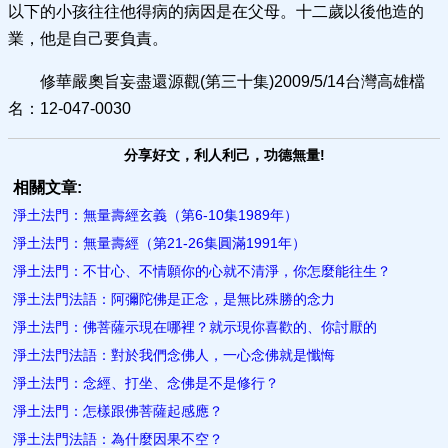
以下的小孩往往他得病的病因是在父母。十二歲以後他造的
業，他是自己要負責。
修華嚴奧旨妄盡還源觀(第三十集)2009/5/14台灣高雄檔
名：12-047-0030
分享好文，利人利己，功德無量!
相關文章:
淨土法門：無量壽經玄義（第6-10集1989年）
淨土法門：無量壽經（第21-26集圓滿1991年）
淨土法門：不甘心、不情願你的心就不清淨，你怎麼能往生？
淨土法門法語：阿彌陀佛是正念，是無比殊勝的念力
淨土法門：佛菩薩示現在哪裡？就示現你喜歡的、你討厭的
淨土法門法語：對於我們念佛人，一心念佛就是懺悔
淨土法門：念經、打坐、念佛是不是修行？
淨土法門：怎樣跟佛菩薩起感應？
淨土法門法語：為什麼因果不空？