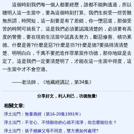
這個時刻我們每一個人都要經歷，誰都不能夠逃過，所以
聰明人這一生當中，要為這個時刻打算。我們生前受一些苦難
無所謂，時間短，這一刻要是有了差錯，你一墮惡道，那個受
苦的時間可就長了。這是我們必須要認識清楚的，必須要有高
度的警覺，要在現前生活當中認真去努力，斷惡修善、積功累
德。什麼是善?什麼是惡?什麼是功?什麼是德?要搞得清清楚
楚、明明白白，千萬不要把造作罪業當作功德，那你地獄是去
定了。這是我們一定要清楚明了，才能在這一生當中得度，這
一生當中才不會空過。
——老法師，《地藏經講記，第34集》
分享好文，利人利己，功德無量!
相關文章:
淨土法門：無量壽經（第16-20集1991年）
淨土法門：不甘心、不情願你的心就不清淨，你怎麼能往生？
淨土法門：孩子婚嫁父母不同意，雙方應如何處理?