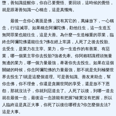
墮，善知識提醒你，你自己要覺悟、要回頭，這時候的覺悟，
就是跟著善知識一心稱念，這是真懺悔。
最後一念你心裏面是佛，沒有其它的，萬緣放下，一心稱
念，行!這滅罪。如果稱念阿彌陀佛，勸他往生，這一生造五
無間罪業也能往生，這是大善。為什麼一生造極重的罪業，臨
終念阿彌陀佛還能往生?佛在經上常講，人死了之後去投胎、
去受生，是業力在主宰。業力，你一生造作的有善業、有惡
業，哪一個業主宰你去投胎?強者先牽。你阿賴耶識裡頭無量
無邊的業力，哪一個力量最強，牽著你先去投生。如果在這個
關鍵的時候，你念阿彌陀佛的力量最強，那不就是先到極樂世
界去投生了!就是這麼個道理。可是善知識、善友來助念，幫
你念佛，你不理會，你還是貪圖世間的享受，還是放不下恩
怨，那就沒法子，你就到惡道去了。人死了以後，到哪一道去
就在最後一念，最後這一念誰能有把握?確實沒有把握，所以
人臨終這是真正大事，你死了以後往哪裡去?你怎麼個去法?
這是大事。