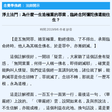
念覺學佛網
:
法師開示
淨土法門：為什麼一生造極重的罪業，臨終念阿彌陀佛還能往
生？
時間:2019/9/6 作者:妙音
【是五無間罪。雖至極重。動經億劫。了不得出。承斯臨
命終時。他人為其稱念佛名。於是罪中。亦漸銷滅。】
這個註解很好，一開頭「疑雲」，大家聽了這個話會有疑
惑，「無間業重，何得一人稱一佛名，即得銷滅耶」，確實是
能夠叫人懷疑。我們從這個經一直講到此地，諸位就了解，能
夠滅罪是你念頭轉了，罪就滅了。念頭不轉，那就是「一歷耳
根，永為道種」。
這是註解裡面，一百五十一面第一行，最後這一句，《華
嚴經》上說的。「《華嚴經》雲，設聞如來名，及與所說法，
不生信解，亦能成種」，這個利益在此地。換句話說，還是要