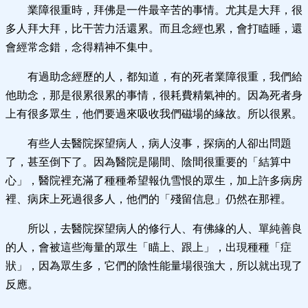
業障很重時，拜佛是一件最辛苦的事情。尤其是大拜，很
多人拜大拜，比干苦力活還累。而且念經也累，會打瞌睡，還
會經常念錯，念得精神不集中。
有過助念經歷的人，都知道，有的死者業障很重，我們給
他助念，那是很累很累的事情，很耗費精氣神的。因為死者身
上有很多眾生，他們要過來吸收我們磁場的緣故。所以很累。
有些人去醫院探望病人，病人沒事，探病的人卻出問題
了，甚至倒下了。因為醫院是陽間、陰間很重要的「結算中
心」，醫院裡充滿了種種希望報仇雪恨的眾生，加上許多病房
裡、病床上死過很多人，他們的「殘留信息」仍然在那裡。
所以，去醫院探望病人的修行人、有佛緣的人、單純善良
的人，會被這些海量的眾生「瞄上、跟上」，出現種種「症
狀」，因為眾生多，它們的陰性能量場很強大，所以就出現了
反應。