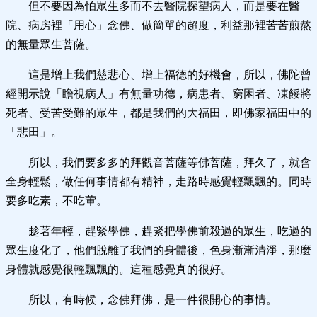
但不要因為怕眾生多而不去醫院探望病人，而是要在醫
院、病房裡「用心」念佛、做簡單的超度，利益那裡苦苦煎熬
的無量眾生菩薩。
這是增上我們慈悲心、增上福德的好機會，所以，佛陀曾
經開示說「瞻視病人」有無量功德，病患者、窮困者、凍餒將
死者、受苦受難的眾生，都是我們的大福田，即佛家福田中的
「悲田」。
所以，我們要多多的拜觀音菩薩等佛菩薩，拜久了，就會
全身輕鬆，做任何事情都有精神，走路時感覺輕飄飄的。同時
要多吃素，不吃葷。
趁著年輕，趕緊學佛，趕緊把學佛前殺過的眾生，吃過的
眾生度化了，他們脫離了我們的身體後，色身漸漸清淨，那麼
身體就感覺很輕飄飄的。這種感覺真的很好。
所以，有時候，念佛拜佛，是一件很開心的事情。