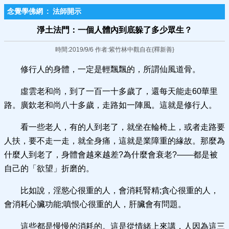
念覺學佛網
:
法師開示
淨土法門：一個人體內到底躲了多​少眾生？
時間:2019/9/6 作者:紫竹林中觀自在{釋新善}
修行人的身體，一定是輕飄飄的，所謂仙風道骨。
虛雲老和尚，到了一百一十多歲了，還每天能走60華里
路。廣欽老和尚八十多歲，走路如一陣風。這就是修行人。
看一些老人，有的人到老了，就坐在輪椅上，或者走路要
人扶，要不走一走，就全身痛，這就是業障重的緣故。那麼為
什麼人到老了，身體會越來越差?為什麼會衰老?——都是被
自己的「欲望」折磨的。
比如說，淫慾心很重的人，會消耗腎精;貪心很重的人，
會消耗心臟功能;嗔恨心很重的人，肝臟會有問題。
這些都是慢慢的消耗的。這是從情緒上來講，人因為這三