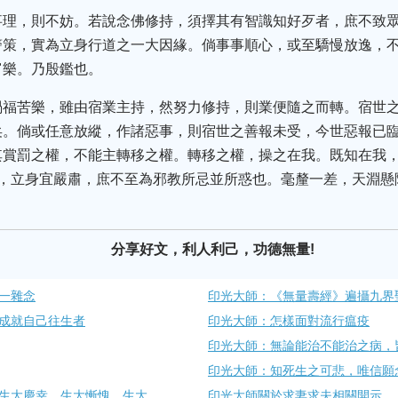
事理，則不妨。若說念佛修持，須擇其有智識知好歹者，庶不致
警策，實為立身行道之一大因緣。倘事事順心，或至驕慢放逸，
富樂。乃殷鑑也。
禍福苦樂，雖由宿業主持，然努力修持，則業便隨之而轉。宿世
矣。倘或任意放縱，作諸惡事，則宿世之善報未受，今世惡報已
其賞罰之權，不能主轉移之權。轉移之權，操之在我。既知在我
厚，立身宜嚴肅，庶不至為邪教所忌並所惑也。毫釐一差，天淵懸
分享好文，利人利己，功德無量!
一雜念
印光大師：《無量壽經》遍攝九界
成就自己往生者
印光大師：怎樣面對​流行瘟疫
印光大師：無論能治不能治之病，
印光大師：知死生之可悲，唯信願
生大慶幸，生大慚愧，生大
印光大師關於求妻求夫相關開示