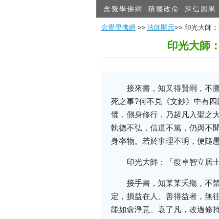
念覺學佛網
積德改命
深信因果
念覺學佛網
>>
法師開示
>> 印光大
印光大師
接來書，知又得賢嗣，不
死之事?何不見《文鈔》中有四
懼，側身修行，乃超凡入聖之
執德不弘，信道不篤，仍與不
身率物。若於事理不明，便隨愚
印光大師：「復卓智立居
接手書，知某某夭殤，不
定，損益在人。善得益者，無
能如俞淨意、袁了凡，改過修