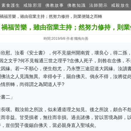
素食護生
戒除邪淫
佛教故事
佛教知識
法師開示
戒殺放生
師：禍福苦樂，雖由宿業主持；然努力修持，則業便隨之而轉
：禍福苦樂，雖由宿業主持；然努力修持，則業
時間:2019/9/8 作者:懺悔向善
勝欣慰。汝看《安士書》，何不見揚州開南貨，壞良心，得二孫
因之文乎?何不見報通三世之理乎?念佛人死子，則咎在念佛，不
大因緣。若一不順心，便生怨尤，乃永墮三途惡道大因緣。汝讀
聞佛法之人見識無異。幸得令子，賜自佛天。倘永不得，汝將從此
情所轉，尚得謂之為聞道人乎?
士書二」
禁長嘆。觀汝前之所說，似未通道理之知見。後之所說，頗合不
往而非益。甘受損者，無往而非損。過去諸佛，皆以苦境為師，
持，豈但賢子復錫自佛天，當必親身直入聖域矣。