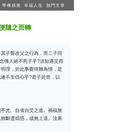
學佛感應
幸福人生
熱門文章
便隨之而轉
，其子誓改父之行為，而二子同
念佛人絕不死子乎?須知遇災而
書明理，於此事覺得難為情，是
遂不生信心乎?君子於世，以
怨不尤、自省自艾之道。禍福無
以致斷盡煩惑，成無上道。汝果