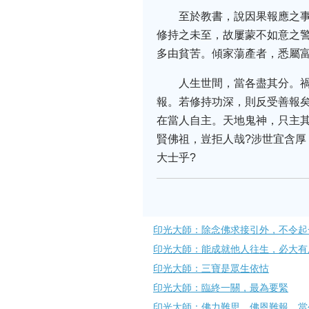
至於教書，說因果報應之
修持之未至，故屢蒙不如意之
多由貧苦。傾家蕩產者，悉屬
人生世間，當各盡其分。
報。若修持功深，則反受善報
在當人自主。天地鬼神，只主
賢佛祖，豈拒人哉?涉世宜含
大士乎?
印光大師：除念佛求接引外，不令起
印光大師：能成就他人往生，必大有
印光大師：三寶是​眾生依怙
印光大師：臨終一關，最為要緊
印光大師：佛力難思，佛恩難報，當