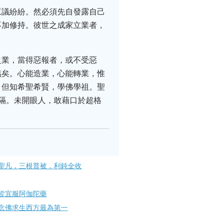
眾議紛紛。然必須先自發露自己
不加修持。彼世之成家立業者，
之業，當得惡報者，或不受惡
臨矣。心能造業，心能轉業，惟
，但知希聖希賢，學佛學祖。聖
隔。未開眼人，敢藉口於超格
聖凡，三根普被，利鈍全收
皆宜服阿伽陀藥
念佛求生西方最為第一