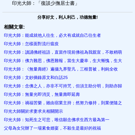
印光大師：「復談少撫居士書」
分享好文，利人利己，功德無量!
相關文章:
印光大師：能成就他人往生，必大有成就自己往生者
印光大師：怎樣面對​流行瘟疫
印光大師：讀誦佛經祖語，直當作現前佛祖為我親宣，不敢稍萌
印光大師：佛力難思，佛恩難報，當生大慶幸，生大慚愧，生大
印光大師：《無量壽經》遍攝九界聖凡，三根普被，利鈍全收
印光大師：文鈔摘錄原文和白話25
印光大師：念佛之人，亦非不可持咒，但須主助分明，則助亦歸
印光大師：無量光即消災，無量壽即延壽
印光大師：禍福苦樂，雖由宿業主持；然努力修持，則業便隨之
印光大師關於求妻求夫相關開示
印光大師：知死生之可悲，唯信願念佛求生西方最為第一
父母為女兒辦了一場素食婚宴，不殺生是最好的祝福