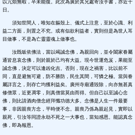
以冗煩無暇，卒未能復。此次為廣於其兄處寄汝手書，亦近十
日。
須知世間人，唯知在軀殼上、儀式上注意，至於心識、利
益二方面，則置之不究。或有似欲利益者，實則但是為世人耳
目做事，不是為亡靈靈魂上做事也。
汝既皈依佛法，當以竭誠念佛，為親回向，並令闔家眷屬
通皆息哀念佛，則於親於己均有大益。現今世運危岌，果能至
誠念佛，決定可以逢凶化吉。否則，現在之禍害，比以前不
同，直是避無可避，防不勝防，民生其間，可憐之極。當與眷
屬詳言之，則存亡均獲利益矣。廣州寺廟通毀除，向亦無甚真
修僧眾，近更凋零，則真僧當莫由而得。但自己以至誠心念
佛，則比請酒肉僧念經拜懺功德大多。念佛是人生一件最要
事，非因親喪方念，平時便不念。親喪乃係為親起見，實即以
親死，引汝等同證永劫不死之一大事也，當知感恩。能認真念
佛，即為報恩。