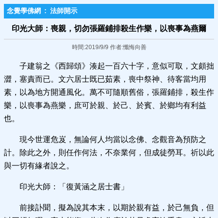
念覺學佛網
:
法師開示
印光大師：喪親，切勿張羅鋪排殺生作樂，以喪事為燕爾
時間:2019/9/9 作者:懺悔向善
子建翁之《西歸頌》湊起一百六十字，意似可取，文頗拙
澀，塞責而已。文六居士既已茹素，喪中祭神、待客當均用
素，以為地方開通風化。萬不可隨順舊俗，張羅鋪排，殺生作
樂，以喪事為燕樂，庶可於親、於己、於賓、於鄉均有利益
也。
現今世運危岌，無論何人均當以念佛、念觀音為預防之
計。除此之外，則任作何法，不奈業何，但成徒勞耳。祈以此
與一切有緣者說之。
印光大師：「復黃涵之居士書」
前接訃聞，擬為說其本末，以期於親有益，於己無負，但