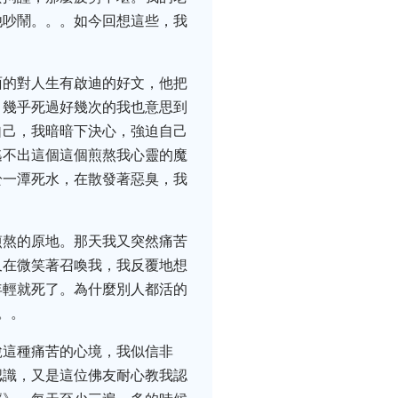
他吵鬧。。。如今回想這些，我
面的對人生有啟迪的好文，他把
。幾乎死過好幾次的我也意思到
自己，我暗暗下決心，強迫自己
逃不出這個這個煎熬我心靈的魔
於一潭死水，在散發著惡臭，我
煎熬的原地。那天我又突然痛苦
又在微笑著召喚我，我反覆地想
年輕就死了。為什麼別人都活的
。。
脫這種痛苦的心境，我似信非
認識，又是這位佛友耐心教我認