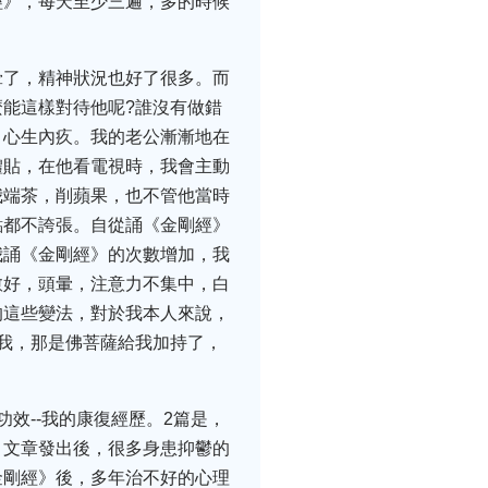
經》，每天至少三遍，多的時候
暈了，精神狀況也好了很多。而
能這樣對待他呢?誰沒有做錯
，心生內疚。我的老公漸漸地在
體貼，在他看電視時，我會主動
我端茶，削蘋果，也不管他當時
點都不誇張。自從誦《金剛經》
我誦《金剛經》的次數增加，我
愈好，頭暈，注意力不集中，白
的這些變法，對於我本人來說，
我，那是佛菩薩給我加持了，
效--我的康復經歷。2篇是，
，文章發出後，很多身患抑鬱的
金剛經》後，多年治不好的心理