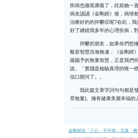
疾病也徹底康復了，此前她一
病友讀誦《金剛經》後，病情
治療好的的抑鬱症呢?在此，
好了纏繞我多年的心理疾病，
抑鬱的朋友，如果你們想
般若智慧浩瀚無邊，《金剛經
薩賜予的無量智慧，正是我們
談。「實踐是檢驗真理的唯一
信口開河了。。
我此篇文章字詞句句都是
罪無量)。擁有健康美麗幸福的人
金剛經說「三心」不可得，又講「​