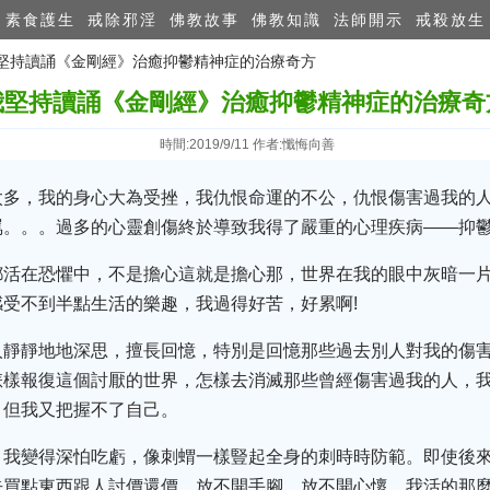
素食護生
戒除邪淫
佛教故事
佛教知識
法師開示
戒殺放生
 我堅持讀誦《金剛經》治癒抑鬱精神症的治療奇方
我堅持讀誦《金剛經》治癒抑鬱精神症的治療奇
時間:2019/9/11 作者:懺悔向善
太多，我的身心大為受挫，我仇恨命運的不公，仇恨傷害過我的
罵。。。過多的心靈創傷終於導致我得了嚴重的心理疾病——抑
都活在恐懼中，不是擔心這就是擔心那，世界在我的眼中灰暗一
受不到半點生活的樂趣，我過得好苦，好累啊!
人靜靜地地深思，擅長回憶，特別是回憶那些過去別人對我的傷
怎樣報復這個討厭的世界，怎樣去消滅那些曾經傷害過我的人，
，但我又把握不了自己。
，我變得深怕吃虧，像刺蝟一樣豎起全身的刺時時防範。即使後
去買點東西跟人討價還價，放不開手腳，放不開心懷，我活的那