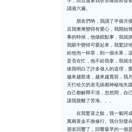
字，而且還要我在菩薩面前發
誦過六遍。
朋友們吶，我誦了半個月
且我漸漸變得有愛心，我開始
事的時候，他做錯點事，我就
我眼中變得可愛起來，我驚訝
給他泡一杯茶，削一個水果，
是否在忙，他不給我拿，我就
後我明白了許多做人的道理，
越來越豁達，越來越寬容，我
天打哈欠的老毛病都神秘地失
自己都解釋不清，忽然間，自
讓我脫離了苦海。。。
在我驚喜之餘，我一氣呵成
萬兩黃金不換修行。我分別發
朋友回響了，回響最早的一個