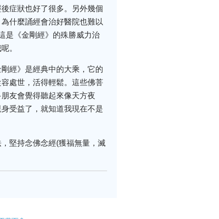
經後症狀也好了很多。另外幾個
，為什麼誦經會治好醫院也難以
這是《金剛經》的殊勝威力治
我呢。
金剛經》是經典中的大乘，它的
從容處世，活得輕鬆。這些佛菩
多朋友會覺得聽起來像天方夜
親身受益了，就知道我現在不是
，堅持念佛念經(獲福無量，滅