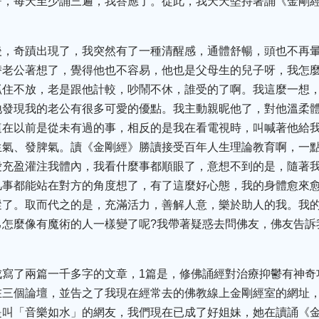
誓，每天至少誦三遍，我答應了。從此，我天天堅持著誦《金剛
後，奇蹟出現了，我突然有了一種清醒感，通體舒暢，頭也不再
替老公著想了，覺得他也不容易，他也是父母生的兒子呀，我怎麼
抓住不放，老是跟他計較，吵鬧不休，誰受的了啊。我這麼一想
地發現我的老公有很多可愛的優點。我主動親昵他了，對他溫柔
這在以前是從未有過的事，相反的是我在看電視時，叫喊著他給
生氣、發脾氣。讀《金剛經》勝讀接受百年人生理論教育啊，一
愛充盈灌注我體內，我看什麼事都順眼了，意想不到的是，隨著
凡事都能站在對方的角度想了，有了這麼好心態，我的身體愈來
蹤了。取而代之的是，充滿活力，善解人意，樂於助人的我。我
己怎麼像有魔術的人一樣變了呢?我帶著疑惑去問佛友，佛友告訴
寫了兩篇一千多字的文章，1篇是，修佛誦經對治療抑鬱有神奇功
在三個論壇，並告之了我現在經常去的佛教線上金剛經室的網址
是叫「音樂如水」的網友，我們現在已成了好姐妹，她在讀誦《