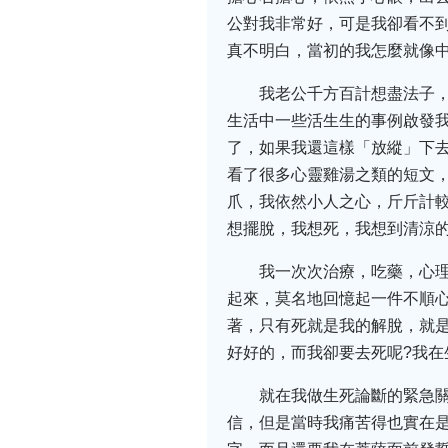
公對我非常好，可是我卻看不
真不明白，當初的我怎麼就像中
我老公千方百計想盡法子
生活中一些活生生的事例啟發
了，如果我還這樣「放縱」下
看了很多心靈雞湯之類的短文
爪，我依然小人之心，斤斤計
想擺脫，我想死，我想到清涼
我一次次治療，吃藥，心
起來，莫名地回憶起一件不順
著，只有死就是我的解脫，就
好好的，而我卻要去死呢?我
就在我做生死論斷的緊急
信，但是當時我痛苦得也實在