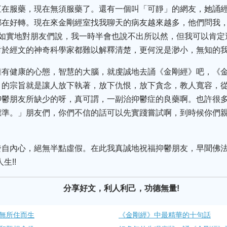
直在服藥，現在無須服藥了。還有一個叫「可靜」的網友，她誦
都在好轉。現在來金剛經室找我聊天的病友越來越多，他們問我
我如實地對朋友們說，我一時半會也說不出所以然，但我可以肯定
對於經文的神奇科學家都難以解釋清楚，更何況是渺小，無知的
擁有健康的心態，智慧的大腦，就虔誠地去誦《金剛經》吧，《
》的宗旨就是讓人放下執著，放下仇恨，放下貪念，教人寬容，
抑鬱朋友所缺少的呀，真可謂，一副治抑鬱症的良藥啊。也許很
標準。」朋友們，你們不信的話可以先實踐嘗試啊，到時候你們
發自內心，絕無半點虛假。在此我真誠地祝福抑鬱朋友，早聞佛法
生!!
分享好文，利人利己，功德無量!
應無所住而生
《金剛經》中最精華的十​句話