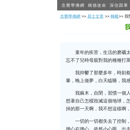
念覺學佛網
積德改命
深信因果
念覺學佛網
>>
居士文章
>>
轉載
>>
童年的疾苦，生活的磨礪
忘不了兒時母親對我的種種打
我抑鬱了那麼多年，時刻
暈，晚上做夢，白天瞌睡，我感
我痳木，自閉，習慣一個
想著自己怎樣毀滅這個地球，
掉的那一天啊，我不想這樣啊
一切的一切都失去了控制
擔心右擔心，依然小心眼，出