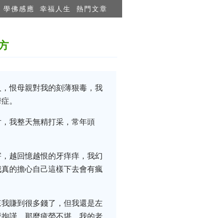
學佛感應
幸福人生
熱門文章
方
人，恨母親對我的刻薄狠毒，我
鬱症。
片，我整天無精打采，常年頭
害，越回憶越恨的牙痒痒，我幻
我真的擔心自己這樣下去會有瘋
來我賺到很多錢了，但我還是左
麼拘謹，那麼疲勞不堪。我的老