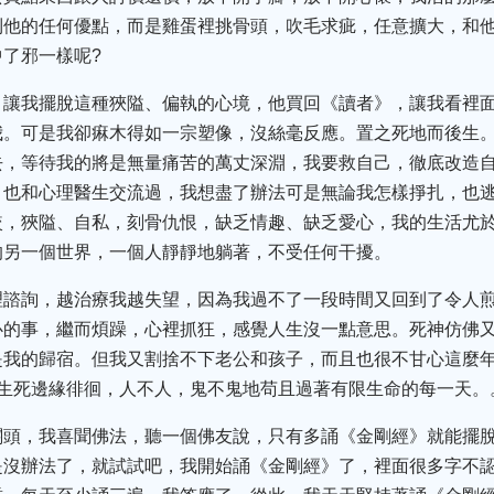
到他的任何優點，而是雞蛋裡挑骨頭，吹毛求疵，任意擴大，和
了邪一樣呢?
，讓我擺脫這種狹隘、偏執的心境，他買回《讀者》，讓我看裡
我。可是我卻痳木得如一宗塑像，沒絲毫反應。置之死地而後生
去，等待我的將是無量痛苦的萬丈深淵，我要救自己，徹底改造
，也和心理醫生交流過，我想盡了辦法可是無論我怎樣掙扎，也
較，狹隘、自私，刻骨仇恨，缺乏情趣、缺乏愛心，我的生活尤
的另一個世界，一個人靜靜地躺著，不受任何干擾。
理諮詢，越治療我越失望，因為我過不了一段時間又回到了令人
心的事，繼而煩躁，心裡抓狂，感覺人生沒一點意思。死神仿佛
是我的歸宿。但我又割捨不下老公和孩子，而且也很不甘心這麼
在生死邊緣徘徊，人不人，鬼不鬼地苟且過著有限生命的每一天。
關頭，我喜聞佛法，聽一個佛友說，只有多誦《金剛經》就能擺
是沒辦法了，就試試吧，我開始誦《金剛經》了，裡面很多字不