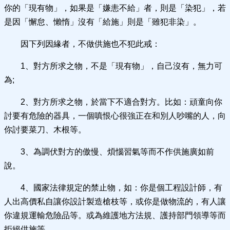
你的「現有物」，如果是「嫌恚不給」者，則是「染犯」，若
是因「懈怠、懶惰」沒有「給施」則是「雖犯非染」。
因下列因緣者，不做供施也不犯此戒：
1、對方所求之物，不是「現有物」，自己沒有，無力可
為;
2、對方所求之物，於當下不適合對方。比如：頑童向你
討要有危險的器具，一個嗔恨心很強正在和別人吵嘴的人，向
你討要菜刀、木根等。
3、為調伏對方的傲慢、煩惱習氣等而不作供施廣如前
說。
4、國家法律規定的禁止物，如：你是個工程設計師，有
人出高價私自讓你設計製造槍枝等，或你是做物流的，有人讓
你違規運輸危險品等。或為維護地方法規、護持部門領導等而
拒絕供施等。