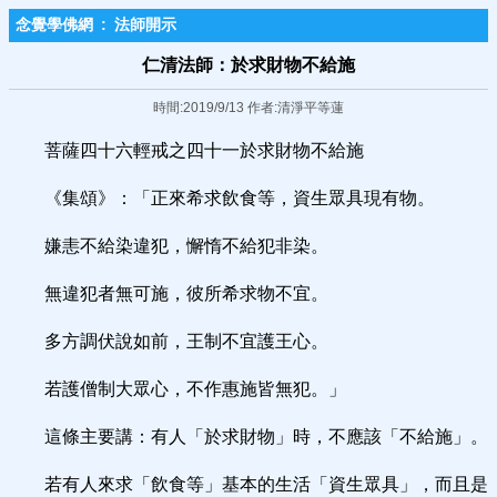
念覺學佛網
:
法師開示
仁清法師：於求財物不給施
時間:2019/9/13 作者:清淨平等蓮
菩薩四十六輕戒之四十一於求財物不給施
《集頌》：「正來希求飲食等，資生眾具現有物。
嫌恚不給染違犯，懈惰不給犯非染。
無違犯者無可施，彼所希求物不宜。
多方調伏說如前，王制不宜護王心。
若護僧制大眾心，不作惠施皆無犯。」
這條主要講：有人「於求財物」時，不應該「不給施」。
若有人來求「飲食等」基本的生活「資生眾具」，而且是