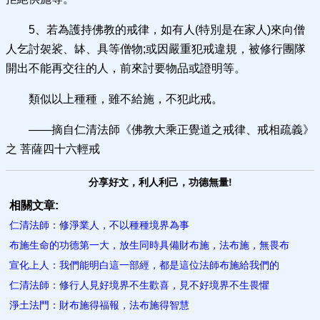
5、若為護持佛教的戒律，如有人(特別是在家人)來向僧
人乞討袈裟、缽、具等僧物;或因嚴重犯戒違規，被修行團隊
開出不能再交往的人，前來討要物品或證明等。
類似以上種種，雖不給施，不犯此戒。
——摘自仁清法師《佛教大乘正覺道之戒律、戒相疏義》
之 菩薩四十六輕戒
分享好文，利人利己，功德無量!
相關文章:
仁清法師：修淨業人，不以種種​境界為事
布施生命的功德第一大，放生同時具備財布施，法布施，無畏布
宣化上人：我們能明白這一部經，都是這位法師布施給我們的
仁清法師：修行人見好境界不生歡喜，見不好境界不生畏懼
淨土法門：財布施得​福報，法布施得智慧