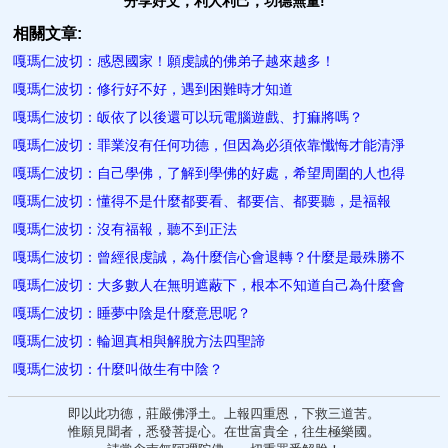
分享好文，利人利己，功德無量!
相關文章:
嘎瑪仁波切：感恩國家！願虔誠的佛弟子越來越多！
嘎瑪仁波切：修行好不好，遇到困難時才知道
嘎瑪仁波切：皈依了以後還可以玩電腦遊戲、打痲將嗎？
嘎瑪仁波切：罪業沒有任何功德，但因為必須依靠懺悔才能清淨
嘎瑪仁波切：自己學佛，了解到學佛的好處，希望周圍的人也得
嘎瑪仁波切：懂得不是什麼都要看、都要信、都要聽，是福報
嘎瑪仁波切：沒有福報，聽不到正法
嘎瑪仁波切：曾經很虔誠，為什麼信心會退轉？什麼是最殊勝不
嘎瑪仁波切：大多數人在無明遮蔽下，根本不知道自己為什麼會
嘎瑪仁波切：睡夢中陰是什麼意思呢？
嘎瑪仁波切：輪迴真相與解脫方法四聖諦
嘎瑪仁波切：什麼叫做生有中陰？
即以此功德，莊嚴佛淨土。上報四重恩，下救三道苦。
惟願見聞者，悉發菩提心。在世富貴全，往生極樂國。