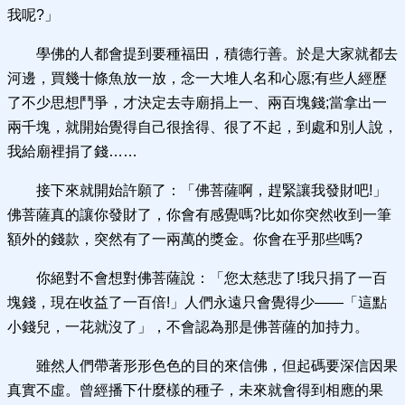
我呢?」
學佛的人都會提到要種福田，積德行善。於是大家就都去
河邊，買幾十條魚放一放，念一大堆人名和心愿;有些人經歷
了不少思想鬥爭，才決定去寺廟捐上一、兩百塊錢;當拿出一
兩千塊，就開始覺得自己很捨得、很了不起，到處和別人說，
我給廟裡捐了錢……
接下來就開始許願了：「佛菩薩啊，趕緊讓我發財吧!」
佛菩薩真的讓你發財了，你會有感覺嗎?比如你突然收到一筆
額外的錢款，突然有了一兩萬的獎金。你會在乎那些嗎?
你絕對不會想對佛菩薩說：「您太慈悲了!我只捐了一百
塊錢，現在收益了一百倍!」人們永遠只會覺得少——「這點
小錢兒，一花就沒了」，不會認為那是佛菩薩的加持力。
雖然人們帶著形形色色的目的來信佛，但起碼要深信因果
真實不虛。曾經播下什麼樣的種子，未來就會得到相應的果