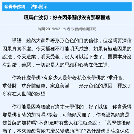
念覺學佛網
:
法師開示
嘎瑪仁波切：好在因果關係沒有那麼極速
時間:2019/9/21 作者:學佛網編輯阿明
導語：雖然大家帶著形形色色的目的信佛，但起碼要深信
因果真實不虛。今天播種不可能明天成熟。如果有極速因果的
說法，今天造業，明天受報，沒人可以活下去了。罌粟本身沒
有對錯，善惡，一切都是人的思維和心態在做主導。
你為什麼學佛?有多少人是帶著私心來學佛的?求升官、
求發財、求身體健康、家庭美滿……形形色色的原因，釋放了
所有在人世間的欲望。
你可能是因為腰酸背痛才來學佛的，好了以後，你會覺得
那是佛菩薩的加持嗎?接著，可能頭又痛了，你會認為頭痛是
佛菩薩的加持嗎?不會!這時有些人往往就會說：「我學佛後頭
痛了，本來腰酸背疼怎麼又變成頭痛了?為什麼佛菩薩沒保佑