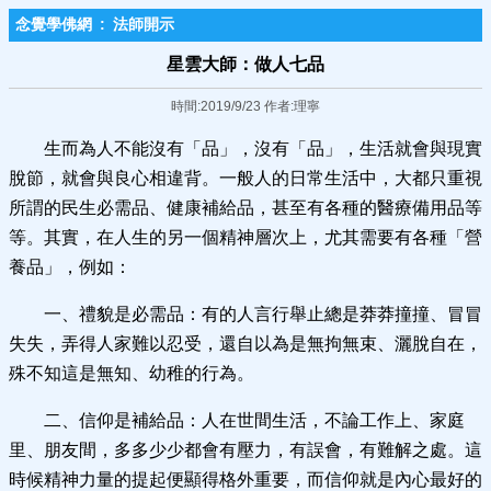
念覺學佛網
:
法師開示
星雲大師：做人七品
時間:2019/9/23 作者:理寧
生而為人不能沒有「品」，沒有「品」，生活就會與現實
脫節，就會與良心相違背。一般人的日常生活中，大都只重視
所謂的民生必需品、健康補給品，甚至有各種的醫療備用品等
等。其實，在人生的另一個精神層次上，尤其需要有各種「營
養品」，例如：
一、禮貌是必需品：有的人言行舉止總是莽莽撞撞、冒冒
失失，弄得人家難以忍受，還自以為是無拘無束、灑脫自在，
殊不知這是無知、幼稚的行為。
二、信仰是補給品：人在世間生活，不論工作上、家庭
里、朋友間，多多少少都會有壓力，有誤會，有難解之處。這
時候精神力量的提起便顯得格外重要，而信仰就是內心最好的