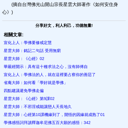
(摘自台灣佛光山開山宗長星雲大師著作《如何安住身
心》)
分享好文，利人利己，功德無量!
相關文章:
宣化上人：學佛要修戒定慧
星雲大師：銘記二句話 受用無窮
星雲大師：《心經》02
華嚴經開示：具有這十種求法之心，沒有​師傅自
宣化上人：學佛法的人，就在這裡要占察你的善惡了
省庵大師：如何看「學好就是學佛」
四點建議避免學佛走偏
星雲大師：《心經》第9課02
星雲大師：不邪淫戒能讓戀人天長地久
星雲大師：心經第10課機緣到了，開悟的因緣就成熟了01
學佛感悟詞拜讀釋迦牟尼佛五百大願的感悟：342