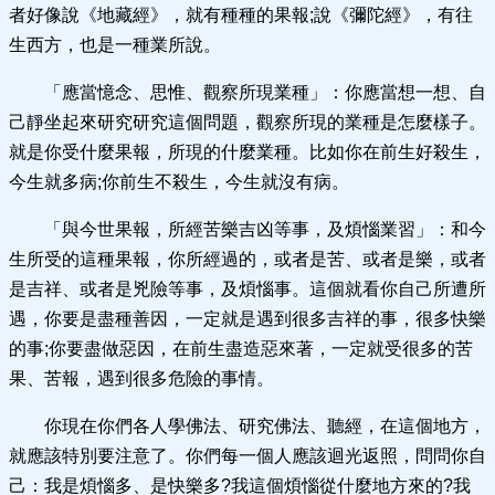
者好像說《地藏經》，就有種種的果報;說《彌陀經》，有往
生西方，也是一種業所說。
「應當憶念、思惟、觀察所現業種」：你應當想一想、自
己靜坐起來研究研究這個問題，觀察所現的業種是怎麼樣子。
就是你受什麼果報，所現的什麼業種。比如你在前生好殺生，
今生就多病;你前生不殺生，今生就沒有病。
「與今世果報，所經苦樂吉凶等事，及煩惱業習」：和今
生所受的這種果報，你所經過的，或者是苦、或者是樂，或者
是吉祥、或者是兇險等事，及煩惱事。這個就看你自己所遭所
遇，你要是盡種善因，一定就是遇到很多吉祥的事，很多快樂
的事;你要盡做惡因，在前生盡造惡來著，一定就受很多的苦
果、苦報，遇到很多危險的事情。
你現在你們各人學佛法、研究佛法、聽經，在這個地方，
就應該特別要注意了。你們每一個人應該迴光返照，問問你自
己：我是煩惱多、是快樂多?我這個煩惱從什麼地方來的?我