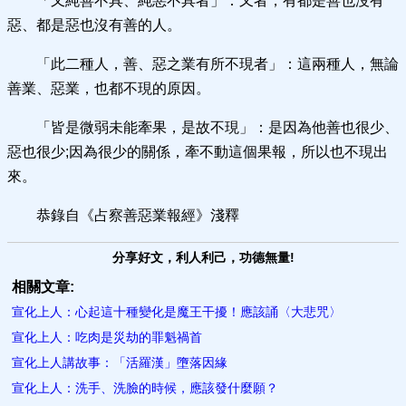
「又純善不具、純惡不具者」：又者，有都是善也沒有
惡、都是惡也沒有善的人。
「此二種人，善、惡之業有所不現者」：這兩種人，無論
善業、惡業，也都不現的原因。
「皆是微弱未能牽果，是故不現」：是因為他善也很少、
惡也很少;因為很少的關係，牽不動這個果報，所以也不現出
來。
恭錄自《占察善惡業報經》淺釋
分享好文，利人利己，功德無量!
相關文章:
宣化上人：心起這十種變化是魔王干擾！應該誦〈大悲咒〉
宣化上人：吃肉是災劫的罪魁禍首
宣化上人講故事：「活羅漢」墮​落因緣
宣化上人：洗手、洗臉的時候，應該發什麼願？