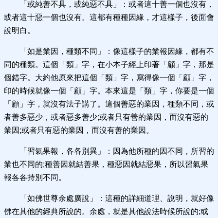
「或純善不具，或純惡不具」：或者這十善一個也沒有，
或者這十惡一個也沒有。這都有種種因緣，才這樣子，後面會
說明白。
「如是業因，種類不同」：像這樣子的業報因緣，都有不
同的種類。這個「類」字，在小本子經上印著「顧」字，那是
個錯字。大約他原來把這個「類」字，寫得像一個「顧」字，
印的時候就像一個「顧」字。本來這是「類」字，你要是一個
「顧」字，就沒有法子講了。這個善惡的業因，種類不同，或
者善多惡少，或者惡多善少;或者只有善的業因，而沒有惡的
業因;或者只有惡的業因，而沒有善的業因。
「習氣果報，各各別異」：因為他所種的因不同，所習的
業也不同的;種善因就結善果，種惡因就結惡果，所以習氣果
報各各持別不同。
「如佛世尊余處廣說」：這種的詳細道理、說明，就好像
佛在其他的經典所說的。余處，就是其他說法時候所說的;或