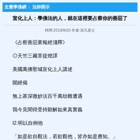
念覺學佛網
:
法師開示
宣化上人：學佛法的人，就在這裡要占察你的善惡了
時間:2019/9/20 作者:清凡居士
《占察善惡業報經淺釋》
◎天竺三藏菩提燈譯
美國萬佛聖城宣化上人講述
開經偈
無上甚深微妙法百千萬劫難遭遇
我今見聞得受持願解如來真實義
I2.明以自例他
「如是欲自觀法，若欲觀他，皆亦如是應知。」