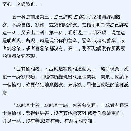
至心，名虛謬也。」
這一科是前邊第三，占已詳察;占察完了之後再詳細觀
察。不論自觀、觀他，並須如此諦察。在指示明白你占已詳察
這一科，又分出二科：第一科，明所現;二，明不現。現在這
是明所現。所現，就是現出你的善業、惡業;或者純善業、或
者純惡業，或者善惡業都沒有。第二，明不現;說明你所觀察
的這種業它不現。
「占其輪相者」：占察這種輪相這個人，「隨所現業，悉
應一一諦觀思驗」：隨你所顯現出來這種業報、業果，應該每
一個輪相，你要仔細地來觀察、來諦觀，思惟它應驗的這種感
應。
「或純具十善，或純具十惡，或善惡交雜」：或者占察這
十個輪相，都得到純善，沒有其他惡夾雜;或者你惡業重的，
具足十惡，沒有善;或者有善、有惡互相交雜。