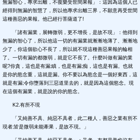
無漏智心，專求出離，不復樂受世間果報」：這因為這個人已
經得到無漏的智慧了，所以他專求出離三界，不願意再受世間
這種善惡的果報。他已經行菩薩道了!
「諸有漏業，展轉微弱，更不增長，是故不現」：他得到
無漏的智心了，所以他這一切的有漏業就漸漸地薄了、漸漸地
少了，你這個欲心不長了，所以就不現這種善惡果報的輪相
了。一切有漏的都微弱，就是它不長了。什麼叫做有漏的業
呢?你貪，這也是有漏;瞋，也是有漏;痴，這也是有漏。也就
是你的慾念重，這就是漏。你不要以為慾念是一個好東西，這
就是有漏;令你墮落到三惡道里去的，就是因為這個慾念。現
在這個有漏業，就是說的你的慾念。
K2.有所不現
「又純善不具、純惡不具者，此二種人，善惡之業有所不
現者;皆是微弱未能牽果，是故不現。」