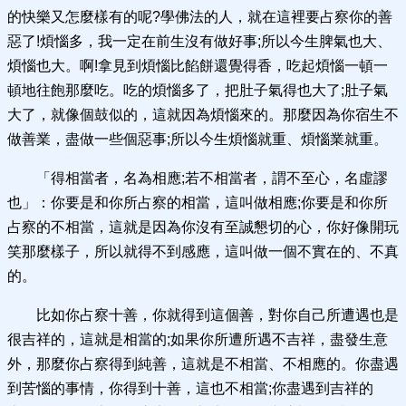
的快樂又怎麼樣有的呢?學佛法的人，就在這裡要占察你的善
惡了!煩惱多，我一定在前生沒有做好事;所以今生脾氣也大、
煩惱也大。啊!拿見到煩惱比餡餅還覺得香，吃起煩惱一頓一
頓地往飽那麼吃。吃的煩惱多了，把肚子氣得也大了;肚子氣
大了，就像個鼓似的，這就因為煩惱來的。那麼因為你宿生不
做善業，盡做一些個惡事;所以今生煩惱就重、煩惱業就重。
「得相當者，名為相應;若不相當者，謂不至心，名虛謬
也」：你要是和你所占察的相當，這叫做相應;你要是和你所
占察的不相當，這就是因為你沒有至誠懇切的心，你好像開玩
笑那麼樣子，所以就得不到感應，這叫做一個不實在的、不真
的。
比如你占察十善，你就得到這個善，對你自己所遭遇也是
很吉祥的，這就是相當的;如果你所遭所遇不吉祥，盡發生意
外，那麼你占察得到純善，這就是不相當、不相應的。你盡遇
到苦惱的事情，你得到十善，這也不相當;你盡遇到吉祥的