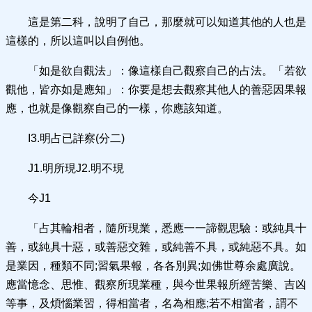
這是第二科，說明了自己，那麼就可以知道其他的人也是
這樣的，所以這叫以自例他。
「如是欲自觀法」：像這樣自己觀察自己的占法。「若欲
觀他，皆亦如是應知」：你要是想去觀察其他人的善惡因果報
應，也就是像觀察自己的一樣，你應該知道。
I3.明占已詳察(分二)
J1.明所現J2.明不現
今J1
「占其輪相者，隨所現業，悉應一一諦觀思驗：或純具十
善，或純具十惡，或善惡交雜，或純善不具，或純惡不具。如
是業因，種類不同;習氣果報，各各別異;如佛世尊余處廣說。
應當憶念、思惟、觀察所現業種，與今世果報所經苦樂、吉凶
等事，及煩惱業習，得相當者，名為相應;若不相當者，謂不