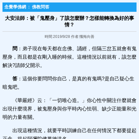
念覺學佛網
:
佛教問答
大安法師：被「鬼壓身」了該怎麼辦？怎樣能轉換為好的事
情？
時間:2019/9/28 作者:懺悔向善
問
：弟子現在每天都在念佛、誦經，但隔三岔五就會有鬼
壓身，而且都是在剛入睡的時候。這種情況以前就有，該怎麼
解決?請師父開示。
答
：這個你要問問你自己，是真的有鬼嗎?是自己疑心生
暗鬼吧。
《華嚴經》云：「一切唯心造。」你心性中關注什麼就會
出現什麼境界，被鬼壓身與你平時內心怯弱、缺少正能量和光
明的力量有關。
出現這種情況，就要平時訓練自己在任何情況下都要提起
正念，提起阿彌陀佛萬德洪名。