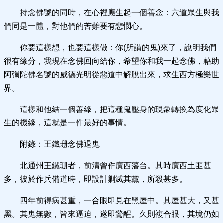
持念佛號的同時，在心裡應生起一個善念：六道眾生與我
們同是一體，對他們的苦難要有悲憫心。
你要這樣想，也要這樣做：你(所謂的鬼)來了，說明我們
很有緣分，我現在念佛回向給你，希望你和我一起念佛，藉助
阿彌陀佛名號的威德光明從惡道中解脫出來，求生西方極樂世
界。
這樣和他結一個善緣，把這種鬼壓身的現象轉換為度化眾
生的機緣，這就是一件最好的事情。
附錄：王鐵珊念佛退鬼
北通州王鐵珊者，前清曾作廣西藩台。其時廣西土匪甚
多，彼於作兵備道時，即設計剿滅其黨，所殺甚多。
四年前得病甚重，一合眼即見在黑屋中。其屋甚大，又甚
黑。其鬼無數，皆來逼迫，遂即驚醒。久則複合眼，其境仍如