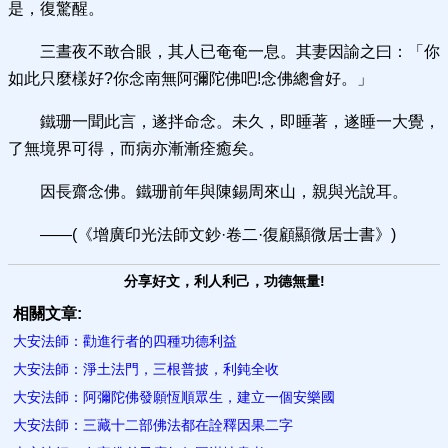
是，復驚醒。
三晝夜不敢合眼，其人已奄奄一息。其妻因諭之曰：「你
如此只麼樣好?你念南無阿彌陀佛吧!念佛總會好。」
鐵珊一聞此言，遂拌命念。未久，即睡著，遂睡一大覺，
了無境界可得，而病亦漸漸痊癒矣。
因長齋念佛。鐵珊前年與陳錫周來山，親與光說耳。
——(《增廣印光法師文鈔·卷二·復顧顯微居士書》)
分享好文，利人利己，功德無量!
相關文章:
大安法師：勸進行者的四種功德利益
大安法師：淨土法門，三根普披，利鈍全收
大安法師：阿彌陀佛發願恆順眾生，建立一個安樂國
大安法師：三藏十二部佛法都在詮釋因果二字