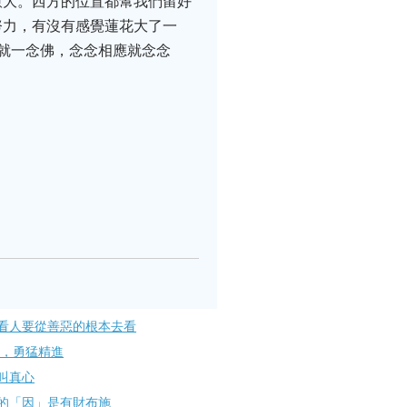
愈大。西方的位置都幫我們留好
努力，有沒有感覺蓮花大了一
就一念佛，念念相應就念念
看人要從善惡的根本去看
行，勇猛精進
叫真心
的「因」是有財布施