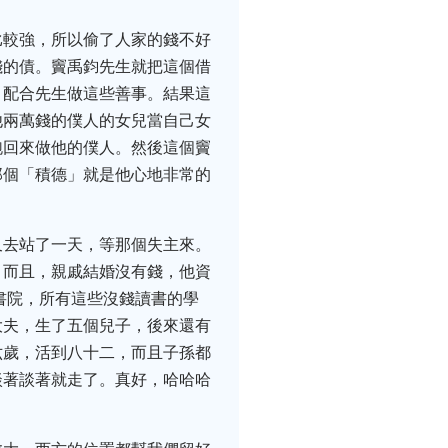
比較強，所以偷了人家的錢不好
錢的債。竇禹鈞先生就把這個借
，配合先生做這些善事。結果這
他兩萬錢的僕人的女兒當自己女
跑回來做他的僕人。然後這個竇
那個「積德」就是他心地非常的
又去站了一天，等那個失主來。
。而且，親戚結婚沒有錢，他資
書院，所有這些沒錢讀書的學
大夫，生了五個兒子，後來還有
六歲，活到八十二，而且子孫都
談著談著就走了。真好，哈哈哈