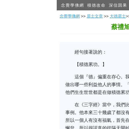
念覺學佛網
積德改命
深信因果
念覺學佛網
>>
居士文章
>>
大德居士
蔡禮
經句接著說的：
【積德累功。】
這個『德』偏重在存心。
做出哪一些利益他人的事情。
他們生生世世都是在做積德累
在《三字經》當中，我們
事例。他本來三十幾歲了都沒
所以一個人有沒有福氣，首先
懈怠，所以很認真的從隔天開