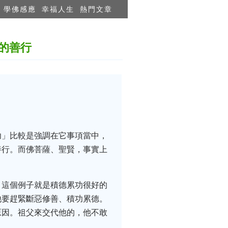
學佛感應
幸福人生
熱門文章
的善行
功」比較是強調在它事項當中，
善行。而佛菩薩、聖賢，事實上
，這個例子就是積德累功很好的
他要趕緊斷惡修善、積功累德。
原因。祖父來交代他的，他不敢