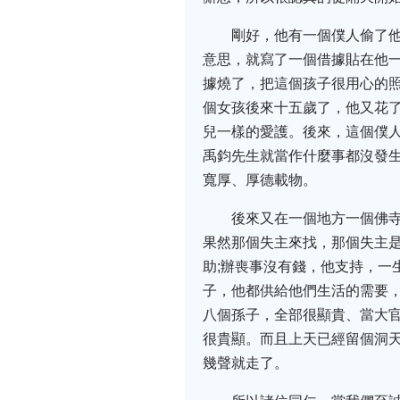
剛好，他有一個僕人偷了
意思，就寫了一個借據貼在他
據燒了，把這個孩子很用心的
個女孩後來十五歲了，他又花
兒一樣的愛護。後來，這個僕
禹鈞先生就當作什麼事都沒發
寬厚、厚德載物。
後來又在一個地方一個佛
果然那個失主來找，那個失主
助;辦喪事沒有錢，他支持，一
子，他都供給他們生活的需要
八個孫子，全部很顯貴、當大
很貴顯。而且上天已經留個洞
幾聲就走了。