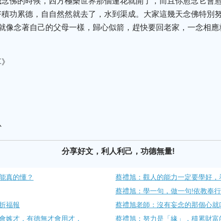
誠念佛的時候，西方極樂世界那個蓮花就開了，而且你愈念它會
好積功累德，自自然然就去了，水到渠成。大家這幾天念佛特別
，就像念著自己的父母一樣，歸心似箭，趕快要回老家，一念相應
享》
心
分享好文，利人利己，功德無量!
能真的懂？
蔡禮旭：觀人的能力一定要學好，
蔡禮旭：學一句，做一句!依教奉
折福報
蔡禮旭老師：沒有妄念的那個心就
會嫉才，有德無才會用才，
蔡禮旭：努力是「緣」，積累財富