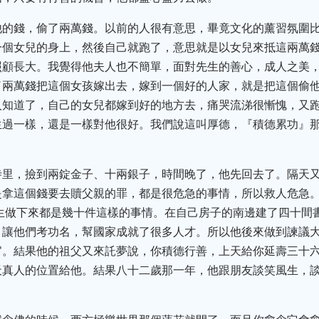
他的錢，偷了兩萬錢。以前的人很有意思，畢竟文化的薰習氛圍
一個女兒的身上，然後自己就跑了，意思就是以女兒來抵這兩萬
照顧長大。我覺得他夫人也不簡單，面對先生的善心，成人之美
了兩萬錢把這個女孩嫁出去，嫁到一個好的人家，就是把這個偷
人知道了，自己的女兒都嫁到好的地方去，痛哭流涕很慚愧，又
生過一樣，還是一樣對他很好。我們說這叫厚德，『積德累功』
寺里，撿到兩錠金子、十兩銀子，時間晚了，他先回去了。隔天
是拿這個錢要去贖父親的罪，都是很危急的事情，所以救人危急
生做下來都是幾十件這樣的事情。在自己房子的南邊建了四十間
，讓他們考功名，幫國家成就了很多人才。所以他後來做到諫議
官。結果他的祖父又來託夢說，你積德行善，上天給你延壽三十
天真人的位置給他。結果八十二歲那一年，他跟朋友談笑風生，