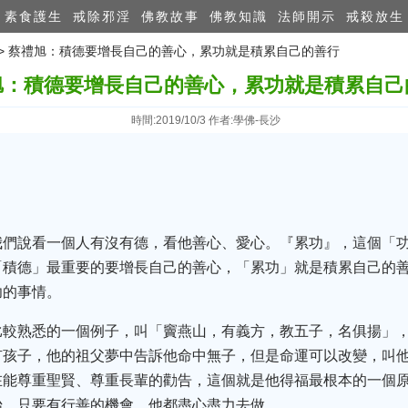
素食護生
戒除邪淫
佛教故事
佛教知識
法師開示
戒殺放生
>> 蔡禮旭：積德要增長自己的善心，累功就是積累自己的善行
旭：積德要增長自己的善心，累功就是積累自己
時間:2019/10/3 作者:學佛-長沙
我們說看一個人有沒有德，看他善心、愛心。『累功』，這個「
「積德」最重要的要增長自己的善心，「累功」就是積累自己的
功的事情。
比較熟悉的一個例子，叫「竇燕山，有義方，教五子，名俱揚」
有孩子，他的祖父夢中告訴他命中無子，但是命運可以改變，叫
在能尊重聖賢、尊重長輩的勸告，這個就是他得福最根本的一個
始，只要有行善的機會，他都盡心盡力去做。