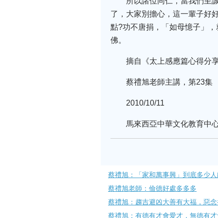
所以諸位同仁，當我們至
了，大家別擔心，這一輩子好
點?功不唐捐，「如母憶子」
佛。
摘自《太上感應篇心得分
蔡禮旭老師主講，第23集
2010/10/11
馬來西亞中華文化教育中
蔡禮旭：「家和萬事興」到底多少人
蔡禮旭老師：儉德好處多多多
蔡禮旭：趨吉避凶大善有大福，惡念
蔡禮旭：有德有才會愛才，無德有才