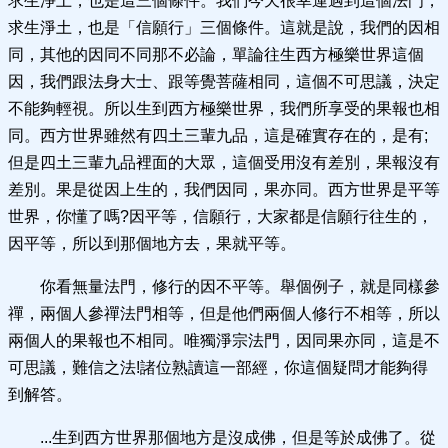
求生淨土，也是這三個條件。我們今天很幸運遇到這個法門，
求生淨土，也是「信願行」三個條件。這就是說，我們的因相
同，其他的因同不同那不必論，單論往生西方極樂世界這個
因，我們跟法身大士、跟等覺菩薩相同，這個不可思議，決定
不能夠輕視。所以生到西方極樂世界，我們所享受的果報也相
同。西方世界雖然有四土三輩九品，這是確實存在的，是有;
但是四土三輩九品裡面的大眾，這個受用沒有差別，果報沒有
差別。果是從因上生的，我們因同，果亦同。西方世界是平等
世界，你懂了嗎?因平等，信願行，大家都是信願行往生的，
因平等，所以到那個地方去，果就平等。
你看無量法門，修行的因不平等。舉個例子，就是同樣參
禪，兩個人參禪法門相等，但是他們兩個人修行不相等，所以
兩個人的果報也不相同。唯獨淨宗法門，因同果亦同，這是不
可思議，難信之法!諸位熟讀這一部經，你這個疑問才能夠得
到解答。
...生到西方世界那個地方是沒成佛，但是等於成佛了。從