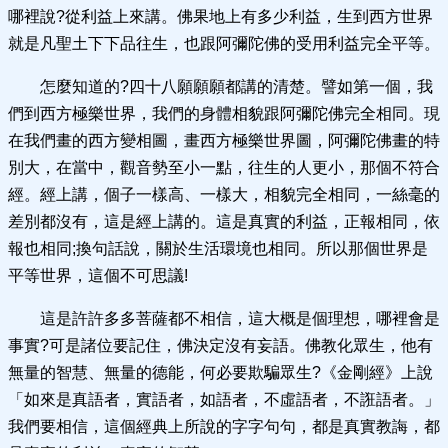
哪裡說?從利益上來講。佛果地上有多少利益，生到西方世界
就是凡聖土下下品往生，也跟阿彌陀佛的受用利益完全平等。
怎麼知道的?四十八願願願都講的清楚。譬如第一個，我
們到西方極樂世界，我們的身體相貌跟阿彌陀佛完全相同。現
在我們畫的西方變相圖，畫西方極樂世界圖，阿彌陀佛畫的特
別大，在當中，觀音勢至小一點，往生的人更小，那個不符合
經。經上講，個子一樣高、一樣大，相貌完全相同，一絲毫的
差別都沒有，這是經上講的。這是真實的利益，正報相同，依
報也相同;換句話說，關於生活環境也相同。所以那個世界是
平等世界，這個不可思議!
這是許許多多菩薩都不相信，這大概是個理想，哪裡會是
事實?可是諸位要記住，佛決定沒有妄語。佛教化眾生，他有
無量的智慧、無量的德能，何必要欺騙眾生?《金剛經》上說
「如來是真語者，實語者，如語者，不虛語者，不誑語者。」
我們要相信，這個經典上所說的字字句句，都是真實教誨，都