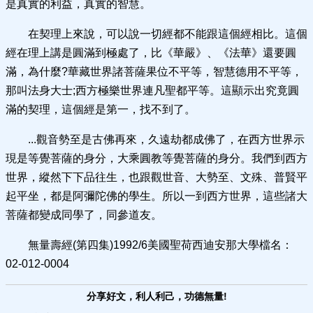
是真實的利益，真實的智慧。
在契理上來說，可以說一切經都不能跟這個經相比。這個
經在理上講是圓滿到極處了，比《華嚴》、《法華》還要圓
滿，為什麼?華藏世界諸菩薩果位不平等，智慧德用不平等，
那叫法身大士;西方極樂世界連凡聖都平等。這顯示出究竟圓
滿的契理，這個經是第一，找不到了。
...觀音勢至是古佛再來，久遠劫都成佛了，在西方世界示
現是等覺菩薩的身分，大乘圓教等覺菩薩的身分。我們到西方
世界，縱然下下品往生，也跟觀世音、大勢至、文殊、普賢平
起平坐，都是阿彌陀佛的學生。所以一到西方世界，這些諸大
菩薩都變成同學了，同參道友。
無量壽經(第四集)1992/6美國聖荷西迪安那大學檔名：
02-012-0004
分享好文，利人利己，功德無量!