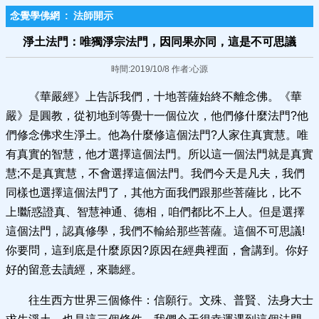
念覺學佛網
:
法師開示
淨土法門：唯獨淨宗法門，因同果亦同，這是不可思議
時間:2019/10/8 作者:心源
《華嚴經》上告訴我們，十地菩薩始終不離念佛。《華
嚴》是圓教，從初地到等覺十一個位次，他們修什麼法門?他
們修念佛求生淨土。他為什麼修這個法門?人家住真實慧。唯
有真實的智慧，他才選擇這個法門。所以這一個法門就是真實
慧;不是真實慧，不會選擇這個法門。我們今天是凡夫，我們
同樣也選擇這個法門了，其他方面我們跟那些菩薩比，比不
上!斷惑證真、智慧神通、德相，咱們都比不上人。但是選擇
這個法門，認真修學，我們不輸給那些菩薩。這個不可思議!
你要問，這到底是什麼原因?原因在經典裡面，會講到。你好
好的留意去讀經，來聽經。
往生西方世界三個條件：信願行。文殊、普賢、法身大士