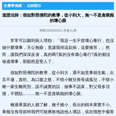
念覺學佛網
:
法師開示
道證法師：假如對照佛陀的教導，從小到大，無一不是貪嗔痴
的壞心眼
時間:2019/10/11 作者:心荷
常常可以聽到病人埋怨：「我這一生不曾壞心毒行，也沒
做什麼壞事，天公無眼，竟讓我得這款病，這麼痛苦，」然
而，讓我們深深反省，真的嗎?真的沒有壞心毒行?真的都沒
做過壞事，那顯然是聖人了。
假如對照佛陀的教導，從小到大，遇不如意事就生氣，出
言不遜，貪吃、為口腹之慾，不惜小雞兒喪母成孤兒，不惜小
豬一家生離死別，說不誠實的話，做事不認真，對父母多頂
撞，不體貼………無一不是貪嗔痴的壞心眼。
種過果菜的人都了解，種子雖小，長出的樹木果實不小。
果報沒有現前時我們可能勇敢地說他人壞話，或在憤怒中傷害