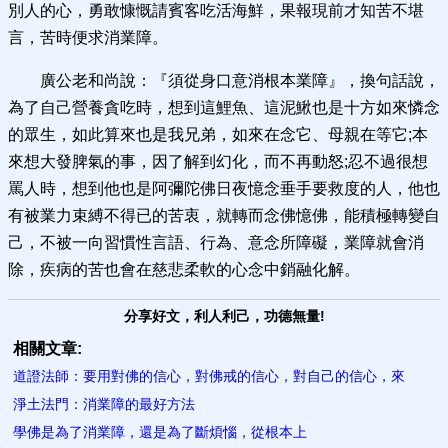
別人的心，勇敢慷慨請賓客吃活海鮮，果報現前才知苦不堪
言，苦時便求消業障。
廣公老和尚說：『須從身口意消根本業障』，換句話說，
為了自己營養貪吃時，想到這鯉魚、這泥鰍也是十方如來憐念
的眾生，如此算來也是我兄弟，如來在念它、母親在等它;本
來想大發脾氣的事，因了解到幻化，而不再動怒;忍不過很想
罵人時，想到他也是阿彌陀佛日夜憶念垂手要救度的人，他也
有被業力束縛不得已的苦衷，就轉而念佛憶佛，能積極轉變自
己，不被一向習慣性言語、行為、意念所障礙，業障就會消
除，疾病的苦也會在慈悲柔軟的心念中銷融化解。
分享好文，利人利己，功德無量!
相關文章:
道證法師：要用對佛的信心，對佛戒的信心，對自己的信心，來
淨土法門：消業障的最好方法
學佛是為了消業障，還是為了斷​煩惱，從根本上