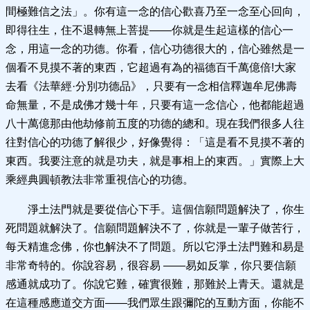
間極難信之法」。你有這一念的信心歡喜乃至一念至心回向，
即得往生，住不退轉無上菩提——你就是生起這樣的信心一
念，用這一念的功德。你看，信心功德很大的，信心雖然是一
個看不見摸不著的東西，它超過有為的福德百千萬億倍!大家
去看《法華經·分別功德品》，只要有一念相信釋迦牟尼佛壽
命無量，不是成佛才幾十年，只要有這一念信心，他都能超過
八十萬億那由他劫修前五度的功德的總和。現在我們很多人往
往對信心的功德了解很少，好像覺得：「這是看不見摸不著的
東西。我要注意的就是功夫，就是事相上的東西。」實際上大
乘經典圓頓教法非常重視信心的功德。
淨土法門就是要從信心下手。這個信願問題解決了，你生
死問題就解決了。信願問題解決不了，你就是一輩子做苦行，
每天精進念佛，你也解決不了問題。所以它淨土法門難和易是
非常奇特的。你說容易，很容易 ——易如反掌，你只要信願
感通就成功了。你說它難，確實很難，那難於上青天。還就是
在這種感應道交方面——我們眾生跟彌陀的互動方面，你能不