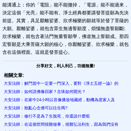
能溝通上：你的「電阻」能不能撤掉，「電源」能不能過來，
決定這個「光亮」能不能有。淨土經典都要講發菩提願為先決
前提。其實，具足厭離娑婆、欣求極樂的願就等於發了菩薩的
大願。厭離娑婆，就包含眾生無邊誓願度，煩惱無盡誓願斷;
欣求極樂，就包含著法門無量誓願學，佛道無上誓願成。那四
宏誓願是大乘菩薩大願的核心，你厭離娑婆、欣求極樂，就包
含在這個裡面。這就是發菩提心。
分享好文，利人利己，功德無量!
相關文章:
大安法師：解門當中一定要一門深入，要對《淨土五經一論》的
大安法師：如何請佛像回家？念珠如何開光？
大安法師：在家中24小時以音像播放地藏經，動機為度家人及
大安法師：散亂心念佛可以往生嗎?
大安法師：修行不是為了生脫死，你還談什麼呢
大安法師：在這個世間很難做事，很難弘法利生，因為我們沒有