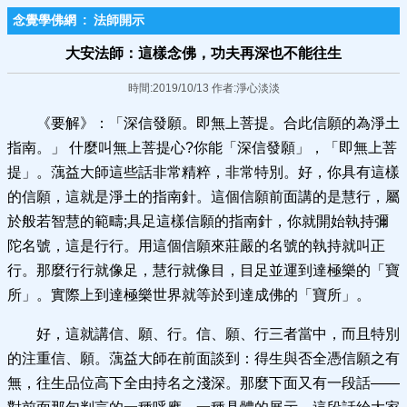
念覺學佛網
:
法師開示
大安法師：這樣念佛，功夫再深也不能往生
時間:2019/10/13 作者:淨心淡淡
《要解》：「深信發願。即無上菩提。合此信願的為淨土
指南。」 什麼叫無上菩提心?你能「深信發願」，「即無上菩
提」。蕅益大師這些話非常精粹，非常特別。好，你具有這樣
的信願，這就是淨土的指南針。這個信願前面講的是慧行，屬
於般若智慧的範疇;具足這樣信願的指南針，你就開始執持彌
陀名號，這是行行。用這個信願來莊嚴的名號的執持就叫正
行。那麼行行就像足，慧行就像目，目足並運到達極樂的「寶
所」。實際上到達極樂世界就等於到達成佛的「寶所」。
好，這就講信、願、行。信、願、行三者當中，而且特別
的注重信、願。蕅益大師在前面談到：得生與否全憑信願之有
無，往生品位高下全由持名之淺深。那麼下面又有一段話——