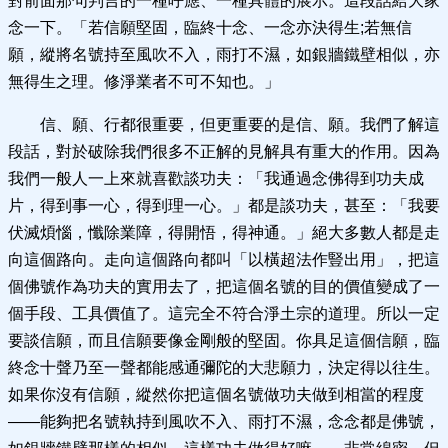
對前面那句判言的一種呼應、一種具體的展示。這段話給大家
念一下。「若信願堅固，臨終十念、一念亦決得生;若無信
願，縱將名號持至風吹不入，雨打不濕，如銀牆鐵壁相似，亦
無得生之理。修淨業者不可不知也。」
信、願、行都很重要，但更重要的是信、願。我們了解這
段話，對於破除我們很多不正解的見解具有重大的作用。因為
我們一般人一上來就喜歡談功夫：「我通過念佛得到功夫成
片，得到事一心，得到理一心。」都是談功夫，甚至：「我要
伏滅煩惱，懺除業障，得開悟，得神通。」絕大多數人都是走
向這個路向。走向這個路向都叫「以橫超法作豎出用」，把這
個佛號作為功夫的實用去了，把這個名號的目的價值變成了一
個手段、工具價值了。這完全不符合淨土宗的道理。所以一定
要談信願，而且信願要像金剛般的堅固。你具足這個信願，臨
終念十聲乃至一聲都能感通彌陀的大悲願力，決定得以往生。
如果你沒有信願，縱然你把這個名號做功夫做到相當的程度
——能夠把名號執持到風吹不入、雨打不濕，念念都是佛號，