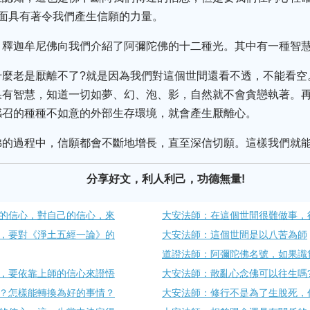
面具有著令我們產生信願的力量。
，釋迦牟尼佛向我們介紹了阿彌陀佛的十二種光。其中有一種智
什麼老是厭離不了?就是因為我們對這個世間還看不透，不能看空
果有智慧，知道一切如夢、幻、泡、影，自然就不會貪戀執著。
感召的種種不如意的外部生存環境，就會產生厭離心。
佛的過程中，信願都會不斷地增長，直至深信切願。這樣我們就
分享好文，利人利己，功德無量!
的信心，對自己的信心，來
大安法師：在這個世間很難做事，
，要對《淨土五經一論》的
大安法師：這個世間是以八苦為師
道證法師：阿彌陀佛名號，如果識
，要依靠上師的信心來證悟
大安法師：散亂心念佛可以往生嗎
？怎樣能轉換為好的事情？
大安法師：修行不是為了生脫死，